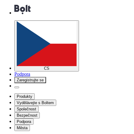
CS
Podpora
Zaregistrujte se
Produkty
Vydělávejte s Boltem
Společnost
Bezpečnost
Podpora
Města