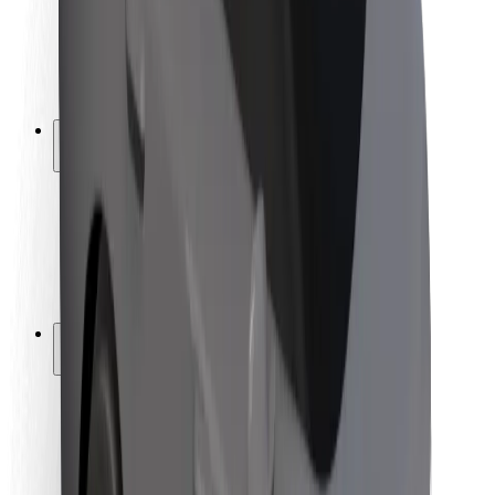
Bezpečnost řidičů
Bezpečnost na koloběžce
Laboratoř bezpečnosti
Města
Lokality
Řešení pro města
Letiště
Nabíjecí stanice Bolt
Podpora
Pro cestující
Pro řidiče
Pro kurýry