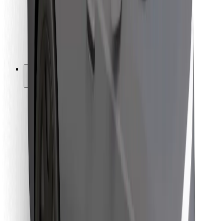
Bolt Food
Pro flotilové partnery
Pro restaurace
Bolt for Business
Jiné
Partneři
Obchodní podmínky
Cookies
Zabezpečení
Jízda za pár minut!
Stáhněte si aplikaci Bolt
Objevte své oblíbené jídlo!