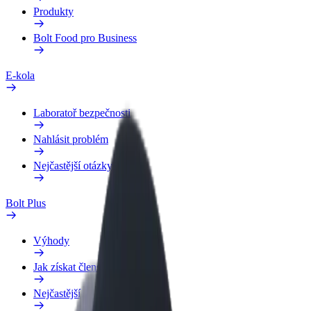
Produkty
Bolt Food pro Business
E-kola
Laboratoř bezpečnosti
Nahlásit problém
Nejčastější otázky
Bolt Plus
Výhody
Jak získat členství
Nejčastější otázky