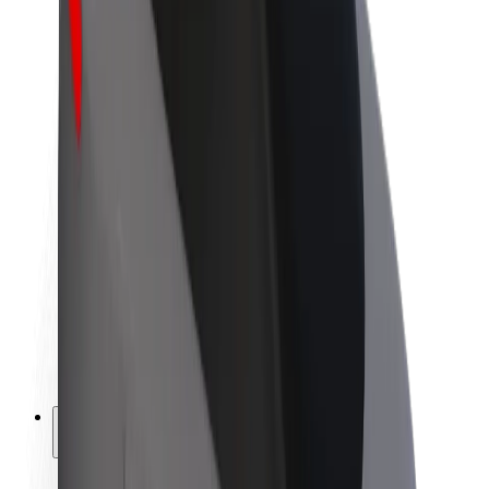
Udržitelnost podle Boltu
Projekt Zero
Blog
Tiskové centrum
Pokyny ke značce
Naše poslání
Vztahy s investory
Vedení
Značka
Média
Městský fond
Bezpečnost
Bezpečnost cestujících