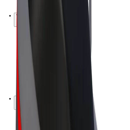
Bolt Plus
Vydělávejte s Boltem
Řidiči
Výdělky řidiče
Kurýři
Výdělky kurýra
Partneři Bolt Food
Flotily
Franšízy
Společnost
Kariéra
O společnosti Bolt