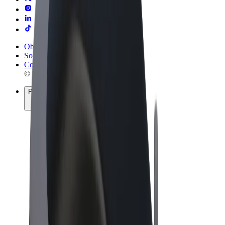
Obchodní podmínky
Soukromí
Cookies
© 2026 Bolt Technology OÜ
Produkty
Jízdy
Koloběžky
Bolt Market
Bolt Food
Bolt Drive
Bolt for Business
E-kola