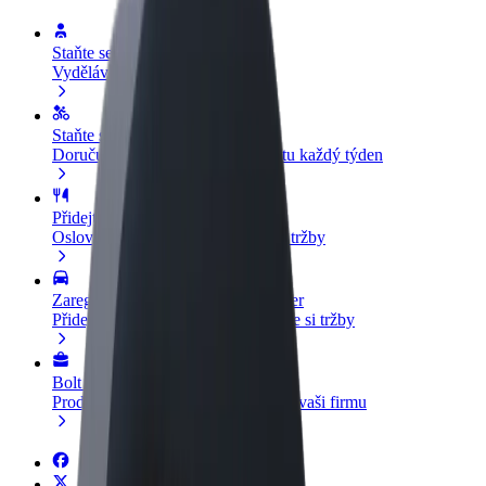
Staňte se řidičem
Vydělávejte podle sebe
Staňte se kurýrem
Doručujte jídlo a dostávejte výplatu každý týden
Přidejte restauraci nebo obchod
Oslovte více zákazníků a zvyšte si tržby
Zaregistrujte se jako flotilový partner
Přidejte svou flotilu k Boltu a zvyšte si tržby
Bolt for Business
Produkty a služby Boltu přesně pro vaši firmu