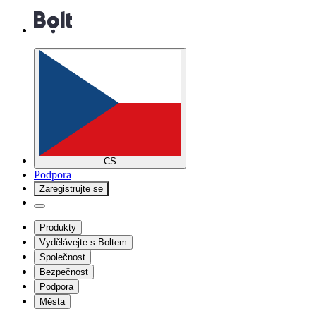
CS
Podpora
Zaregistrujte se
Produkty
Vydělávejte s Boltem
Společnost
Bezpečnost
Podpora
Města