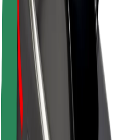
Udržitelnost podle Boltu
Projekt Zero
Blog
Tiskové centrum
Pokyny ke značce
Naše poslání
Vztahy s investory
Vedení
Značka
Média
Městský fond
Bezpečnost
Bezpečnost cestujících