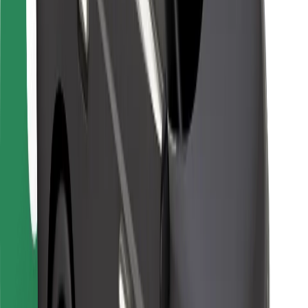
Bolt Food
Pro flotilové partnery
Pro restaurace
Bolt for Business
Jiné
Partneři
Obchodní podmínky
Cookies
Zabezpečení
Jízda za pár minut!
Stáhněte si aplikaci Bolt
Objevte své oblíbené jídlo!