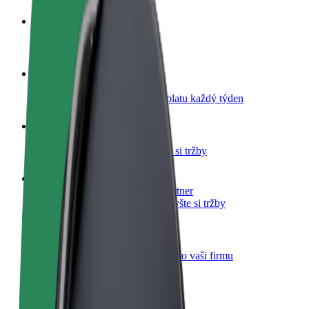
Staňte se řidičem
Vydělávejte podle sebe
Staňte se kurýrem
Doručujte jídlo a dostávejte výplatu každý týden
Přidejte restauraci nebo obchod
Oslovte více zákazníků a zvyšte si tržby
Zaregistrujte se jako flotilový partner
Přidejte svou flotilu k Boltu a zvyšte si tržby
Bolt for Business
Produkty a služby Boltu přesně pro vaši firmu