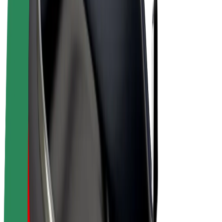
Bolt Plus
Vydělávejte s Boltem
Řidiči
Výdělky řidiče
Kurýři
Výdělky kurýra
Partneři Bolt Food
Flotily
Franšízy
Společnost
Kariéra
O společnosti Bolt