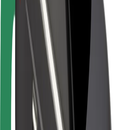
Bezpečnost řidičů
Bezpečnost na koloběžce
Laboratoř bezpečnosti
Města
Lokality
Řešení pro města
Letiště
Nabíjecí stanice Bolt
Podpora
Pro cestující
Pro řidiče
Pro kurýry