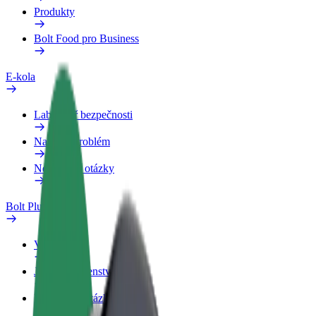
Produkty
Bolt Food pro Business
E-kola
Laboratoř bezpečnosti
Nahlásit problém
Nejčastější otázky
Bolt Plus
Výhody
Jak získat členství
Nejčastější otázky