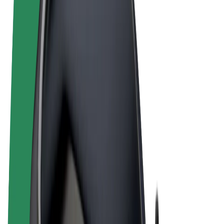
Obchodní podmínky
Soukromí
Cookies
© 2026 Bolt Technology OÜ
Produkty
Jízdy
Koloběžky
Bolt Market
Bolt Food
Bolt Drive
Bolt for Business
E-kola