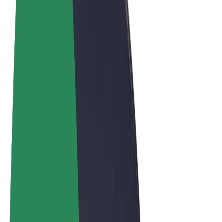
Obchodní podmínky
Soukromí
Cookies
© 2026 Bolt Technology OÜ
Produkty
Jízdy
Koloběžky
Bolt Market
Bolt Food
Bolt Drive
Bolt for Business