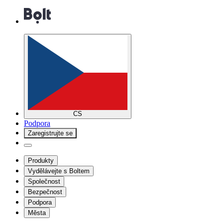
CS
Podpora
Zaregistrujte se
Produkty
Vydělávejte s Boltem
Společnost
Bezpečnost
Podpora
Města