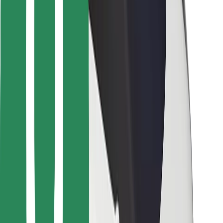
Pro kurýry
Bolt Food
Pro flotilové partnery
Pro restaurace
Bolt for Business
Jiné
Partneři
Obchodní podmínky
Cookies
Zabezpečení
Jízda za pár minut!
Stáhněte si aplikaci Bolt