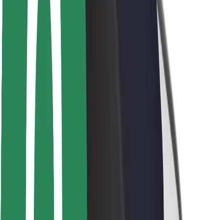
Bezpečnost cestujících
Bezpečnost řidičů
Bezpečnost na koloběžce
Laboratoř bezpečnosti
Města
Lokality
Řešení pro města
Letiště
Nabíjecí stanice Bolt
Podpora
Pro cestující
Pro řidiče