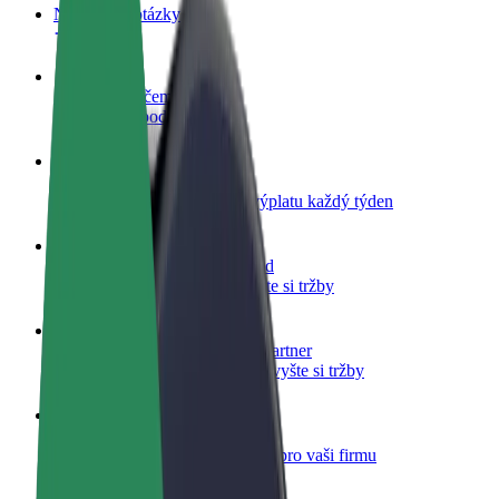
Nejčastější otázky
Staňte se řidičem
Vydělávejte podle sebe
Staňte se kurýrem
Doručujte jídlo a dostávejte výplatu každý týden
Přidejte restauraci nebo obchod
Oslovte více zákazníků a zvyšte si tržby
Zaregistrujte se jako flotilový partner
Přidejte svou flotilu k Boltu a zvyšte si tržby
Bolt for Business
Produkty a služby Boltu přesně pro vaši firmu