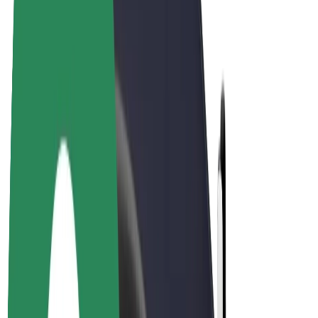
E-kola
Bolt Plus
Vydělávejte s Boltem
Řidiči
Výdělky řidiče
Kurýři
Výdělky kurýra
Partneři Bolt Food
Flotily
Franšízy
Společnost
Kariéra