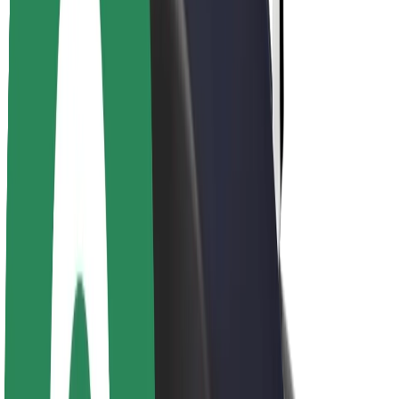
O společnosti Bolt
Udržitelnost podle Boltu
Projekt Zero
Blog
Tiskové centrum
Pokyny ke značce
Naše poslání
Vztahy s investory
Vedení
Značka
Média
Městský fond
Bezpečnost