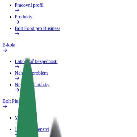
Pracovní profil
Produkty
Bolt Food pro Business
E-kola
Laboratoř bezpečnosti
Nahlásit problém
Nejčastější otázky
Bolt Plus
Výhody
Jak získat členství