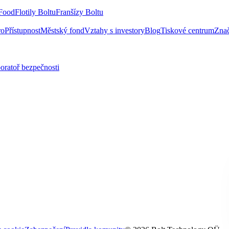
 Food
Flotily Boltu
Franšízy Boltu
ro
Přístupnost
Městský fond
Vztahy s investory
Blog
Tiskové centrum
Zna
oratoř bezpečnosti