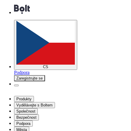
CS
Podpora
Zaregistrujte se
Produkty
Vydělávejte s Boltem
Společnost
Bezpečnost
Podpora
Města