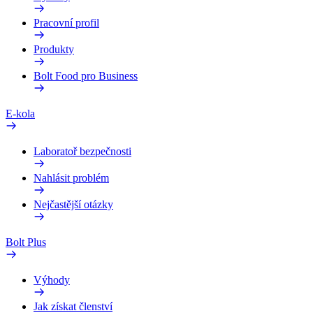
Pracovní profil
Produkty
Bolt Food pro Business
E-kola
Laboratoř bezpečnosti
Nahlásit problém
Nejčastější otázky
Bolt Plus
Výhody
Jak získat členství