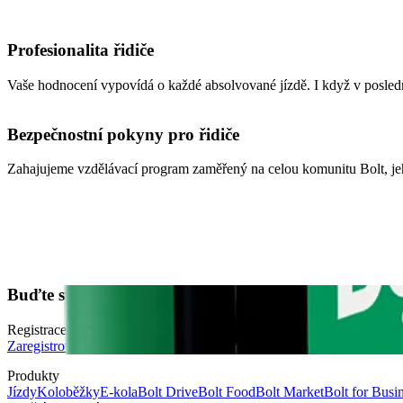
Profesionalita řidiče
Vaše hodnocení vypovídá o každé absolvované jízdě. I když v posledn
Bezpečnostní pokyny pro řidiče
Zahajujeme vzdělávací program zaměřený na celou komunitu Bolt, jeh
Buďte svým vlastním šéfem. Začněte řídit a vydělávat
Registrace za 2 minuty.
Zaregistrovat se jako řidič
Produkty
Jízdy
Koloběžky
E-kola
Bolt Drive
Bolt Food
Bolt Market
Bolt for Busi