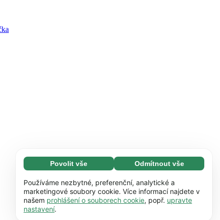
čka
Povolit vše
Odmítnout vše
Nezbytné (65)
Nezbytné soubory cookie umožňují využívat
Zjistit více
Používáme nezbytné, preferenční, analytické a
naše webové stránky díky základním
marketingové soubory cookie. Více informací najdete v
našem
prohlášení o souborech cookie
, popř.
upravte
funkcím, např. navigaci na stránce. Bez
Preference (17)
nastavení
.
těchto souborů cookie nemůže webová
Předvolené soubory cookie umožňují našim
Zjistit více