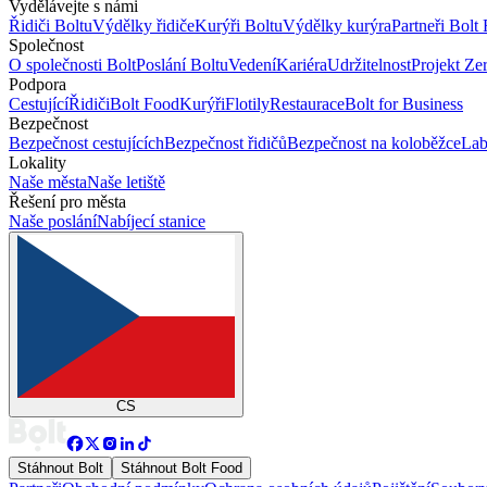
Vydělávejte s námi
Řidiči Boltu
Výdělky řidiče
Kurýři Boltu
Výdělky kurýra
Partneři Bolt
Společnost
O společnosti Bolt
Poslání Boltu
Vedení
Kariéra
Udržitelnost
Projekt Ze
Podpora
Cestující
Řidiči
Bolt Food
Kurýři
Flotily
Restaurace
Bolt for Business
Bezpečnost
Bezpečnost cestujících
Bezpečnost řidičů
Bezpečnost na koloběžce
Lab
Lokality
Naše města
Naše letiště
Řešení pro města
Naše poslání
Nabíjecí stanice
CS
Stáhnout Bolt
Stáhnout Bolt Food