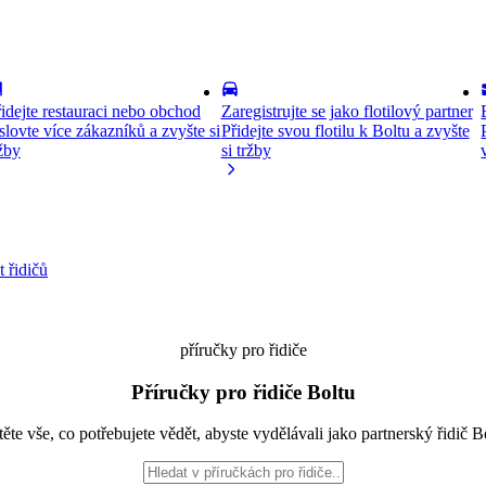
idejte restauraci nebo obchod
Zaregistrujte se jako flotilový partner
lovte více zákazníků a zvyšte si
Přidejte svou flotilu k Boltu a zvyšte
žby
si tržby
 řidičů
příručky pro řidiče
Příručky pro řidiče Boltu
těte vše, co potřebujete vědět, abyste vydělávali jako partnerský řidič B