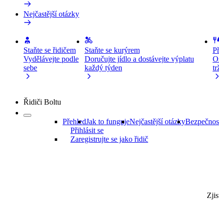
Nejčastější otázky
Staňte se řidičem
Staňte se kurýrem
Př
Vydělávejte podle
Doručujte jídlo a dostávejte výplatu
Os
sebe
každý týden
tr
Řidiči Boltu
Přehled
Jak to funguje
Nejčastější otázky
Bezpečnost
Přihlásit se
Zaregistrujte se jako řidič
Zjis