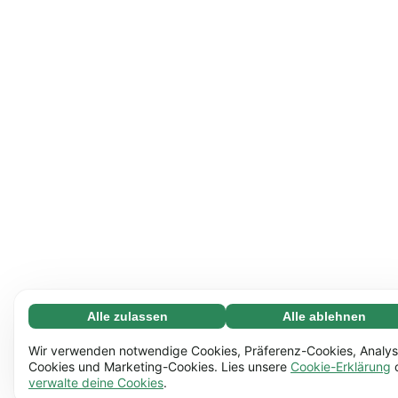
Alle zulassen
Alle ablehnen
Notwendige (65)
Notwendige Cookies helfen dabei, unsere Website
Mehr erfahren
Wir verwenden notwendige Cookies, Präferenz-Cookies, Analys
nutzbar zu machen, indem sie grundlegende Funktionen
Cookies und Marketing-Cookies. Lies unsere
Cookie-Erklärung
verwalte deine Cookies
.
ermöglichen, z.B. die Seitennavigation. Ohne diese
Einstellungen (17)