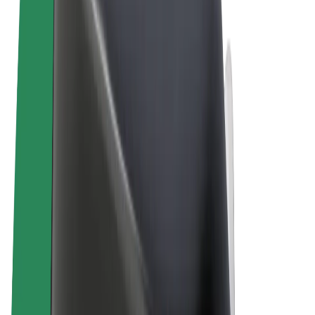
Allgemeine Geschäftsbedingungen
Datenschutz
Cookies
© 2026 Bolt Technology OÜ
Produkte
Fahrten
E-Scooter/E-Bikes
Bolt Market
Bolt Food
Bolt Drive