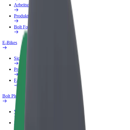
Arbeitsprofil
Produkte
Bolt Food für Unternehmen
E-Bikes
Sicherheitslabor
Problem melden
FAQ
Bolt Plus
Vorteile
So machst du mit