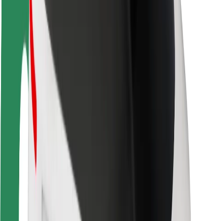
Fahrgast-Sicherheit
Fahrer-Sicherheit
E-Scooter-Sicherheit
Sicherheitslabor
Städte
Standorte
Lösungen für Städte
Flughäfen
Bolt Ladestationen
Support
Für Nutzer:innen
Für Fahrer:innen