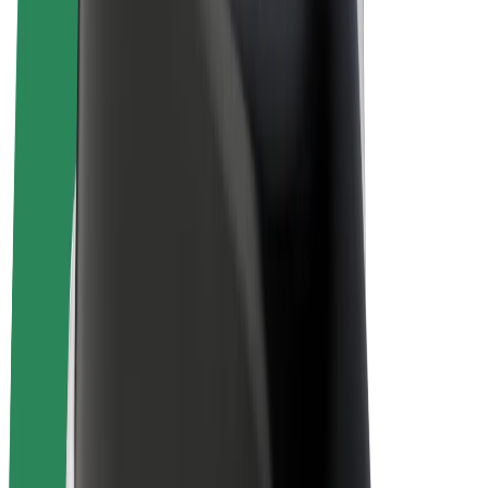
Bolt for Business
E-Bikes
Bolt Plus
Erziele Umsatz mit Bolt
Fahrer:innen
Umsatz brutto für Fahrer:innen
Kuriere
Umsatz brutto für Kuriere
Bolt Food Händler:innen
Flotten
Franchise
Unternehmen