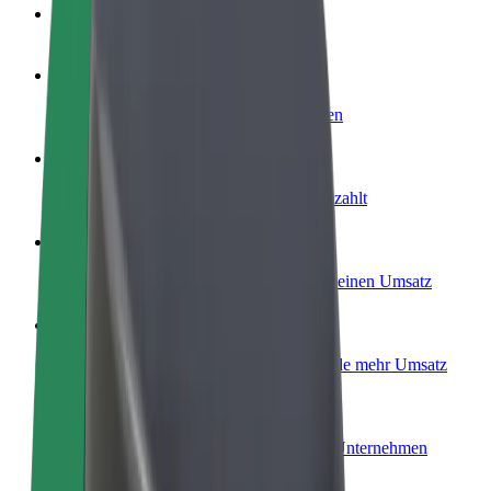
FAQ
Werde Fahrer:in
Erziele Umsatz nach deinen Bedingungen
Werde Kurier
Liefere Essen und werde wöchentlich bezahlt
Füge ein Restaurant oder Geschäft hinzu
Erreiche mehr Kund:innen und steigere deinen Umsatz
Als Flottenbesitzer:in anmelden
Füge deine Flotte zu Bolt hinzu und erziele mehr Umsatz
Bolt for Business
Bolt Produkte und Bolt Dienste für dein Unternehmen
optimiert