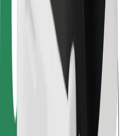
Für Kuriere
Bolt Food
Für Flottenbesitzer:innen
Für Restaurants
Bolt for Business
Sonstige
Zulieferer
Allgemeine Geschäftsbedingungen
Cookies
Sicherheit
In wenigen Minuten zu deiner Fahrt!
Bolt App herunterladen