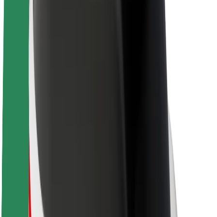
Karriere
Über Bolt
Nachhaltigkeit bei Bolt
Project Zero
Blog
Newsroom
Markenrichtlinien
Mission
Investor Relations
Leitung
Marke
Medien
Urban Fund
Sicherheit