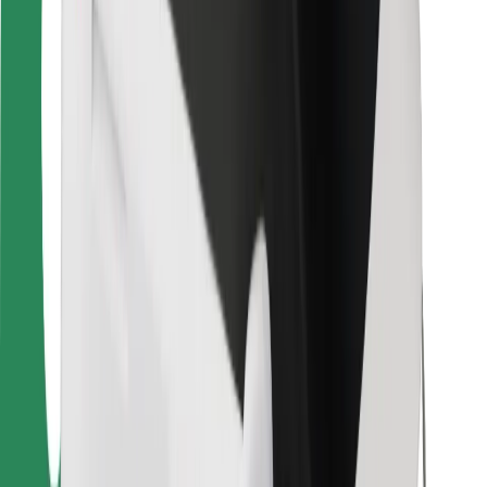
Bolt Food
Für Flottenbesitzer:innen
Für Restaurants
Bolt for Business
Sonstige
Zulieferer
Allgemeine Geschäftsbedingungen
Cookies
Sicherheit
In wenigen Minuten zu deiner Fahrt!
Bolt App herunterladen
Finde dein Lieblingsgericht!