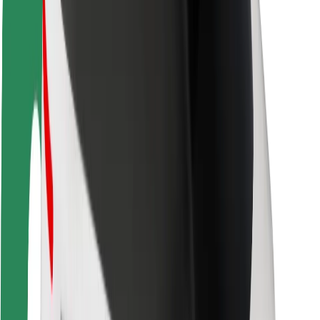
Fahrgast-Sicherheit
Fahrer-Sicherheit
E-Scooter-Sicherheit
Sicherheitslabor
Städte
Standorte
Lösungen für Städte
Flughäfen
Bolt Ladestationen
Support
Für Nutzer:innen
Für Fahrer:innen
Für Kuriere