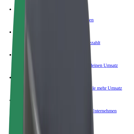
Werde Fahrer:in
Erziele Umsatz nach deinen Bedingungen
Werde Kurier
Liefere Essen und werde wöchentlich bezahlt
Füge ein Restaurant oder Geschäft hinzu
Erreiche mehr Kund:innen und steigere deinen Umsatz
Als Flottenbesitzer:in anmelden
Füge deine Flotte zu Bolt hinzu und erziele mehr Umsatz
Bolt for Business
Bolt Produkte und Bolt Dienste für dein Unternehmen
optimiert