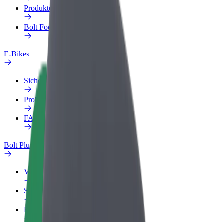
Produkte
Bolt Food für Unternehmen
E-Bikes
Sicherheitslabor
Problem melden
FAQ
Bolt Plus
Vorteile
So machst du mit
FAQ