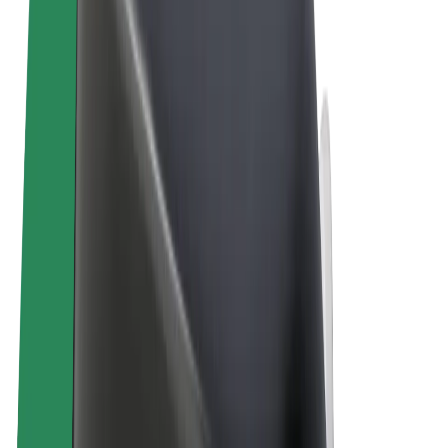
Allgemeine Geschäftsbedingungen
Datenschutz
Cookies
© 2026 Bolt Technology OÜ
Produkte
Fahrten
E-Scooter/E-Bikes
Bolt Market
Bolt Food
Bolt Drive
Bolt for Business