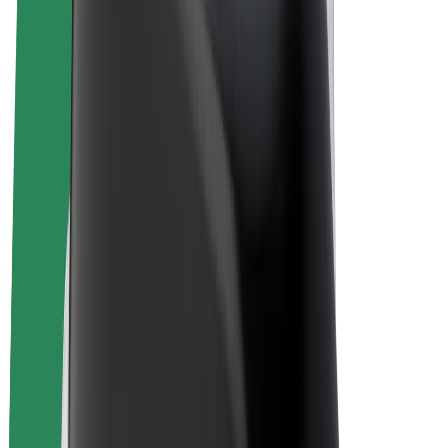
E-Bikes
Bolt Plus
Erziele Umsatz mit Bolt
Fahrer:innen
Umsatz brutto für Fahrer:innen
Kuriere
Umsatz brutto für Kuriere
Bolt Food Händler:innen
Flotten
Franchise
Unternehmen
Karriere
Über Bolt