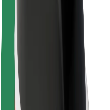
Nachhaltigkeit bei Bolt
Project Zero
Blog
Newsroom
Markenrichtlinien
Mission
Investor Relations
Leitung
Marke
Medien
Urban Fund
Sicherheit