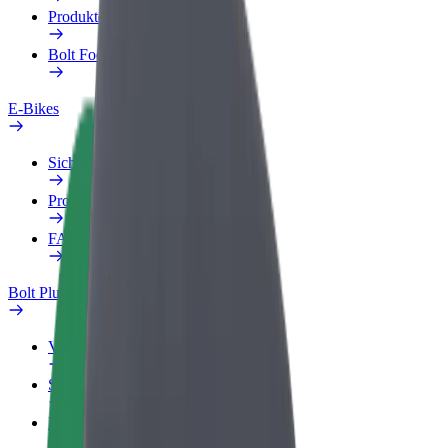
Produkte
Bolt Food für Unternehmen
E-Bikes
Sicherheitslabor
Problem melden
FAQ
Bolt Plus
Vorteile
So machst du mit
FAQ