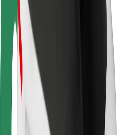
Fahrgast-Sicherheit
Fahrer-Sicherheit
E-Scooter-Sicherheit
Sicherheitslabor
Städte
Standorte
Lösungen für Städte
Flughäfen
Bolt Ladestationen
Support
Für Nutzer:innen
Für Fahrer:innen
Für Kuriere