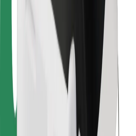
Bolt Food
Für Flottenbesitzer:innen
Für Restaurants
Bolt for Business
Sonstige
Zulieferer
Allgemeine Geschäftsbedingungen
Cookies
Sicherheit
In wenigen Minuten zu deiner Fahrt!
Bolt App herunterladen
Finde dein Lieblingsgericht!