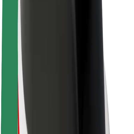
Nachhaltigkeit bei Bolt
Project Zero
Blog
Newsroom
Markenrichtlinien
Mission
Investor Relations
Leitung
Marke
Medien
Urban Fund
Sicherheit