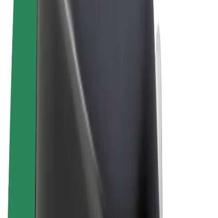
Allgemeine Geschäftsbedingungen
Datenschutz
Cookies
© 2026 Bolt Technology OÜ
Produkte
Fahrten
E-Scooter/E-Bikes
Bolt Market
Bolt Food
Bolt Drive
Bolt for Business