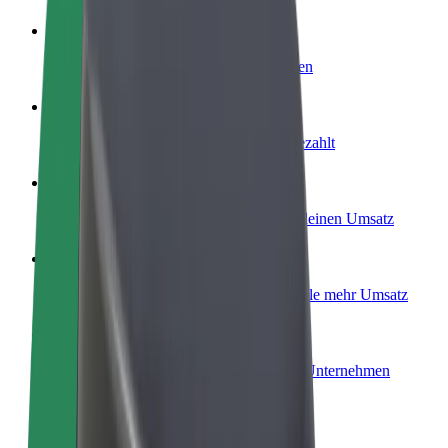
Werde Fahrer:in
Erziele Umsatz nach deinen Bedingungen
Werde Kurier
Liefere Essen und werde wöchentlich bezahlt
Füge ein Restaurant oder Geschäft hinzu
Erreiche mehr Kund:innen und steigere deinen Umsatz
Als Flottenbesitzer:in anmelden
Füge deine Flotte zu Bolt hinzu und erziele mehr Umsatz
Bolt for Business
Bolt Produkte und Bolt Dienste für dein Unternehmen
optimiert