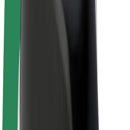
E-Bikes
Bolt Plus
Erziele Umsatz mit Bolt
Fahrer:innen
Umsatz brutto für Fahrer:innen
Kuriere
Umsatz brutto für Kuriere
Bolt Food Händler:innen
Flotten
Franchise
Unternehmen
Karriere
Über Bolt