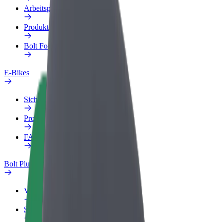
Arbeitsprofil
Produkte
Bolt Food für Unternehmen
E-Bikes
Sicherheitslabor
Problem melden
FAQ
Bolt Plus
Vorteile
So machst du mit