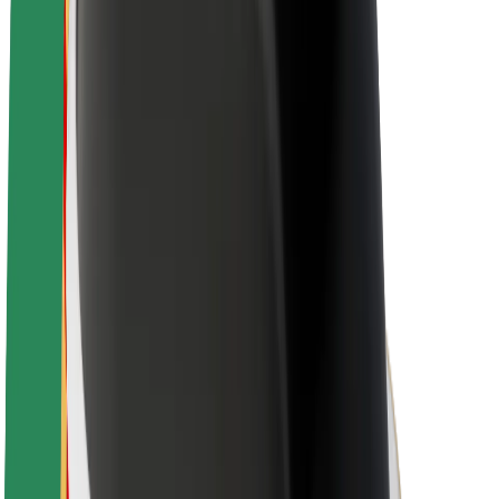
Karriere
Über Bolt
Nachhaltigkeit bei Bolt
Project Zero
Blog
Newsroom
Markenrichtlinien
Mission
Investor Relations
Leitung
Marke
Medien
Urban Fund
Sicherheit