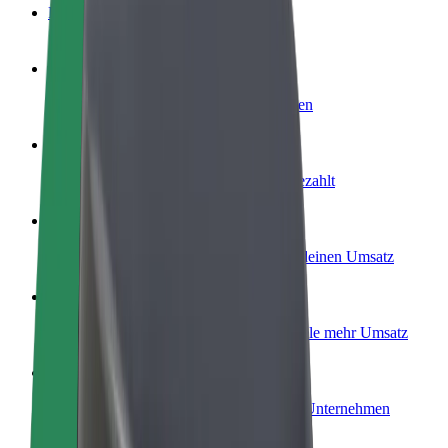
FAQ
Werde Fahrer:in
Erziele Umsatz nach deinen Bedingungen
Werde Kurier
Liefere Essen und werde wöchentlich bezahlt
Füge ein Restaurant oder Geschäft hinzu
Erreiche mehr Kund:innen und steigere deinen Umsatz
Als Flottenbesitzer:in anmelden
Füge deine Flotte zu Bolt hinzu und erziele mehr Umsatz
Bolt for Business
Bolt Produkte und Bolt Dienste für dein Unternehmen
optimiert