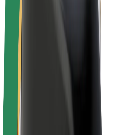
Bolt for Business
E-Bikes
Bolt Plus
Erziele Umsatz mit Bolt
Fahrer:innen
Umsatz brutto für Fahrer:innen
Kuriere
Umsatz brutto für Kuriere
Bolt Food Händler:innen
Flotten
Franchise
Unternehmen