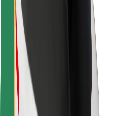
Fahrgast-Sicherheit
Fahrer-Sicherheit
E-Scooter-Sicherheit
Sicherheitslabor
Städte
Standorte
Lösungen für Städte
Flughäfen
Bolt Ladestationen
Support
Für Nutzer:innen
Für Fahrer:innen