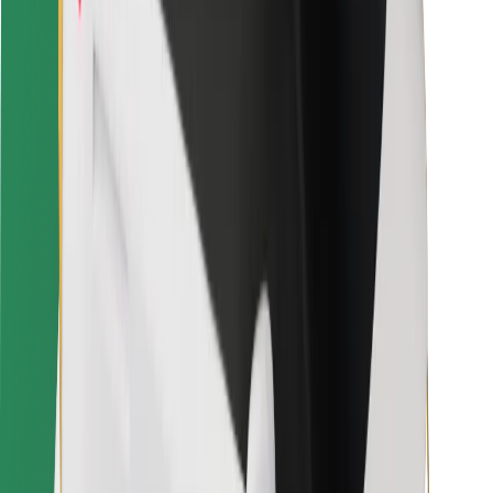
Für Kuriere
Bolt Food
Für Flottenbesitzer:innen
Für Restaurants
Bolt for Business
Sonstige
Zulieferer
Allgemeine Geschäftsbedingungen
Cookies
Sicherheit
In wenigen Minuten zu deiner Fahrt!
Bolt App herunterladen