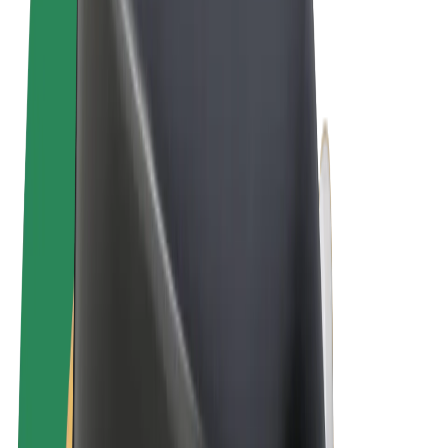
Allgemeine Geschäftsbedingungen
Datenschutz
Cookies
© 2026 Bolt Technology OÜ
Produkte
Fahrten
E-Scooter/E-Bikes
Bolt Market
Bolt Food
Bolt Drive