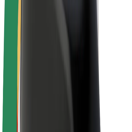
E-Bikes
Bolt Plus
Erziele Umsatz mit Bolt
Fahrer:innen
Umsatz brutto für Fahrer:innen
Kuriere
Umsatz brutto für Kuriere
Bolt Food Händler:innen
Flotten
Franchise
Unternehmen
Karriere
Über Bolt