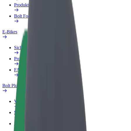
Produkte
Bolt Food für Unternehmen
E-Bikes
Sicherheitslabor
Problem melden
FAQ
Bolt Plus
Vorteile
So machst du mit
FAQ