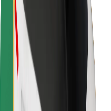
Fahrgast-Sicherheit
Fahrer-Sicherheit
E-Scooter-Sicherheit
Sicherheitslabor
Städte
Standorte
Lösungen für Städte
Flughäfen
Bolt Ladestationen
Support
Für Nutzer:innen
Für Fahrer:innen
Für Kuriere