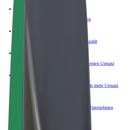
Werde Fahrer:in
Erziele Umsatz nach deinen Bedingungen
Werde Kurier
Liefere Essen und werde wöchentlich bezahlt
Füge ein Restaurant oder Geschäft hinzu
Erreiche mehr Kund:innen und steigere deinen Umsatz
Als Flottenbesitzer:in anmelden
Füge deine Flotte zu Bolt hinzu und erziele mehr Umsatz
Bolt for Business
Bolt Produkte und Bolt Dienste für dein Unternehmen
optimiert