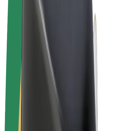
Allgemeine Geschäftsbedingungen
Datenschutz
Cookies
© 2026 Bolt Technology OÜ
Produkte
Fahrten
E-Scooter/E-Bikes
Bolt Market
Bolt Food
Bolt Drive
Bolt for Business