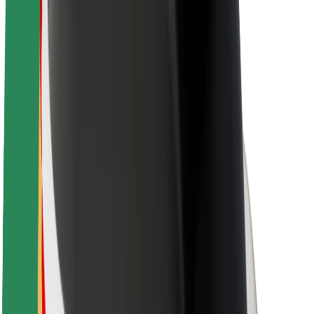
Nachhaltigkeit bei Bolt
Project Zero
Blog
Newsroom
Markenrichtlinien
Mission
Investor Relations
Leitung
Marke
Medien
Urban Fund
Sicherheit