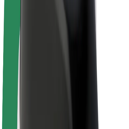
E-Bikes
Bolt Plus
Erziele Umsatz mit Bolt
Fahrer:innen
Umsatz brutto für Fahrer:innen
Kuriere
Umsatz brutto für Kuriere
Bolt Food Händler:innen
Flotten
Franchise
Unternehmen
Karriere
Über Bolt