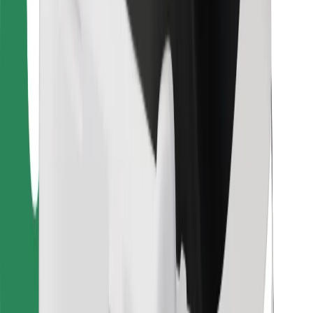
Bolt Food
Für Flottenbesitzer:innen
Für Restaurants
Bolt for Business
Sonstige
Zulieferer
Allgemeine Geschäftsbedingungen
Cookies
Sicherheit
In wenigen Minuten zu deiner Fahrt!
Bolt App herunterladen
Finde dein Lieblingsgericht!