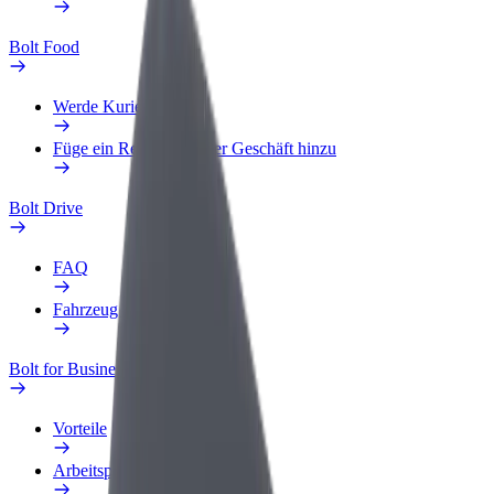
Bolt Food
Werde Kurier
Füge ein Restaurant oder Geschäft hinzu
Bolt Drive
FAQ
Fahrzeug melden
Bolt for Business
Vorteile
Arbeitsprofil