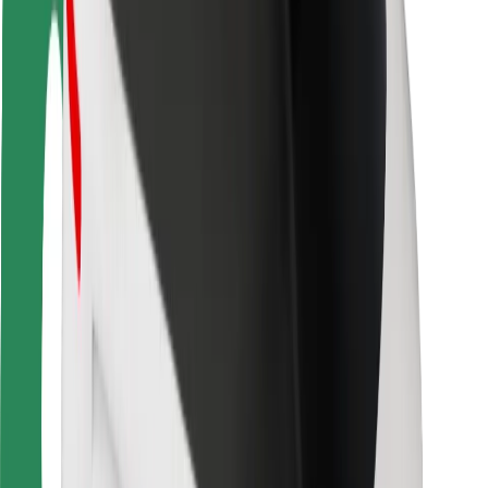
Fahrgast-Sicherheit
Fahrer-Sicherheit
E-Scooter-Sicherheit
Sicherheitslabor
Städte
Standorte
Lösungen für Städte
Flughäfen
Bolt Ladestationen
Support
Für Nutzer:innen
Für Fahrer:innen
Für Kuriere