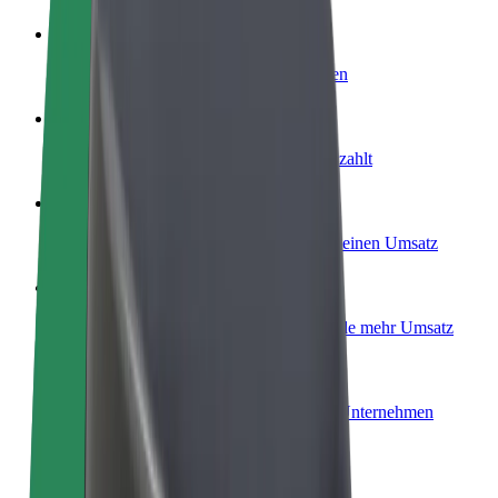
Werde Fahrer:in
Erziele Umsatz nach deinen Bedingungen
Werde Kurier
Liefere Essen und werde wöchentlich bezahlt
Füge ein Restaurant oder Geschäft hinzu
Erreiche mehr Kund:innen und steigere deinen Umsatz
Als Flottenbesitzer:in anmelden
Füge deine Flotte zu Bolt hinzu und erziele mehr Umsatz
Bolt for Business
Bolt Produkte und Bolt Dienste für dein Unternehmen
optimiert