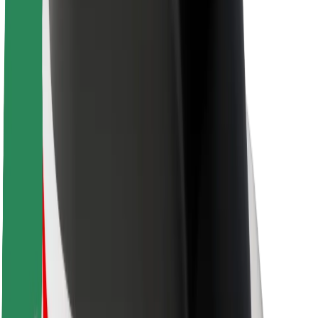
Nachhaltigkeit bei Bolt
Project Zero
Blog
Newsroom
Markenrichtlinien
Mission
Investor Relations
Leitung
Marke
Medien
Urban Fund
Sicherheit