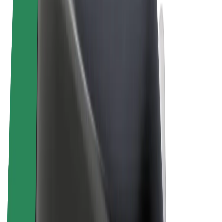
Allgemeine Geschäftsbedingungen
Datenschutz
Cookies
© 2026 Bolt Technology OÜ
Produkte
Fahrten
E-Scooter/E-Bikes
Bolt Market
Bolt Food
Bolt Drive
Bolt for Business