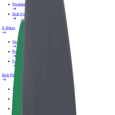
Produkte
Bolt Food für Unternehmen
E-Bikes
Sicherheitslabor
Problem melden
FAQ
Bolt Plus
Vorteile
So machst du mit
FAQ