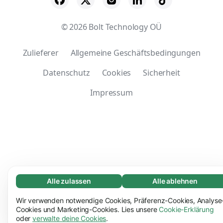
© 2026 Bolt Technology OÜ
Zulieferer
Allgemeine Geschäftsbedingungen
Datenschutz
Cookies
Sicherheit
Impressum
Alle zulassen
Alle ablehnen
Notwendige (65)
Notwendige Cookies helfen dabei, unsere Website
Wir verwenden notwendige Cookies, Präferenz-Cookies, Analyse
Mehr erfahren
nutzbar zu machen, indem sie grundlegende
Cookies und Marketing-Cookies. Lies unsere
Cookie-Erklärung
oder
verwalte deine Cookies
.
Funktionen ermöglichen, z.B. die Seitennavigation.