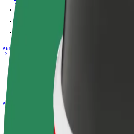
Perfil de trabajo
Productos
Bolt Food para empresas
Bicis
Safety Lab
Informar de un problema
Preguntas frecuentes
Bolt Plus
Beneficios
Cómo unirse