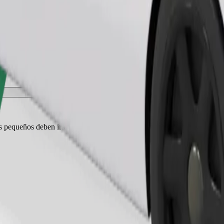
Pedir viaje
es pequeños deben ir en transportín y los asientos deben protegerse con