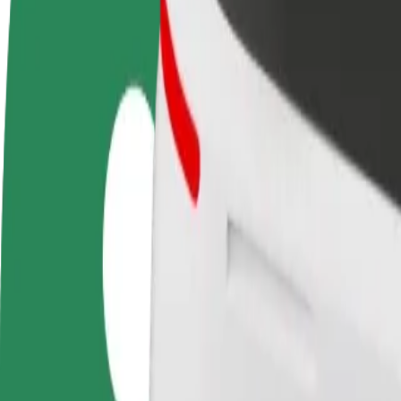
Preguntas frecuentes
Colaborar como conductor
Colaborar como repartidor
Añ
Gana dinero colaborando
Repartí comida y cobrá todas las
Ll
con Bolt
semanas
ga
Cómo ir de Parkitka - Szpital 01 a Galeria Jurajska
¿Buscás la mejor forma de ir de Parkitka - Szpital 01 a Galeria Jurajsk
Origen
Parkitka - Szpital 01
Destino
Galeria Jurajska
Comodidad y confort a un botón de distancia
Bolt