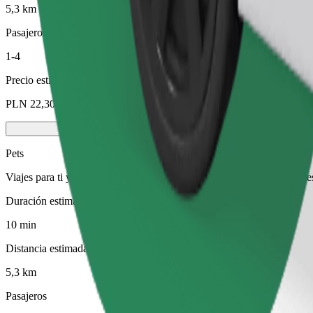
5,3 km
Pasajeros
1-4
Precio estimado
PLN 22,30
Pets
Viajes para ti y tu mascota. Los perros deben llevar bozal, los animal
Duración estimada del viaje
10 min
Distancia estimada
5,3 km
Pasajeros