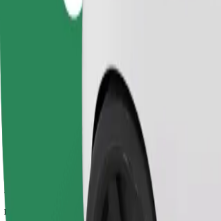
Viajes fiables en coches estándar de tamaño medio.
Duración estimada del viaje
10 min
Distancia estimada
5,3 km
Pasajeros
1-4
Precio estimado
PLN 20,50
Comfort
Viajes en coches con más espacio para equipaje y para estirar las pier
Duración estimada del viaje