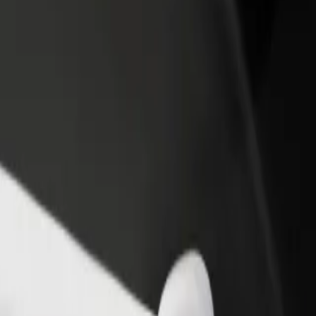
adir un restaurante o tienda
Registrarse como propietario de
B
egá a más clientes y maximizá tus
flota
P
nancias
Añadí tu flota a Bolt y potenciá tus
t
ingresos
a? Explorá nuestros servicios y encontrá la opción perfecta para tu viaje
Descargá la app de Bolt