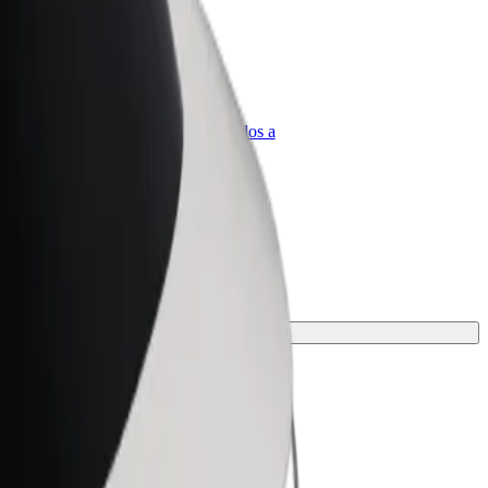
olt para empresas
roductos y servicios de Bolt adaptados a
u empresa
.