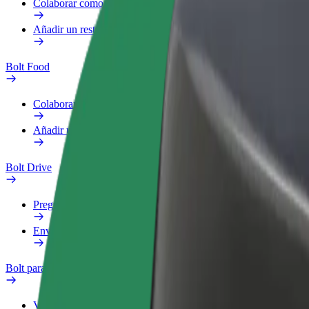
Colaborar como repartidor
Añadir un restaurante o tienda
Bolt Food
Colaborar como repartidor
Añadir un restaurante o tienda
Bolt Drive
Preguntas frecuentes
Enviar aviso sobre un vehículo
Bolt para empresas
Ventajas