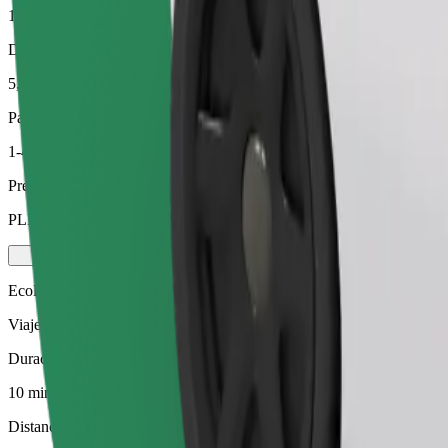
10 min
Distancia estimada
5,3 km
Pasajeros
1-4
Precio estimado
PLN 27,70
Ecológico
Viajes eficientes en vehículos híbridos y eléctricos
Duración estimada del viaje
10 min
Distancia estimada