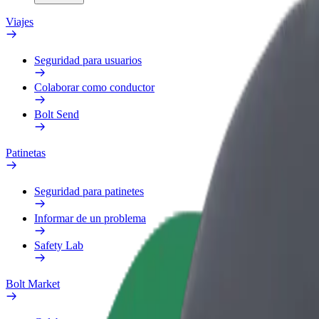
Viajes
Seguridad para usuarios
Colaborar como conductor
Bolt Send
Patinetas
Seguridad para patinetes
Informar de un problema
Safety Lab
Bolt Market