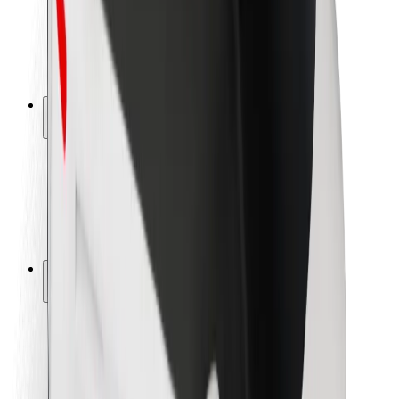
Seguridad para conductores
Seguridad para patinetes
Safety Lab
Ciudades
Dónde estamos
Soluciones para las ciudades
Aeropuertos
Estaciones de carga de Bolt
Soporte
Para usuarios
Para conductores
Para repartidores