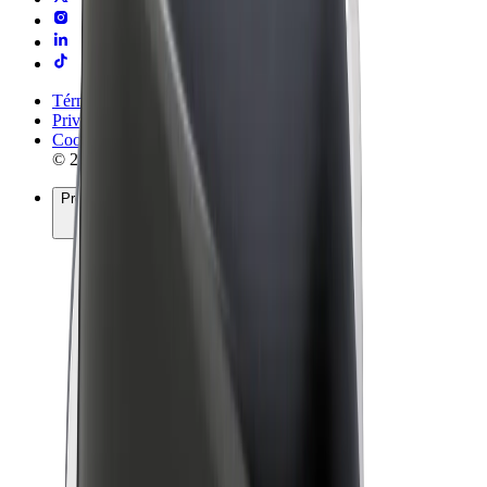
Términos y Condiciones
Privacidad
Cookies
© 2026 Bolt Technology OÜ
Productos
Viajes
Patinetes
Bolt Market
Bolt Food
Bolt Drive
Bolt para empresas
Bicis