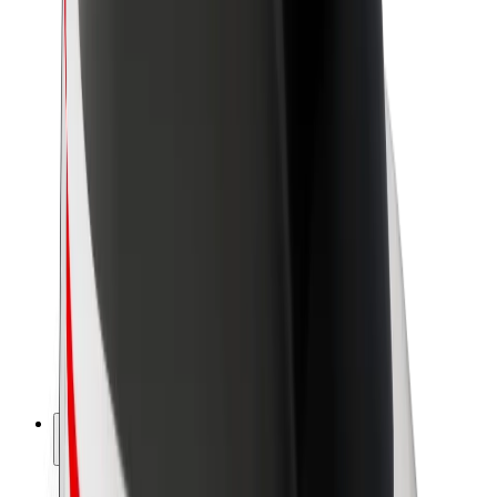
Sostenibilidad en Bolt
Project Zero
Blog
Sala de prensa
Directrices de la marca
Misión
Relación con inversores
Liderazgo
Marca
Medios
Fondo Urbano
Seguridad
Seguridad para usuarios