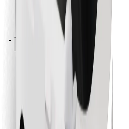
Bolt Food
Para propietarios de flota
Para restaurantes
Bolt para empresas
Otros
Proveedores
Términos y Condiciones
Cookies
Seguridad
¡Conseguí un viaje en minutos!
Descargar la app de Bolt
Encontrá tu comida favorita