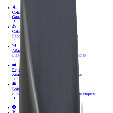
Colaborar como conductor
Gana dinero colaborando con Bolt
Colaborar como repartidor
Repartí comida y cobrá todas las semanas
Añadir un restaurante o tienda
Llegá a más clientes y maximizá tus ganancias
Registrarse como propietario de flota
Añadí tu flota a Bolt y potenciá tus ingresos
Bolt para empresas
Productos y servicios de Bolt adaptados a tu empresa