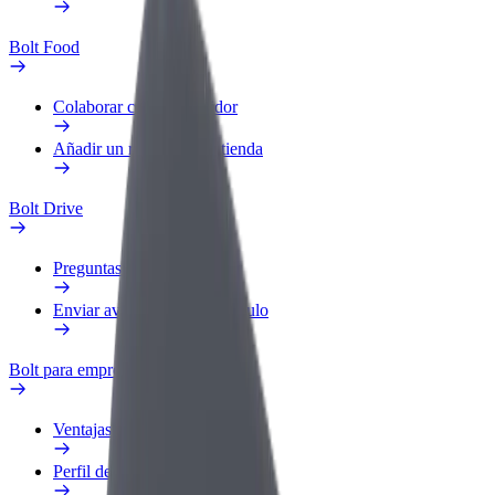
Bolt Food
Colaborar como repartidor
Añadir un restaurante o tienda
Bolt Drive
Preguntas frecuentes
Enviar aviso sobre un vehículo
Bolt para empresas
Ventajas
Perfil de trabajo