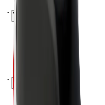
Bolt Plus
Colabora con Bolt
Conductores
Ingresos de conductor/a
Repartidores
Ingresos de repartidor
Comercios de Bolt Food
Flotas
Franquicias
Empresa
Trabajá con nosotros
Acerca de Bolt