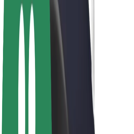
Bicis
Bolt Plus
Colabora con Bolt
Conductores
Ingresos de conductor/a
Repartidores
Ingresos de repartidor
Comercios de Bolt Food
Flotas
Franquicias
Empresa
Trabajá con nosotros