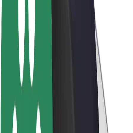
Acerca de Bolt
Sostenibilidad en Bolt
Project Zero
Blog
Sala de prensa
Directrices de la marca
Misión
Relación con inversores
Liderazgo
Marca
Medios
Fondo Urbano
Seguridad