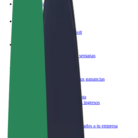
Preguntas frecuentes
Colaborar como conductor
Gana dinero colaborando con Bolt
Colaborar como repartidor
Repartí comida y cobrá todas las semanas
Añadir un restaurante o tienda
Llegá a más clientes y maximizá tus ganancias
Registrarse como propietario de flota
Añadí tu flota a Bolt y potenciá tus ingresos
Bolt para empresas
Productos y servicios de Bolt adaptados a tu empresa