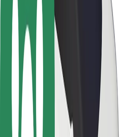
Seguridad para usuarios
Seguridad para conductores
Seguridad para patinetes
Safety Lab
Ciudades
Dónde estamos
Soluciones para las ciudades
Aeropuertos
Estaciones de carga de Bolt
Soporte
Para usuarios
Para conductores