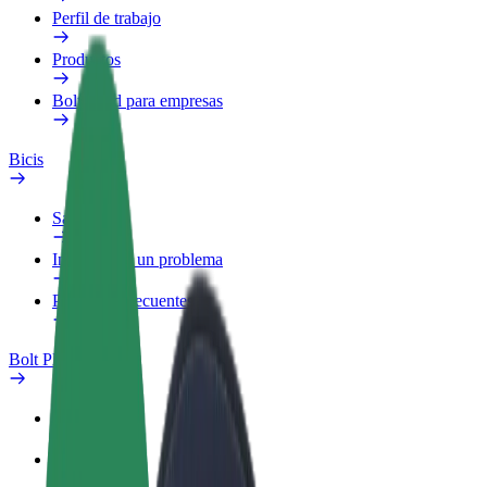
Perfil de trabajo
Productos
Bolt Food para empresas
Bicis
Safety Lab
Informar de un problema
Preguntas frecuentes
Bolt Plus
Beneficios
Cómo unirse