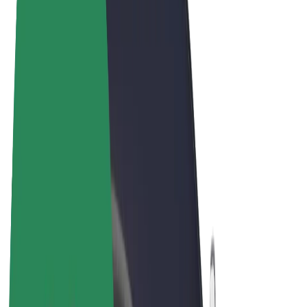
Términos y Condiciones
Privacidad
Cookies
© 2026 Bolt Technology OÜ
Productos
Viajes
Patinetes
Bolt Market
Bolt Food
Bolt Drive
Bolt para empresas