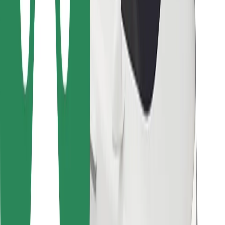
Para repartidores
Bolt Food
Para propietarios de flota
Para restaurantes
Bolt para empresas
Otros
Proveedores
Términos y Condiciones
Cookies
Seguridad
¡Conseguí un viaje en minutos!
Descargar la app de Bolt