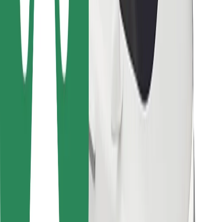
Bolt Food
Para propietarios de flota
Para restaurantes
Bolt para empresas
Otros
Proveedores
Términos y Condiciones
Cookies
Seguridad
¡Conseguí un viaje en minutos!
Descargar la app de Bolt
Encontrá tu comida favorita