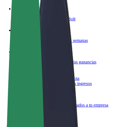
Colaborar como conductor
Gana dinero colaborando con Bolt
Colaborar como repartidor
Repartí comida y cobrá todas las semanas
Añadir un restaurante o tienda
Llegá a más clientes y maximizá tus ganancias
Registrarse como propietario de flota
Añadí tu flota a Bolt y potenciá tus ingresos
Bolt para empresas
Productos y servicios de Bolt adaptados a tu empresa