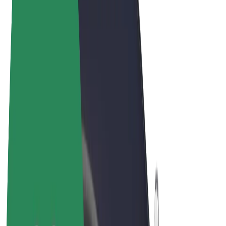
Términos y Condiciones
Privacidad
Cookies
© 2026 Bolt Technology OÜ
Productos
Viajes
Patinetes
Bolt Market
Bolt Food
Bolt Drive
Bolt para empresas
Bicis