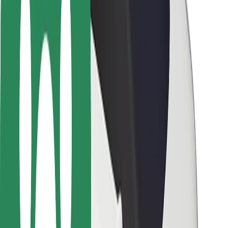
Seguridad para conductores
Seguridad para patinetes
Safety Lab
Ciudades
Dónde estamos
Soluciones para las ciudades
Aeropuertos
Estaciones de carga de Bolt
Soporte
Para usuarios
Para conductores
Para repartidores