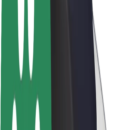
Sostenibilidad en Bolt
Project Zero
Blog
Sala de prensa
Directrices de la marca
Misión
Relación con inversores
Liderazgo
Marca
Medios
Fondo Urbano
Seguridad
Seguridad para usuarios