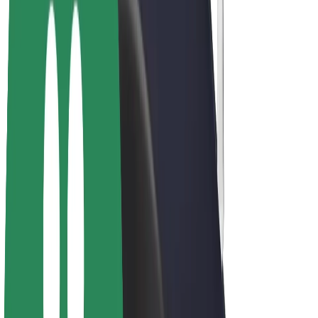
Bolt Plus
Colabora con Bolt
Conductores
Ingresos de conductor/a
Repartidores
Ingresos de repartidor
Comercios de Bolt Food
Flotas
Franquicias
Empresa
Trabajá con nosotros
Acerca de Bolt