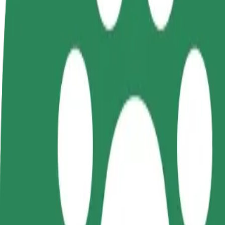
Preguntas frecuentes
Colaborar como conductor
Colaborar como repartidor
Añ
Gana dinero colaborando
Repartí comida y cobrá todas las
Ll
con Bolt
semanas
ga
Cómo ir de Pasaż Łódzki a Cinema City
¿Buscás la mejor forma de ir de Pasaż Łódzki a Cinema City? Explorá n
Origen
Pasaż Łódzki
Destino
Cinema City
Comodidad y confort a un botón de distancia
Bolt