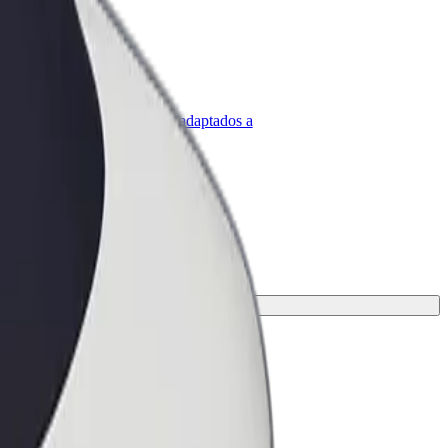
olt para empresas
roductos y servicios de Bolt adaptados a
u empresa