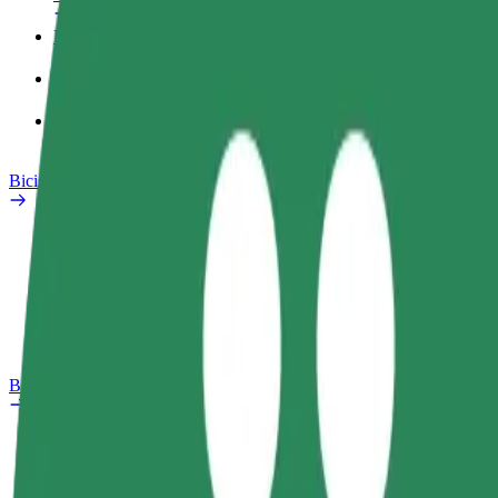
Perfil de trabajo
Productos
Bolt Food para empresas
Bicis
Safety Lab
Informar de un problema
Preguntas frecuentes
Bolt Plus
Beneficios
Cómo unirse