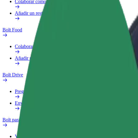
Colaborar como repartidor
Añadir un restaurante o tienda
Bolt Food
Colaborar como repartidor
Añadir un restaurante o tienda
Bolt Drive
Preguntas frecuentes
Enviar aviso sobre un vehículo
Bolt para empresas
Ventajas