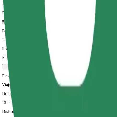
13 min
Distancia estimada
5,1 km
Pasajeros
1-4
Precio estimado
PLN 26,50
Ecológico
Viajes eficientes en vehículos híbridos y eléctricos
Duración estimada del viaje
13 min
Distancia estimada