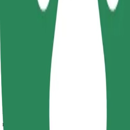
Viajes fiables en coches estándar de tamaño medio.
Duración estimada del viaje
13 min
Distancia estimada
5,1 km
Pasajeros
1-4
Precio estimado
PLN 9,90
Comfort
Viajes en coches con más espacio para equipaje y para estirar las pier
Duración estimada del viaje