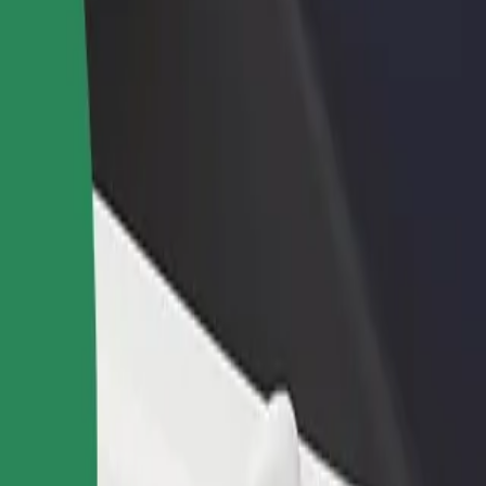
adir un restaurante o tienda
Registrarse como propietario de
B
egá a más clientes y maximizá tus
flota
P
nancias
Añadí tu flota a Bolt y potenciá tus
t
ingresos
uestros servicios y encontrá la opción perfecta para tu viaje.
Descargá la app de Bolt