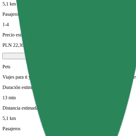
5,1 km
Pasajeros
1-4
Precio estimado
PLN 22,30
Pets
Viajes para ti y tu mascota. Los perros deben llevar bozal, los animal
Duración estimada del viaje
13 min
Distancia estimada
5,1 km
Pasajeros