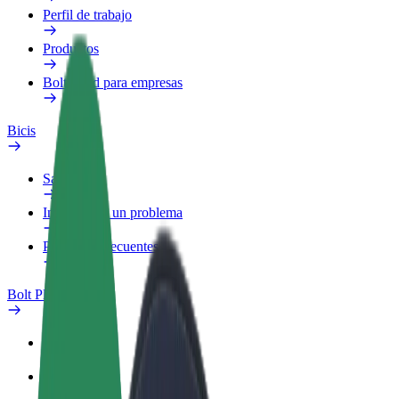
Perfil de trabajo
Productos
Bolt Food para empresas
Bicis
Safety Lab
Informar de un problema
Preguntas frecuentes
Bolt Plus
Beneficios
Cómo unirse