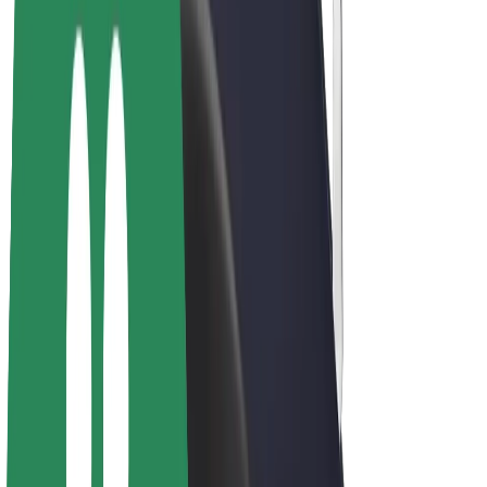
Bicis
Bolt Plus
Colabora con Bolt
Conductores
Ingresos de conductor/a
Repartidores
Ingresos de repartidor
Comercios de Bolt Food
Flotas
Franquicias
Empresa
Trabajá con nosotros