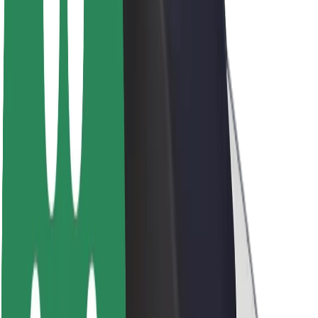
Acerca de Bolt
Sostenibilidad en Bolt
Project Zero
Blog
Sala de prensa
Directrices de la marca
Misión
Relación con inversores
Liderazgo
Marca
Medios
Fondo Urbano
Seguridad