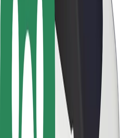
Seguridad para usuarios
Seguridad para conductores
Seguridad para patinetes
Safety Lab
Ciudades
Dónde estamos
Soluciones para las ciudades
Aeropuertos
Estaciones de carga de Bolt
Soporte
Para usuarios
Para conductores