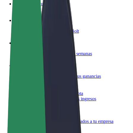
Preguntas frecuentes
Colaborar como conductor
Gana dinero colaborando con Bolt
Colaborar como repartidor
Repartí comida y cobrá todas las semanas
Añadir un restaurante o tienda
Llegá a más clientes y maximizá tus ganancias
Registrarse como propietario de flota
Añadí tu flota a Bolt y potenciá tus ingresos
Bolt para empresas
Productos y servicios de Bolt adaptados a tu empresa