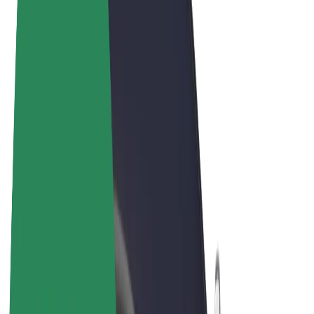
Términos y Condiciones
Privacidad
Cookies
© 2026 Bolt Technology OÜ
Productos
Viajes
Patinetes
Bolt Market
Bolt Food
Bolt Drive
Bolt para empresas