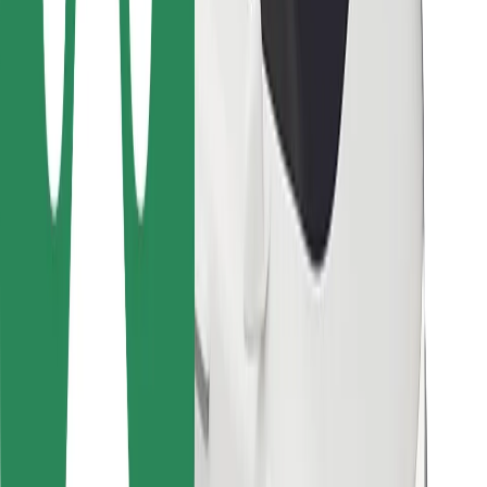
Para repartidores
Bolt Food
Para propietarios de flota
Para restaurantes
Bolt para empresas
Otros
Proveedores
Términos y Condiciones
Cookies
Seguridad
¡Conseguí un viaje en minutos!
Descargar la app de Bolt