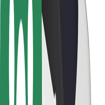
Seguridad para usuarios
Seguridad para conductores
Seguridad para patinetes
Safety Lab
Ciudades
Dónde estamos
Soluciones para las ciudades
Aeropuertos
Estaciones de carga de Bolt
Soporte
Para usuarios
Para conductores