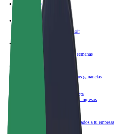
Preguntas frecuentes
Colaborar como conductor
Gana dinero colaborando con Bolt
Colaborar como repartidor
Repartí comida y cobrá todas las semanas
Añadir un restaurante o tienda
Llegá a más clientes y maximizá tus ganancias
Registrarse como propietario de flota
Añadí tu flota a Bolt y potenciá tus ingresos
Bolt para empresas
Productos y servicios de Bolt adaptados a tu empresa