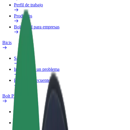
Perfil de trabajo
Productos
Bolt Food para empresas
Bicis
Safety Lab
Informar de un problema
Preguntas frecuentes
Bolt Plus
Beneficios
Cómo unirse