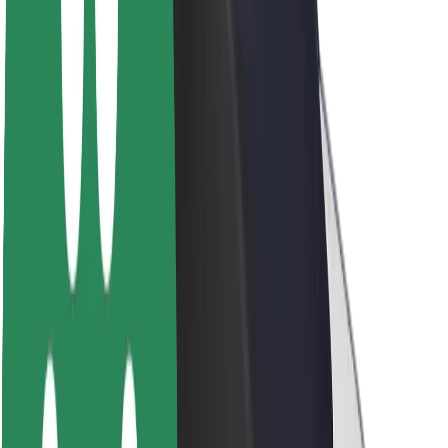
Acerca de Bolt
Sostenibilidad en Bolt
Project Zero
Blog
Sala de prensa
Directrices de la marca
Misión
Relación con inversores
Liderazgo
Marca
Medios
Fondo Urbano
Seguridad