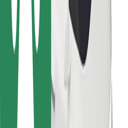
Para repartidores
Bolt Food
Para propietarios de flota
Para restaurantes
Bolt para empresas
Otros
Proveedores
Términos y Condiciones
Cookies
Seguridad
¡Conseguí un viaje en minutos!
Descargar la app de Bolt