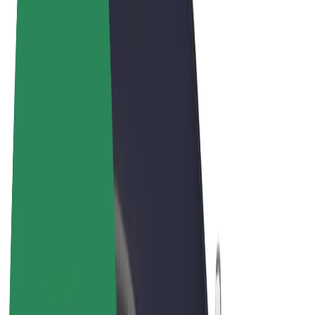
Términos y Condiciones
Privacidad
Cookies
© 2026 Bolt Technology OÜ
Productos
Viajes
Patinetes
Bolt Market
Bolt Food
Bolt Drive
Bolt para empresas