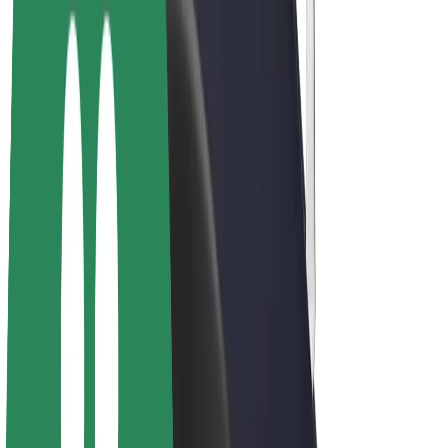
Bicis
Bolt Plus
Colabora con Bolt
Conductores
Ingresos de conductor/a
Repartidores
Ingresos de repartidor
Comercios de Bolt Food
Flotas
Franquicias
Empresa
Trabajá con nosotros