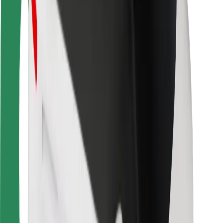
Seguridad para usuarios
Seguridad para conductores
Seguridad para patinetes
Safety Lab
Ciudades
Dónde estamos
Soluciones para las ciudades
Aeropuertos
Estaciones de carga de Bolt
Soporte
Para usuarios
Para conductores