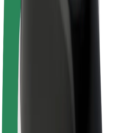
Bicis
Bolt Plus
Colabora con Bolt
Conductores
Ingresos de conductor/a
Repartidores
Ingresos de repartidor
Comercios de Bolt Food
Flotas
Franquicias
Empresa
Trabajá con nosotros