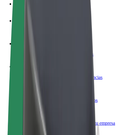
Preguntas frecuentes
Colaborar como conductor
Gana dinero colaborando con Bolt
Colaborar como repartidor
Repartí comida y cobrá todas las semanas
Añadir un restaurante o tienda
Llegá a más clientes y maximizá tus ganancias
Registrarse como propietario de flota
Añadí tu flota a Bolt y potenciá tus ingresos
Bolt para empresas
Productos y servicios de Bolt adaptados a tu empresa