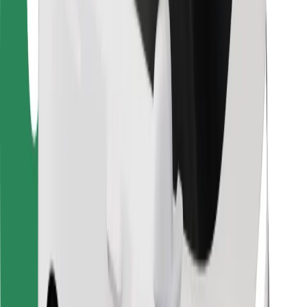
Para repartidores
Bolt Food
Para propietarios de flota
Para restaurantes
Bolt para empresas
Otros
Proveedores
Términos y Condiciones
Cookies
Seguridad
¡Conseguí un viaje en minutos!
Descargar la app de Bolt