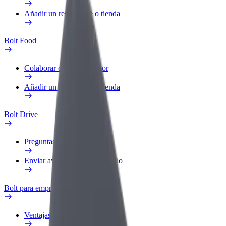
Añadir un restaurante o tienda
Bolt Food
Colaborar como repartidor
Añadir un restaurante o tienda
Bolt Drive
Preguntas frecuentes
Enviar aviso sobre un vehículo
Bolt para empresas
Ventajas