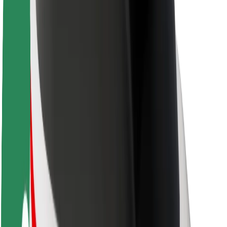
Acerca de Bolt
Sostenibilidad en Bolt
Project Zero
Blog
Sala de prensa
Directrices de la marca
Misión
Relación con inversores
Liderazgo
Marca
Medios
Fondo Urbano
Seguridad