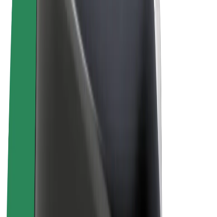
Términos y Condiciones
Privacidad
Cookies
© 2026 Bolt Technology OÜ
Productos
Viajes
Patinetes
Bolt Market
Bolt Food
Bolt Drive
Bolt para empresas