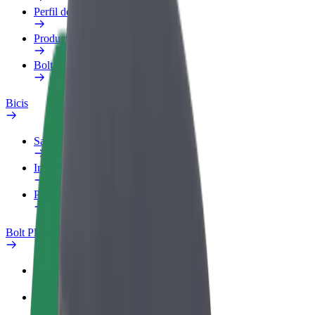
Perfil de trabajo
Productos
Bolt Food para empresas
Bicis
Safety Lab
Informar de un problema
Preguntas frecuentes
Bolt Plus
Beneficios
Cómo unirse