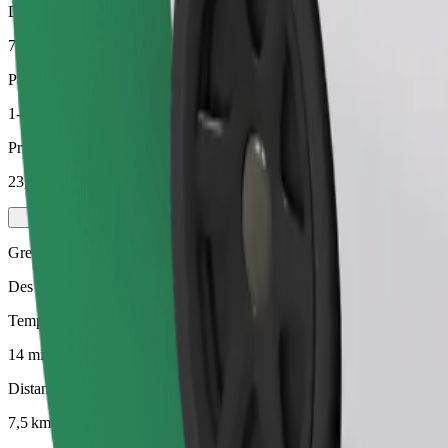
Distance estimée
7,5 km
Passagers
1-4
Prix estimé
23,60 €
Green
Des trajets efficaces dans des véhicules entièrement électriques
Temps de trajet estimé
14 min
Distance estimée
7,5 km