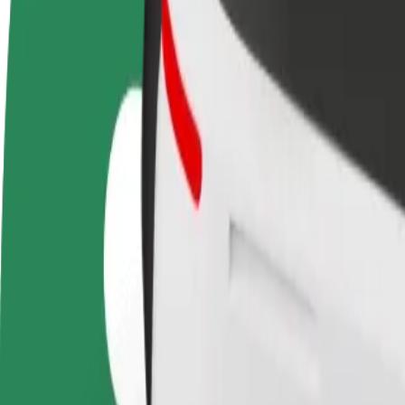
Devenir partenaire chauffeur
Devenir livreur
Générez des revenus selon
Livrez des repas et générez des r
vos conditions
chaque semaine
Comment se rendre de Amsterdam RAI à Dam Squar
À la recherche du meilleur trajet entre Amsterdam RAI et Dam Square 
De
Amsterdam RAI
À
Dam Square
Praticité et confort, en quelques clics !
Bolt
Trajets fiables dans des voitures classiques de taille moyenne.