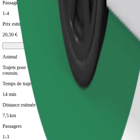
Passagers
1-4
Prix estimé
20,50 €
Animal
Trajets pour vous et votre animal de compagnie. Les chiens doivent por
coussin.
Temps de trajet estimé
14 min
Distance estimée
7,5 km
Passagers
1-3