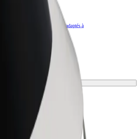
priétaire
Bolt for Business
Produits et services Bolt adaptés à
t
votre entreprise