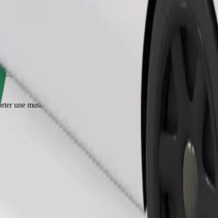
Commander un trajet
ter une muselière, les petits animaux doivent être dans une cage de tran