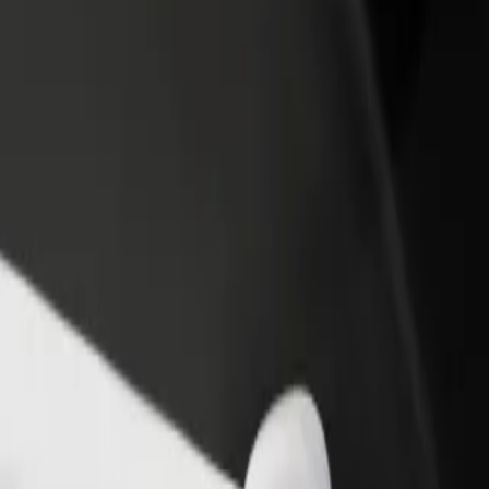
Ajouter un restaurant ou un
Inscrivez-vous en tant que pro
evenus
magasin
de flotte
Atteignez plus de clients et
Ajoutez votre flotte sur Bolt e
augmentez vos revenus
augmentez vos revenus
e
? Explorez nos services et trouvez celui qui vous convient le mieux.
Télécharger l'appli