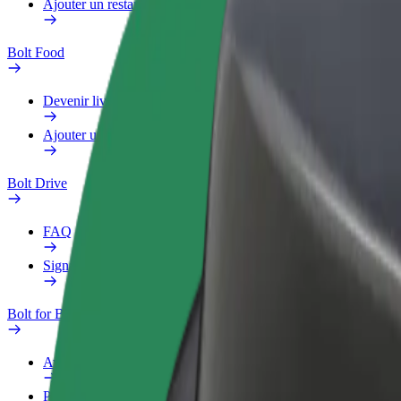
Ajouter un restaurant ou un magasin
Bolt Food
Devenir livreur
Ajouter un restaurant ou un magasin
Bolt Drive
FAQ
Signaler un véhicule
Bolt for Business
Avantages
Profil professionnel