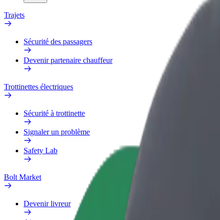
Trajets
Sécurité des passagers
Devenir partenaire chauffeur
Trottinettes électriques
Sécurité à trottinette
Signaler un problème
Safety Lab
Bolt Market
Devenir livreur