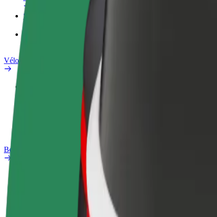
Services
Bolt Food pour les entreprises
Vélos électriques
Safety Lab
Signaler un problème
FAQ
Bolt Plus
Avantages
Comment s'inscrire
FAQ