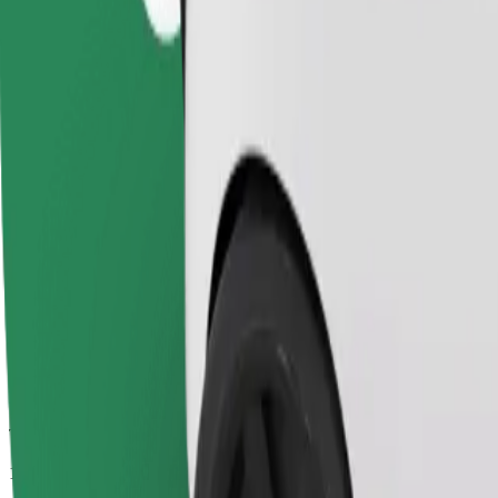
Temps de trajet estimé
14 min
Distance estimée
7,5 km
Passagers
1-4
Prix estimé
20,50 €
Confort
Des voitures plus grandes avec plus d'espace pour les jambes et plus
Temps de trajet estimé
14 min