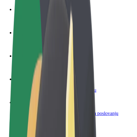
Postani vozač
Zarađuj po vlastitim uvjetima
Postani dostavljač
Dostavljaj hranu i primaj tjedne isplate
Dodaj restoran ili trgovinu
Dosegni više kupaca i povećaj zaradu
Registriraj se kao vlasnik flote
Dodaj svoju flotu na Bolt i povećaj zaradu
Bolt for Business
Bolt proizvodi i usluge prilagođeni tvojem poslovanju