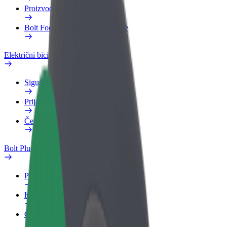
Proizvodi
Bolt Food za poslovne korisnike
Električni bicikli
Sigurnosni laboratorij
Prijavi problem
Često postavljana pitanja
Bolt Plus
Pogodnosti
Kako se pridružiti
Često postavljana pitanja