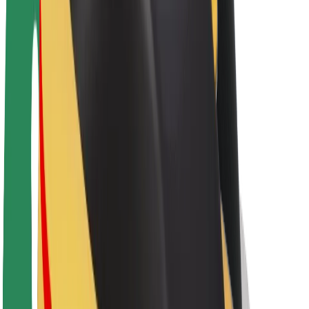
Održivost uz Bolt
Projekt nula
Blog
Novosti
Smjernice za brend
Misija
Odnosi s investitorima
Vodstvo
Brend
Mediji
Urban Fund
Sigurnost
Sigurnost korisnika