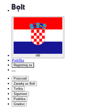
HR
Podrška
Registriraj se
Proizvodi
Zarađuj uz Bolt
Tvrtka
Sigurnost
Podrška
Gradovi