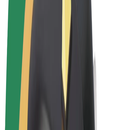
Uvjeti i odredbe
Privatnost
Kolačići
© 2026 Bolt Technology OÜ
Proizvodi
Vožnje
Romobili
Bolt Market
Bolt Food
Bolt Drive
Bolt for Business
Električni bicikli