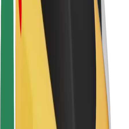
Sigurnost vozača
Sigurnost na romobilu
Sigurnosni laboratorij
Gradovi
Lokacije
Gradska rješenja
Zračne luke
Bolt stanice za punjenje
Podrška
Za korisnike
Za vozače
Za dostavljače