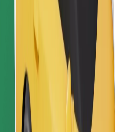
Bolt Food
Za vlasnike flota
Za restorane
Bolt for Business
Ostalo
Dobavljači
Uvjeti i odredbe
Kolačići
Sigurnost
Zatraži vožnju i putuj kroz nekoliko minuta!
Preuzmi aplikaciju Bolt
Pronađi svoje najdraže jelo!