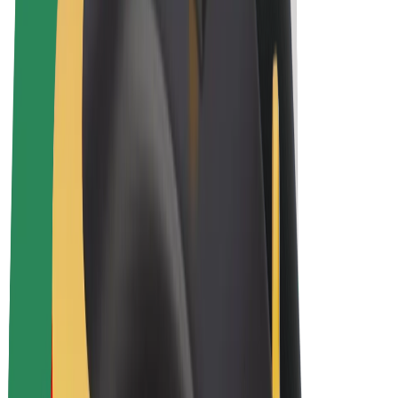
Bolt Plus
Zarađuj uz Bolt
Vozači
Zarada vozača
Dostavljači
Zarada dostavljača
Bolt Food trgovci
Flote
Franšize
Tvrtka
Karijere
O platformi Bolt