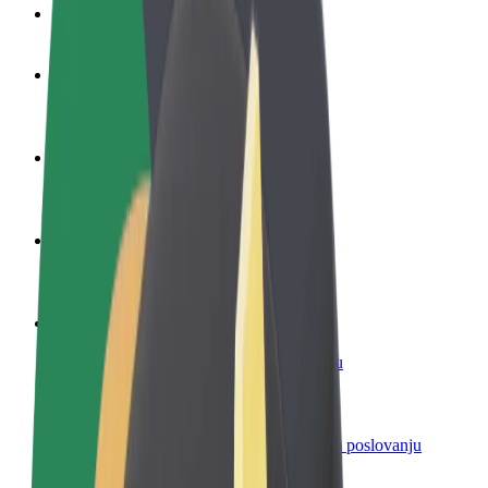
Često postavljana pitanja
Postani vozač
Zarađuj po vlastitim uvjetima
Postani dostavljač
Dostavljaj hranu i primaj tjedne isplate
Dodaj restoran ili trgovinu
Dosegni više kupaca i povećaj zaradu
Registriraj se kao vlasnik flote
Dodaj svoju flotu na Bolt i povećaj zaradu
Bolt for Business
Bolt proizvodi i usluge prilagođeni tvojem poslovanju