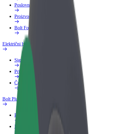
Poslovni profil
Proizvodi
Bolt Food za poslovne korisnike
Električni bicikli
Sigurnosni laboratorij
Prijavi problem
Često postavljana pitanja
Bolt Plus
Pogodnosti
Kako se pridružiti