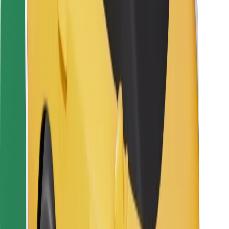
Za dostavljače
Bolt Food
Za vlasnike flota
Za restorane
Bolt for Business
Ostalo
Dobavljači
Uvjeti i odredbe
Kolačići
Sigurnost
Zatraži vožnju i putuj kroz nekoliko minuta!
Preuzmi aplikaciju Bolt