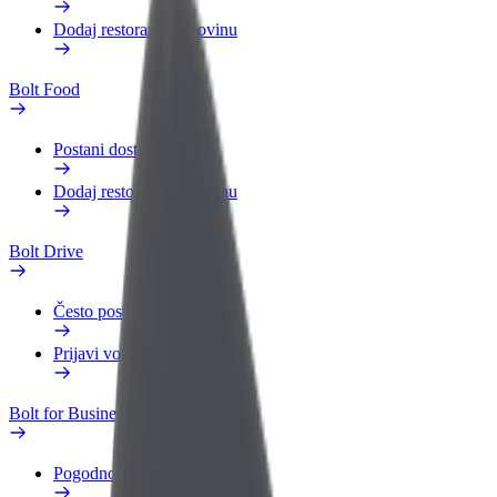
Dodaj restoran ili trgovinu
Bolt Food
Postani dostavljač
Dodaj restoran ili trgovinu
Bolt Drive
Često postavljana pitanja
Prijavi vozilo
Bolt for Business
Pogodnosti