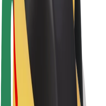
O platformi Bolt
Održivost uz Bolt
Projekt nula
Blog
Novosti
Smjernice za brend
Misija
Odnosi s investitorima
Vodstvo
Brend
Mediji
Urban Fund
Sigurnost