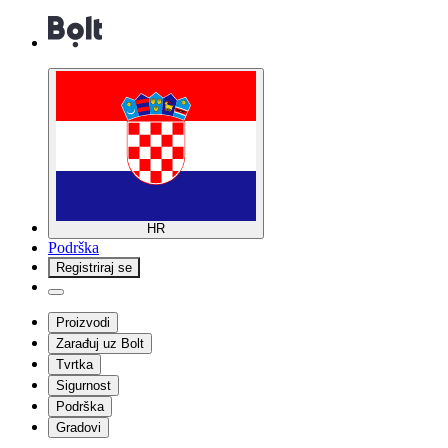
HR
Podrška
Registriraj se
Proizvodi
Zarađuj uz Bolt
Tvrtka
Sigurnost
Podrška
Gradovi