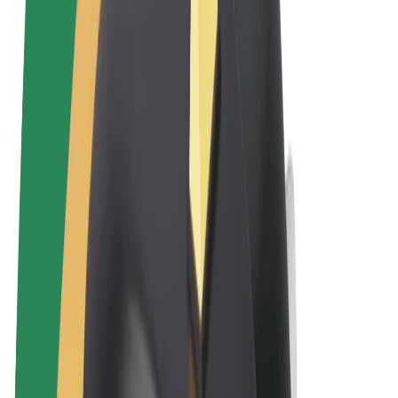
Uvjeti i odredbe
Privatnost
Kolačići
© 2026 Bolt Technology OÜ
Proizvodi
Vožnje
Romobili
Bolt Market
Bolt Food
Bolt Drive
Bolt for Business