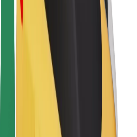
Sigurnost korisnika
Sigurnost vozača
Sigurnost na romobilu
Sigurnosni laboratorij
Gradovi
Lokacije
Gradska rješenja
Zračne luke
Bolt stanice za punjenje
Podrška
Za korisnike
Za vozače