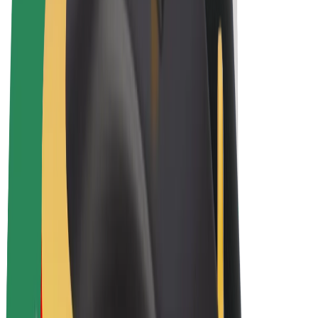
Električni bicikli
Bolt Plus
Zarađuj uz Bolt
Vozači
Zarada vozača
Dostavljači
Zarada dostavljača
Bolt Food trgovci
Flote
Franšize
Tvrtka
Karijere