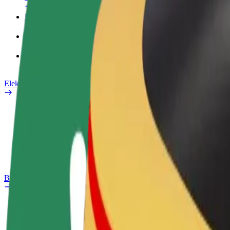
Poslovni profil
Proizvodi
Bolt Food za poslovne korisnike
Električni bicikli
Sigurnosni laboratorij
Prijavi problem
Često postavljana pitanja
Bolt Plus
Pogodnosti
Kako se pridružiti