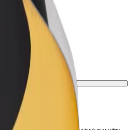
r Business
oizvodi i usluge prilagođeni tvojem
anju
e.