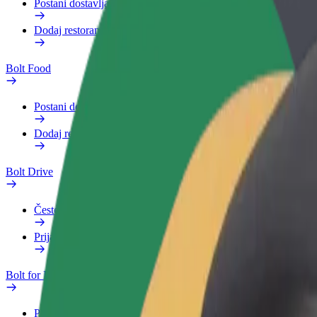
Postani dostavljač
Dodaj restoran ili trgovinu
Bolt Food
Postani dostavljač
Dodaj restoran ili trgovinu
Bolt Drive
Često postavljana pitanja
Prijavi vozilo
Bolt for Business
Pogodnosti