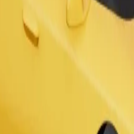
aliditetom. Ako imaš posebne zahtjeve, javi se vozaču prije polaska. In
Zatraži vožnju