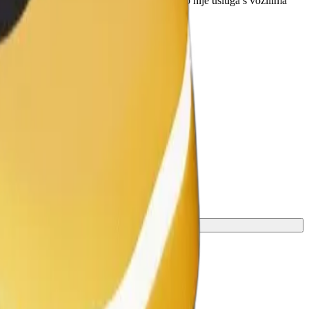
validska kolica moraju biti sklopljena (ovo nije usluga s vozilima