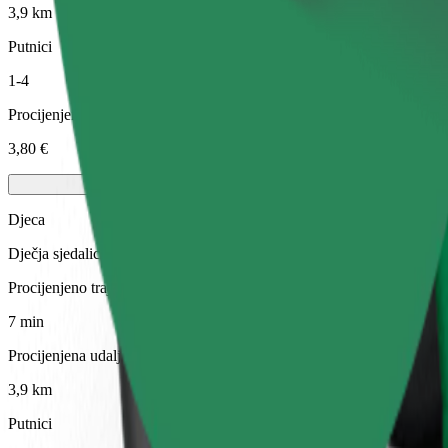
3,9 km
Putnici
1-4
Procijenjena cijena
3,80 €
Djeca
Dječja sjedalica sa sigurnosnim pojasem osigurava sigurnu vožnju za d
Procijenjeno trajanje putovanja
7 min
Procijenjena udaljenost
3,9 km
Putnici