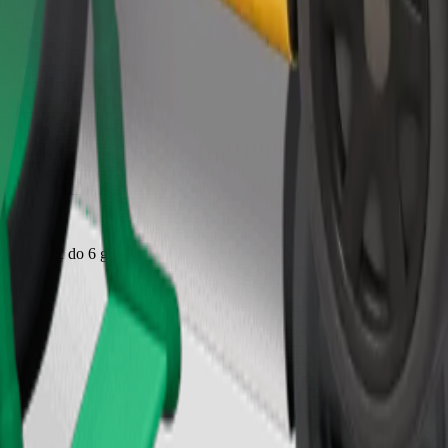
Zatraži vožnju
jecu od 2 do 6 godina (oko 10–30 kg). Kontaktiraj vozača za točne podat