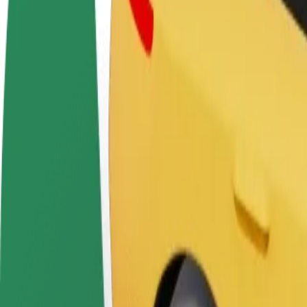
Često postavljana pitanja
Postani vozač
Postani dostavljač
Dodaj
Zarađuj po vlastitim
Dostavljaj hranu i primaj tjedne
Doseg
uvjetima
isplate
zara
Kako doći od Daugavpils Kultūras Pils do Daugavpil
Tražiš najbolji način da stigneš od Daugavpils Kultūras Pils do Daugav
Od
Daugavpils Kultūras Pils
Do
Daugavpils autoosta
Udobnost i praktičnost su nadohvat ruke!
Pomoć