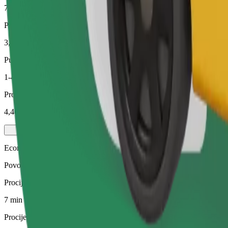
7 min
Procijenjena udaljenost
3,9 km
Putnici
1-4
Procijenjena cijena
4,40 €
Economy
Povoljne vožnje u automobilima s osnovnom opremom
Procijenjeno trajanje putovanja
7 min
Procijenjena udaljenost