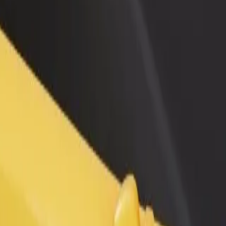
 restoran ili trgovinu
Registriraj se kao vlasnik flote
Bolt fo
ni više kupaca i povećaj
Dodaj svoju flotu na Bolt i povećaj
Bolt pr
du
zaradu
poslov
s autoosta
pils autoosta? Istraži naše usluge i pronađi savršenu za svoje putovanj
Preuzmi aplikaciju