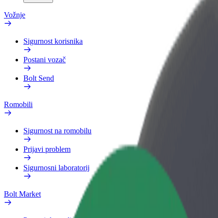
Vožnje
Sigurnost korisnika
Postani vozač
Bolt Send
Romobili
Sigurnost na romobilu
Prijavi problem
Sigurnosni laboratorij
Bolt Market