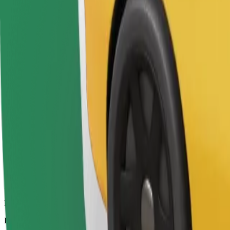
Vozači u ovoj kategoriji mogu pomoći starijim osobama i osobama s inv
prilagođenima za invalidska kolica).
Procijenjeno trajanje putovanja
7 min
Procijenjena udaljenost
3,9 km
Putnici
1-4
Procijenjena cijena
5,40 €
Bolt
Pouzdane vožnje u svakodnevnim automobilima srednje veličine.
Procijenjeno trajanje putovanja