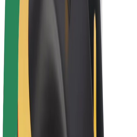
Električni bicikli
Bolt Plus
Zarađuj uz Bolt
Vozači
Zarada vozača
Dostavljači
Zarada dostavljača
Bolt Food trgovci
Flote
Franšize
Tvrtka
Karijere