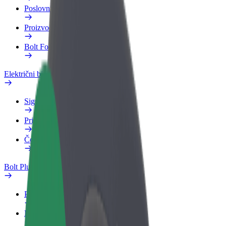
Poslovni profil
Proizvodi
Bolt Food za poslovne korisnike
Električni bicikli
Sigurnosni laboratorij
Prijavi problem
Često postavljana pitanja
Bolt Plus
Pogodnosti
Kako se pridružiti