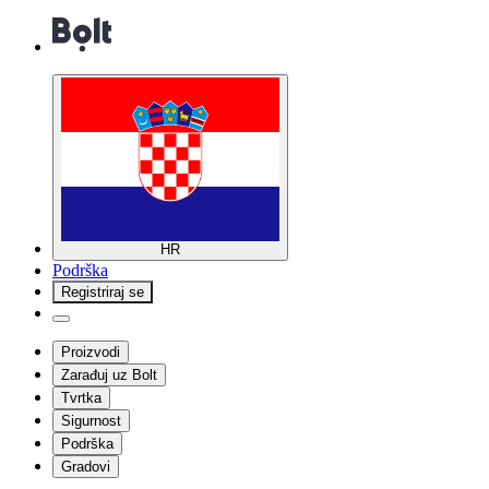
HR
Podrška
Registriraj se
Proizvodi
Zarađuj uz Bolt
Tvrtka
Sigurnost
Podrška
Gradovi