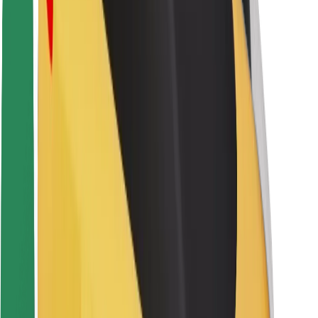
Sigurnost korisnika
Sigurnost vozača
Sigurnost na romobilu
Sigurnosni laboratorij
Gradovi
Lokacije
Gradska rješenja
Zračne luke
Bolt stanice za punjenje
Podrška
Za korisnike
Za vozače