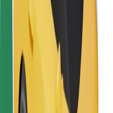
Za dostavljače
Bolt Food
Za vlasnike flota
Za restorane
Bolt for Business
Ostalo
Dobavljači
Uvjeti i odredbe
Kolačići
Sigurnost
Zatraži vožnju i putuj kroz nekoliko minuta!
Preuzmi aplikaciju Bolt