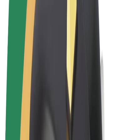
Uvjeti i odredbe
Privatnost
Kolačići
© 2026 Bolt Technology OÜ
Proizvodi
Vožnje
Romobili
Bolt Market
Bolt Food
Bolt Drive
Bolt for Business