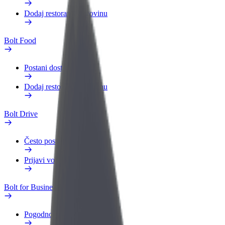
Dodaj restoran ili trgovinu
Bolt Food
Postani dostavljač
Dodaj restoran ili trgovinu
Bolt Drive
Često postavljana pitanja
Prijavi vozilo
Bolt for Business
Pogodnosti