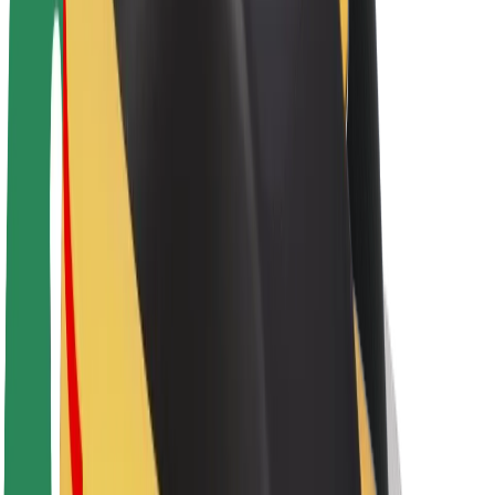
O platformi Bolt
Održivost uz Bolt
Projekt nula
Blog
Novosti
Smjernice za brend
Misija
Odnosi s investitorima
Vodstvo
Brend
Mediji
Urban Fund
Sigurnost