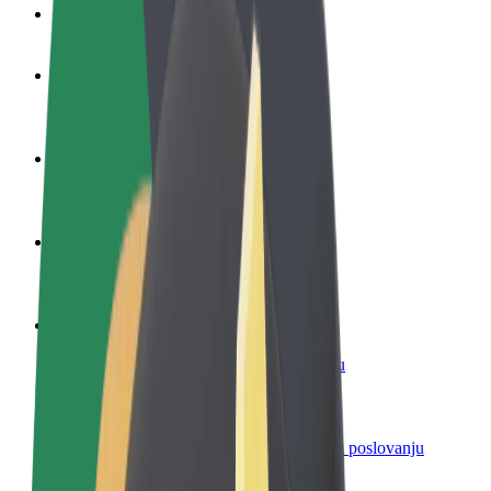
Često postavljana pitanja
Postani vozač
Zarađuj po vlastitim uvjetima
Postani dostavljač
Dostavljaj hranu i primaj tjedne isplate
Dodaj restoran ili trgovinu
Dosegni više kupaca i povećaj zaradu
Registriraj se kao vlasnik flote
Dodaj svoju flotu na Bolt i povećaj zaradu
Bolt for Business
Bolt proizvodi i usluge prilagođeni tvojem poslovanju