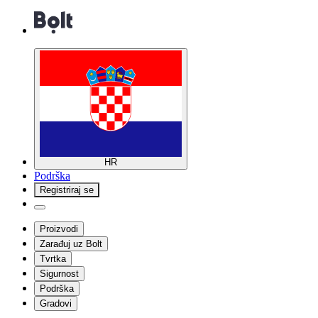
HR
Podrška
Registriraj se
Proizvodi
Zarađuj uz Bolt
Tvrtka
Sigurnost
Podrška
Gradovi