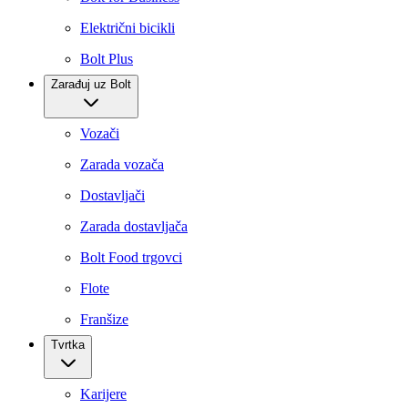
Električni bicikli
Bolt Plus
Zarađuj uz Bolt
Vozači
Zarada vozača
Dostavljači
Zarada dostavljača
Bolt Food trgovci
Flote
Franšize
Tvrtka
Karijere