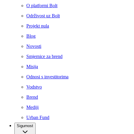
O platformi Bolt
Održivost uz Bolt
Projekt nula
Blog
Novosti
Smjernice za brend
Misija
Odnosi s investitorima
Vodstvo
Brend
Mediji
Urban Fund
Sigurnost