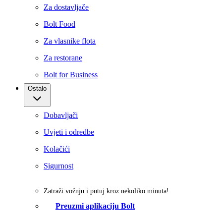
Za dostavljače
Bolt Food
Za vlasnike flota
Za restorane
Bolt for Business
Ostalo
Dobavljači
Uvjeti i odredbe
Kolačići
Sigurnost
Zatraži vožnju i putuj kroz nekoliko minuta!
Preuzmi aplikaciju Bolt