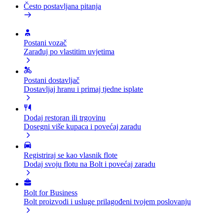
Često postavljana pitanja
Postani vozač
Zarađuj po vlastitim uvjetima
Postani dostavljač
Dostavljaj hranu i primaj tjedne isplate
Dodaj restoran ili trgovinu
Dosegni više kupaca i povećaj zaradu
Registriraj se kao vlasnik flote
Dodaj svoju flotu na Bolt i povećaj zaradu
Bolt for Business
Bolt proizvodi i usluge prilagođeni tvojem poslovanju