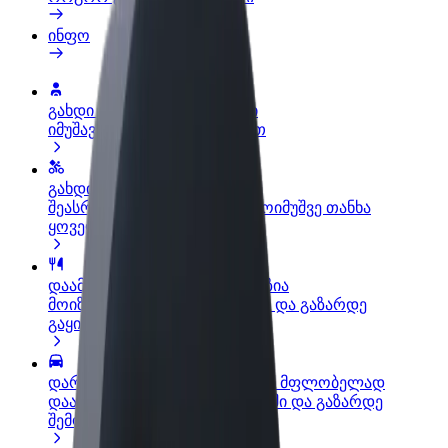
ინფო
გახდი პარტნიორი მძღოლი
იმუშავე საკუთარი გრაფიკით
გახდი კურიერი
შეასრულე შეკვეთები და გამოიმუშვე თანხა
ყოველკვირეულად
დაამატე რესტორანი ან მაღაზია
მოიზიდე მეტი მომხმარებელი და გაზარდე
გაყიდვები
დარეგისტრირდი ავტოპარკის მფლობელად
დაამატე შენი ავტოპარკი Bolt-ში და გაზარდე
შემოსავალი