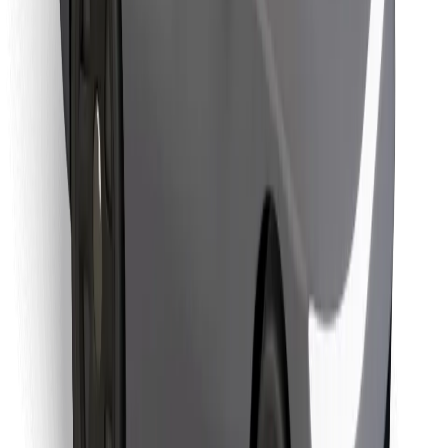
Cookies
უსაფრთხოება
მიიღე მომსახურება რამდენიმე წუთში!
გადმოწერე Bolt
იპოვე შენი საყვარელი კერძები!
გადმოწერე Bolt Food