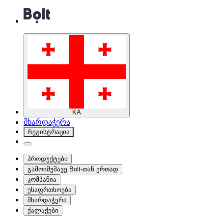
KA
მხარდაჭერა
რეგისტრაცია
პროდუქტები
გამოიმუშავე Bolt-თან ერთად
კომპანია
უსაფრთხოება
მხარდაჭერა
ქალაქები