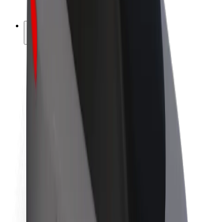
ფრენჩაიზი
კომპანია
ვაკანსიები
Bolt-ის შესახებ
Bolt და ეკომეგობრულობა
ნულოვანი პროექტი
ბლოგი
სიახლეები
ბრენდის გზამკვლევი
მისია
ინვესტორებთან ურთიერთობა
ლიდერობა