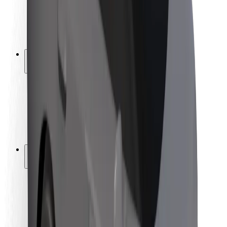
ბრენდი
მედია
ურბანული ფონდი
უსაფრთხოება
მგზავრების უსაფრთხოება
მძღოლების უსაფრთხოება
სკუტერის უსაფრთხოება
უსაფრთხოება
ქალაქები
ლოკაციები
ქალაქი უკეთესობისკენ
აეროპორტები