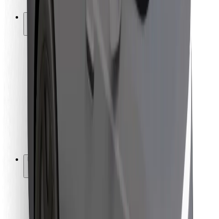
Bolt-ის დასატენი სადგური
მხარდაჭერა
მგზავრებისთვის
მძღოლებისთვის
კურიერებისთვის
Bolt Food
ავტოპარკის მფლობელებისთვის
რესტორნებისთვის
Bolt for Business
სხვა
მომწოდებლები
წესები და პირობები