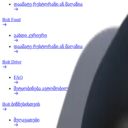
დაამატე რესტორანი ან მაღაზია
Bolt Food
გახდი კურიერი
დაამატე რესტორანი ან მაღაზია
Bolt Drive
FAQ
შეტყობინება ავტომობილზე
Bolt ბიზნესისთვის
შეღავათები