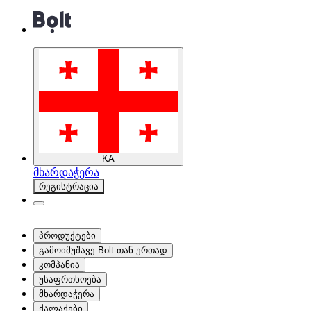
KA
მხარდაჭერა
რეგისტრაცია
პროდუქტები
გამოიმუშავე Bolt-თან ერთად
კომპანია
უსაფრთხოება
მხარდაჭერა
ქალაქები