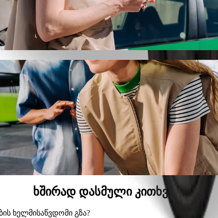
ntski dom-მდე Bolt-ით
ას, თუ ეძებ Novi studentski dom-მდე გადაადგილების საუკე
მიერ დროს, ჩვენ შენთვის შესაფერის ავტომობილს მოვძებ
udentski dom-მდე მისასვლელად
ამდე.
რემიუმ კატეგორია.
საბავშვო სავარძლით.
, სადაც შინაური ცხოველების თან წაყვანა შეიძლება.
მ ფასად Bolt Basic-თან ერთად.
ხშირად დასმული კითხვები
ლების ხელმისაწვდომი გზა?