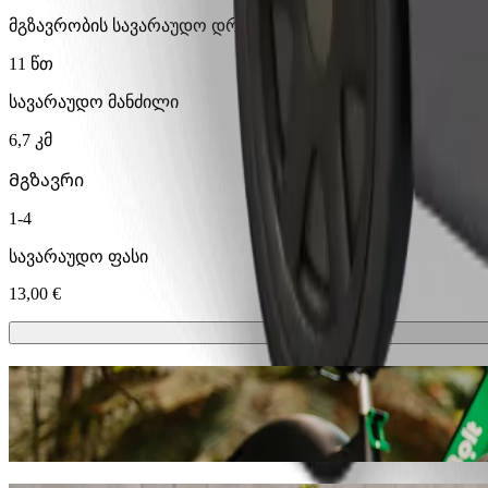
მგზავრობის სავარაუდო დრო
11 წთ
სავარაუდო მანძილი
6,7 კმ
Მგზავრი
1-4
სავარაუდო ფასი
13,00 €
სკუტერები ან ელექტრო-ველოსიპედე
გადაადგილდი ოსიეკი-ში სკუტერით ან ელექტრო-ველოს
გადმოწერე Bolt