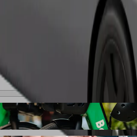
შეუკვეთე მგზავრობა
ბი
იპედით