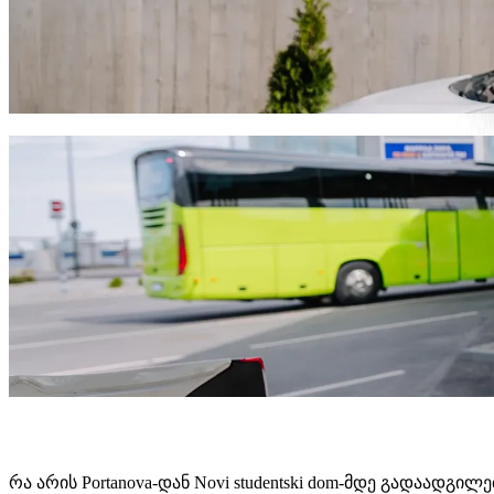
გადაადგილდი Portanova-დან Novi stude
ჩვენ რეკომენდაციას ვუწევთ Bolt-ის სერვისების გამოყენებ
გაგრძელდება და დაახლოებით 8,50 € EUR დაჯდება. ნების
გადმოწერე Bolt
Bolt სერვისები Portanova-დან Novi st
ბევრი ბარგი გაქვს? შეუკვეთე XL კატეგორია 6 ადამიან
გჭირდებათ გამორჩეული მგზავრობა? სცადეთ Bolt-ის პ
ბავშვებთან ერთად მგზავრობ? შეუკვეთე ავტომობილი 
შინაური ცხოველი გყავს თან? სცადე ჩვენი მგზავრობები
Assist კატეგორია ადაპტირებულია ეტლისთვის (WAV).
ისიამოვნე კომფორტული ავტომობილებით ხელმისაწვდო
გადმოწერე Bolt
რა არის Portanova-დან Novi studentski dom-მდე გადაადგი