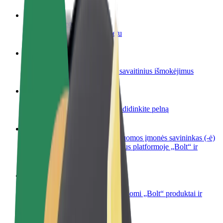
Tapkite vairuotoju (-a)
Užsidirbkite jums patogiu metu
Tapkite kurjeriu (-e)
Pristatinėkite maistą ir gaukite savaitinius išmokėjimus
Pridėti restoraną ar parduotuvę
Pritraukite daugiau klientų ir padidinkite pelną
Registruotis kaip automobilių nuomos įmonės savininkas (-ė)
Užregistruokite savo automobilius platformoje „Bolt“ ir
padidinkite pajamas
„Bolt for Business“
Atskirų įmonių poreikiams pritaikomi „Bolt“ produktai ir
paslaugos