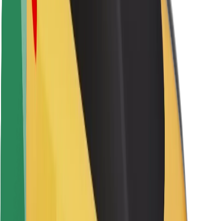
Keleivių saugumas
Vairuotojų saugumas
Paspirtukų saugumas
Saugumo laboratorija
Miestai
Vietovės
Sprendimai miestams
Oro uostai
„Bolt“ įkrovimo stotelės
Pagalba
Keleiviams
Vairuotojams