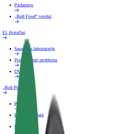
Paslaugos
„Bolt Food“ verslui
El. dviračiai
Saugumo laboratorija
Pranešti apie problemą
DUK
„Bolt Plus“
Privalumai
Kaip prisijungti
DUK