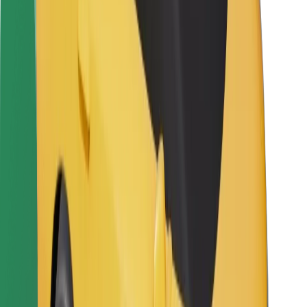
Kurjeriams
„Bolt Food“
Automobilių nuomos įmonių savininkams
Restoranams
„Bolt for Business“
Kita
Paslaugų teikėjai
Sąlygos
Slapukai
Saugumas
Automobilis atvyks per kelias minutes!
Atsisiųsti programėlę „Bolt“