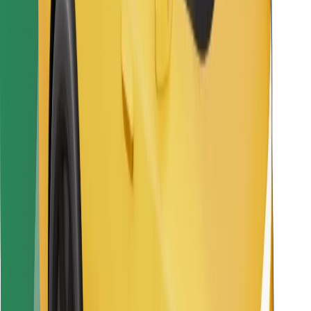
Raskite savo mėgstamą maistą!
Atsisiųsti programėlę „Bolt Food“