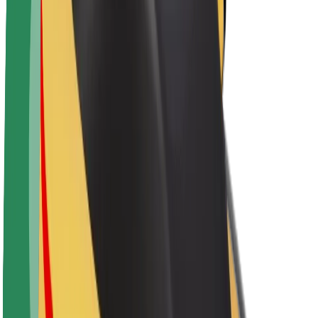
Apie „Bolt“
„Bolt“ tvarumo politika
Projektas „Zero“
Tinklaraštis
Naujienų centras
Prekių ženklo gairės
Misija
Investuotojams
Vadovybė
Prekės ženklas
Žiniasklaidai
„Urban Fund“
Saugumas