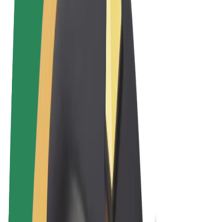
Sąlygos
Privatumas
Slapukai
© 2026 Bolt Technology OÜ
Paslaugos
Kelionės
Paspirtukai
„Bolt Market“
„Bolt Food“
„Bolt Drive“
„Bolt for Business“