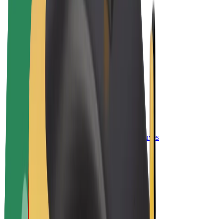
El. dviračiai
„Bolt Plus“
Užsidirbkite su „Bolt“
Vairuotojai
Vairuotojo pajamos
Kurjeriai
Kurjerio pajamos
„Bolt Food“ restoranai ir parduotuvės
Automobilių nuomos parkai
Franšizės
Apie mus
Karjera