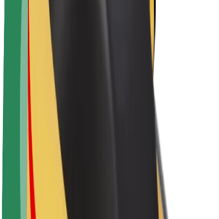
Karjera
Apie „Bolt“
„Bolt“ tvarumo politika
Projektas „Zero“
Tinklaraštis
Naujienų centras
Prekių ženklo gairės
Misija
Investuotojams
Vadovybė
Prekės ženklas
Žiniasklaidai
„Urban Fund“