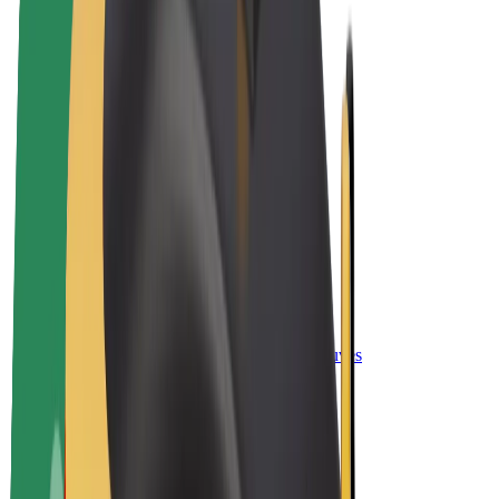
„Bolt for Business“
El. dviračiai
„Bolt Plus“
Užsidirbkite su „Bolt“
Vairuotojai
Vairuotojo pajamos
Kurjeriai
Kurjerio pajamos
„Bolt Food“ restoranai ir parduotuvės
Automobilių nuomos parkai
Franšizės
Apie mus