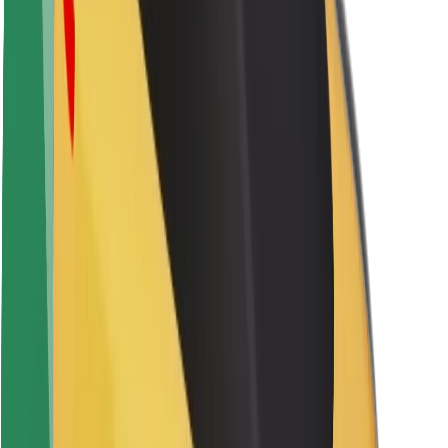
Saugumas
Keleivių saugumas
Vairuotojų saugumas
Paspirtukų saugumas
Saugumo laboratorija
Miestai
Vietovės
Sprendimai miestams
Oro uostai
„Bolt“ įkrovimo stotelės
Pagalba
Keleiviams