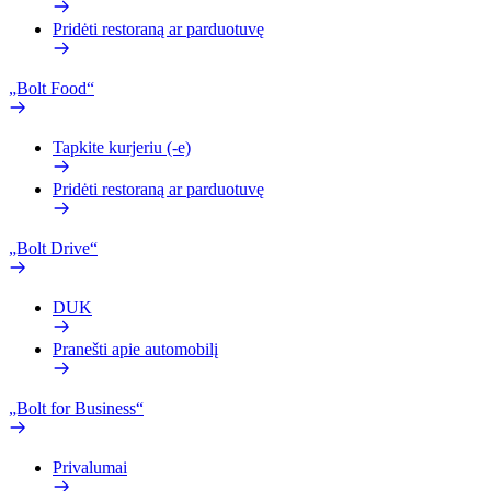
Pridėti restoraną ar parduotuvę
„Bolt Food“
Tapkite kurjeriu (-e)
Pridėti restoraną ar parduotuvę
„Bolt Drive“
DUK
Pranešti apie automobilį
„Bolt for Business“
Privalumai