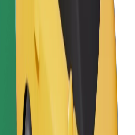
Vairuotojams
Kurjeriams
„Bolt Food“
Automobilių nuomos įmonių savininkams
Restoranams
„Bolt for Business“
Kita
Paslaugų teikėjai
Sąlygos
Slapukai
Saugumas
Automobilis atvyks per kelias minutes!