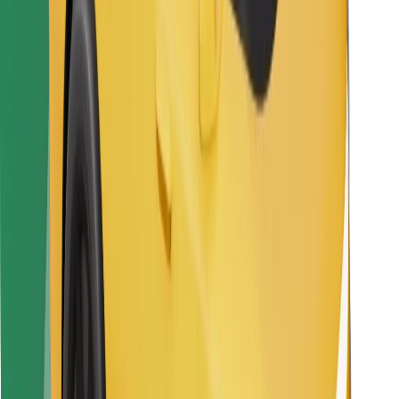
Atsisiųsti programėlę „Bolt“
Raskite savo mėgstamą maistą!
Atsisiųsti programėlę „Bolt Food“