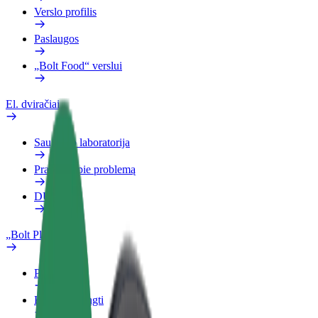
Verslo profilis
Paslaugos
„Bolt Food“ verslui
El. dviračiai
Saugumo laboratorija
Pranešti apie problemą
DUK
„Bolt Plus“
Privalumai
Kaip prisijungti