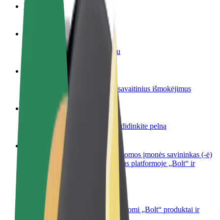
DUK
Tapkite vairuotoju (-a)
Užsidirbkite jums patogiu metu
Tapkite kurjeriu (-e)
Pristatinėkite maistą ir gaukite savaitinius išmokėjimus
Pridėti restoraną ar parduotuvę
Pritraukite daugiau klientų ir padidinkite pelną
Registruotis kaip automobilių nuomos įmonės savininkas (-ė)
Užregistruokite savo automobilius platformoje „Bolt“ ir
padidinkite pajamas
„Bolt for Business“
Atskirų įmonių poreikiams pritaikomi „Bolt“ produktai ir
paslaugos