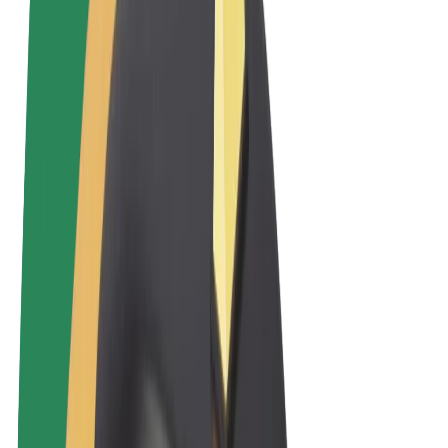
Sąlygos
Privatumas
Slapukai
© 2026 Bolt Technology OÜ
Paslaugos
Kelionės
Paspirtukai
„Bolt Market“
„Bolt Food“
„Bolt Drive“