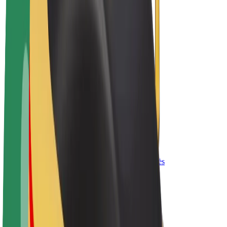
„Bolt for Business“
El. dviračiai
„Bolt Plus“
Užsidirbkite su „Bolt“
Vairuotojai
Vairuotojo pajamos
Kurjeriai
Kurjerio pajamos
„Bolt Food“ restoranai ir parduotuvės
Automobilių nuomos parkai
Franšizės
Apie mus