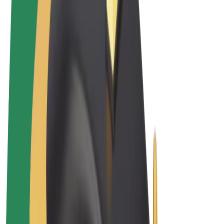
Sąlygos
Privatumas
Slapukai
© 2026 Bolt Technology OÜ
Paslaugos
Kelionės
Paspirtukai
„Bolt Market“
„Bolt Food“
„Bolt Drive“