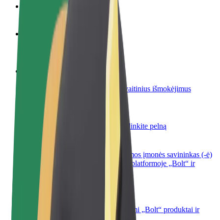
DUK
Tapkite vairuotoju (-a)
Užsidirbkite jums patogiu metu
Tapkite kurjeriu (-e)
Pristatinėkite maistą ir gaukite savaitinius išmokėjimus
Pridėti restoraną ar parduotuvę
Pritraukite daugiau klientų ir padidinkite pelną
Registruotis kaip automobilių nuomos įmonės savininkas (-ė)
Užregistruokite savo automobilius platformoje „Bolt“ ir
padidinkite pajamas
„Bolt for Business“
Atskirų įmonių poreikiams pritaikomi „Bolt“ produktai ir
paslaugos