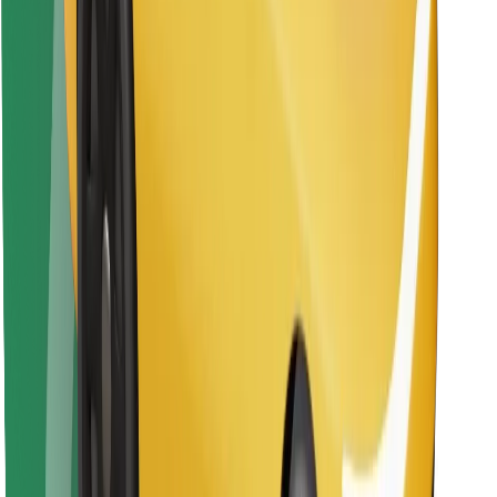
Atsisiųsti programėlę „Bolt“
Raskite savo mėgstamą maistą!
Atsisiųsti programėlę „Bolt Food“