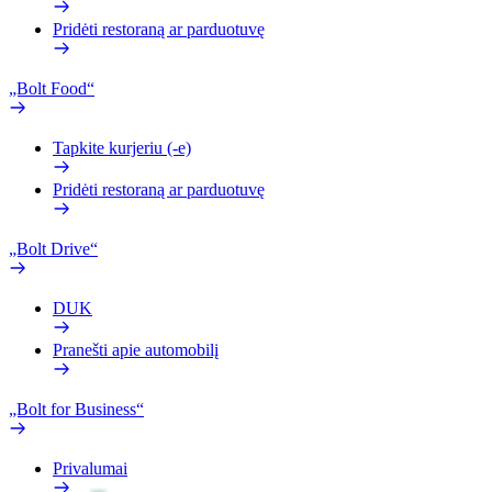
Pridėti restoraną ar parduotuvę
„Bolt Food“
Tapkite kurjeriu (-e)
Pridėti restoraną ar parduotuvę
„Bolt Drive“
DUK
Pranešti apie automobilį
„Bolt for Business“
Privalumai