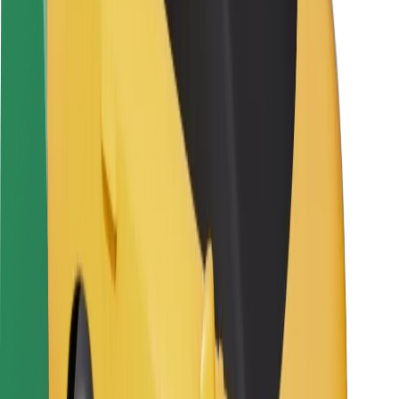
Saugumas
Keleivių saugumas
Vairuotojų saugumas
Paspirtukų saugumas
Saugumo laboratorija
Miestai
Vietovės
Sprendimai miestams
Oro uostai
„Bolt“ įkrovimo stotelės
Pagalba
Keleiviams