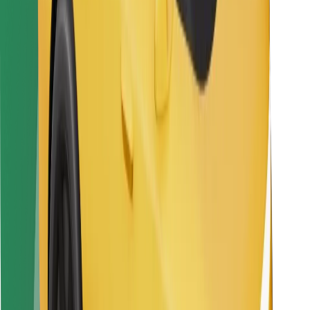
Vairuotojams
Kurjeriams
„Bolt Food“
Automobilių nuomos įmonių savininkams
Restoranams
„Bolt for Business“
Kita
Paslaugų teikėjai
Sąlygos
Slapukai
Saugumas
Automobilis atvyks per kelias minutes!