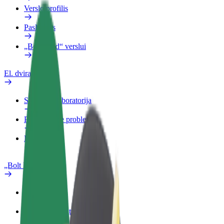
Verslo profilis
Paslaugos
„Bolt Food“ verslui
El. dviračiai
Saugumo laboratorija
Pranešti apie problemą
DUK
„Bolt Plus“
Privalumai
Kaip prisijungti