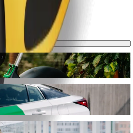
 14,20 € EUR. Kad ir kokia proga bebūtų, rasime jums tinkamiausią