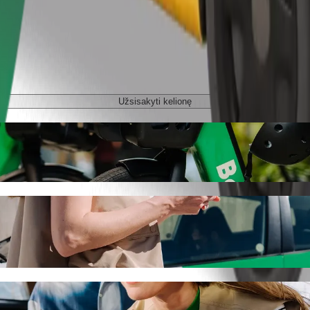
Užsisakyti kelionę
 Trégor keliaukite su „Bolt“
imo paslaugas. Su „Bolt“ kelionė truks apie 11 min. ir kainuos maždaug
iGo STAR BreizhGo į Le Trégor