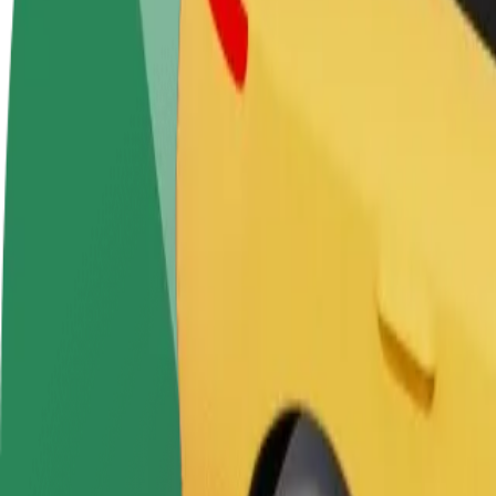
Tapkite vairuotoju (-
Tapkite kurjeriu (-e)
Pridėti
a)
Pristatinėkite maistą ir gaukite
parduo
Užsidirbkite jums
savaitinius išmokėjimus
Pritrau
patogiu metu
padidin
Kaip nuvykti iš Espace KorriGo STAR BreizhGo į Le 
Ieškote patogiausio būdo nukeliauti iš Espace KorriGo STAR BreizhGo 
Iš kur
Espace KorriGo STAR BreizhGo
Į
Le Trégor
Patogumas ir komfortas pasiekiami vos keliais spustelėjimais!
„Bolt“
Patikimos kelionės įprastais vidutinio dydžio automobiliais