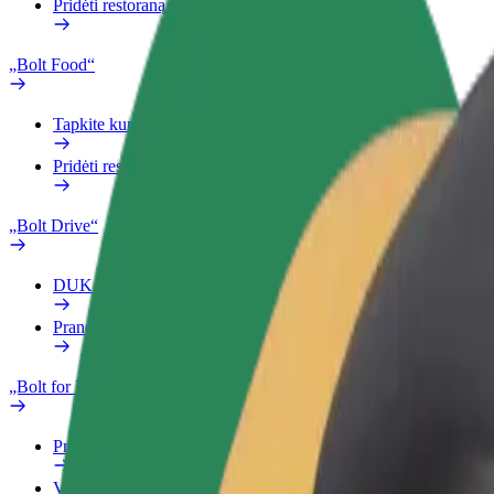
Pridėti restoraną ar parduotuvę
„Bolt Food“
Tapkite kurjeriu (-e)
Pridėti restoraną ar parduotuvę
„Bolt Drive“
DUK
Pranešti apie automobilį
„Bolt for Business“
Privalumai
Verslo profilis