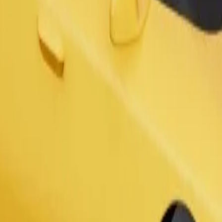
Užsisakyti kelionę