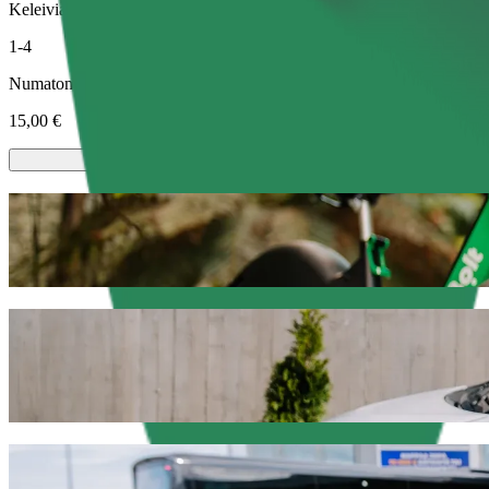
Keleiviai
1-4
Numatoma kaina
15,00 €
Paspirtukai ir el. dviračiai
Mieste keliaukite paspirtuku arba el. dviračiu
Atsisiųsti programėlę „Bolt“
Nuo Espace KorriGo STAR BreizhGo iki Le
Norite pasiekti Le Trégor už geresnę kainą? Rinkitės „Bolt“ pavėžėj
transporto priemonę.
Atsisiųsti programėlę „Bolt“
„Bolt“ paslaugos kelionei iš Espace Korr