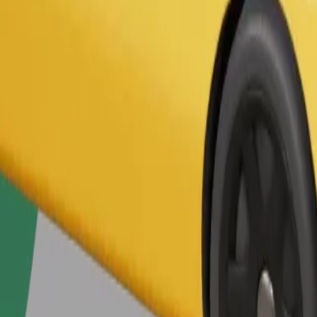
Užsisakyti kelionę