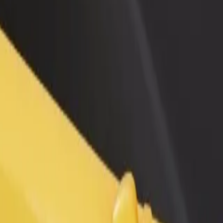
 restoraną ar
Registruotis kaip automobilių nuomos įmonės
tuvę
savininkas (-ė)
kite daugiau klientų ir
Užregistruokite savo automobilius platformoje
kite pelną
„Bolt“ ir padidinkite pajamas
Trégor | „Bolt“
į Le Trégor? Peržiūrėkite mūsų teikiamas paslaugas ir išsirinkite tink
Atsisiųsti programėlę