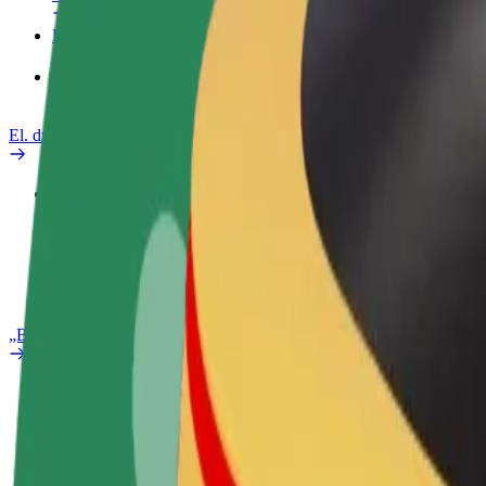
Paslaugos
„Bolt Food“ verslui
El. dviračiai
Saugumo laboratorija
Pranešti apie problemą
DUK
„Bolt Plus“
Privalumai
Kaip prisijungti
DUK