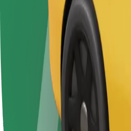
Numatoma kelionės trukmė
11 min.
Numatomas atstumas
4,6 km
Keleiviai
1-4
Numatoma kaina
14,20 €
Pirmenybė
Standartinės „Bolt“ kelionės su greitesniu paėmimu
Numatoma kelionės trukmė
11 min.