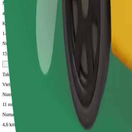
Numatomas atstumas
4,6 km
Keleiviai
1-4
Numatoma kaina
15,60 €
Taksi
Vietinis taksi
Numatoma kelionės trukmė
11 min.
Numatomas atstumas
4,6 km