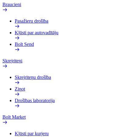
Braucieni
Pasažieru drošība
Kļūsti par autovadītāju
Bolt Send
Skrejriteņi
Skrejriteņu drošība
Ziņot
Drošības laboratorija
Bolt Market
Kļūsti par kurjeru