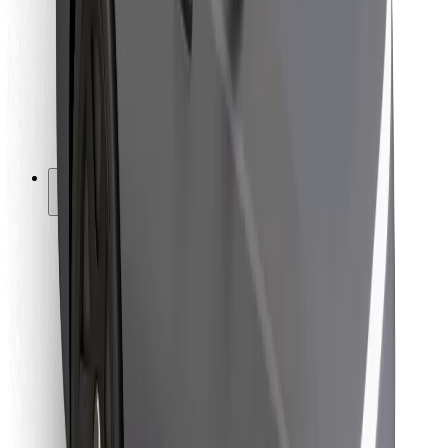
Kurjeriem
Bolt Food
Autoparku īpašniekiem
Restorāniem
Bolt for Business
Cits
Piegādātāji
Noteikumi un nosacījumi
Sīkdatnes
Drošība
Saņem braucienu minūšu laikā!
Lejupielādē Bolt lietotni