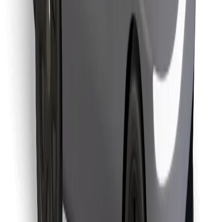
Atrodi savas mīļākās maltītes!
Lejupielādē Bolt Food lietotni