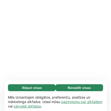
Atļaut visas
Noraidīt visas
Nepieciešamās (65)
Nepieciešamās sīkdatnes palīdz mūsu vietnei
Uzzināt vairāk
Mēs izmantojam obligātos, preferenču, analīzes un
nodrošināt pamata funkcijas, piemēram,
mārketinga sīkfailus. Izlasi mūsu
paziņojumu par sīkfailiem
vai
pārvaldi sīkfailus
.
dažādu lapu pārskatīšanu. Bez šīm sīkdatnēm
Izvēles (17)