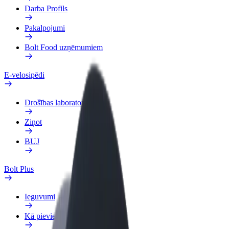
Darba Profils
Pakalpojumi
Bolt Food uzņēmumiem
E-velosipēdi
Drošības laboratorija
Ziņot
BUJ
Bolt Plus
Ieguvumi
Kā pievienoties