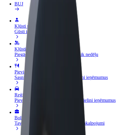
BUJ
Kļūsti par autovadītāju
Gūsti ieņēmumus, kā vēlies
Kļūsti par kurjeru
Piegādā ēdienu un saņem izmaksu ik nedēļu
Pievieno restorānu vai veikalu
Sasniedz vairāk klientu un paaugstini ieņēmumus
Reģistrējies kā autoparka īpašnieks
Pievieno savu autoparku Bolt un palielini ieņēmumus
Bolt for Business
Tavam uzņēmumam pielāgoti Bolt pakalpojumi