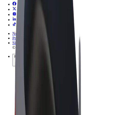
Noteikumi un nosacījumi
Privātuma politika
Sīkdatnes
© 2026 Bolt Technology OÜ
Pakalpojumi
Braucieni
Skrejriteņi
Bolt Market
Bolt Food
Bolt Drive
Bolt for Business