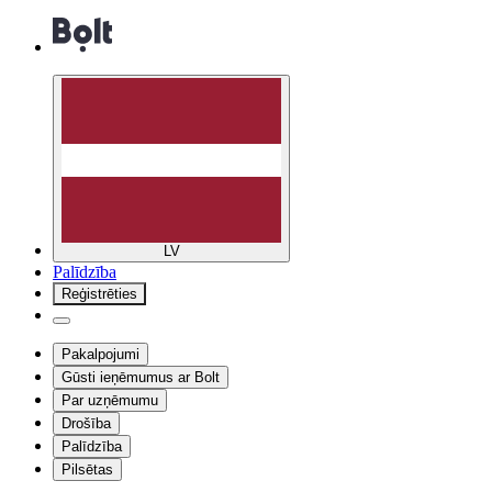
LV
Palīdzība
Reģistrēties
Pakalpojumi
Gūsti ieņēmumus ar Bolt
Par uzņēmumu
Drošība
Palīdzība
Pilsētas