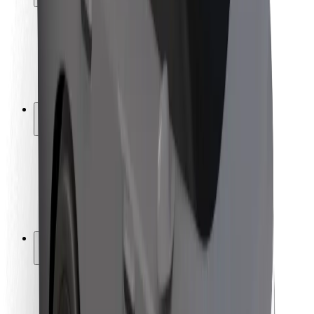
Pasažieru drošība
Autovadītāju drošība
Skrejriteņu drošība
Drošības laboratorija
Pilsētas
Pilsētas
Risinājumi pilsētām
Lidostas
Bolt uzlādes statīvi
Palīdzība
Pasažieriem
Autovadītājiem