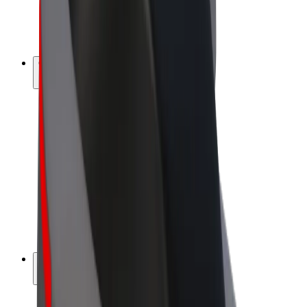
E-velosipēdi
Bolt Plus
Gūsti ieņēmumus ar Bolt
Autovadītāji
Autovadītāja ieņēmumi
Kurjeri
Kurjerpartnera ieņēmumi
Bolt Food tirgotāji
Reģistrē autoparku
Franšīzes
Par uzņēmumu
Karjera