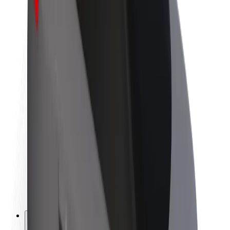
Par Bolt
Bolt ilgtspējība
Project Zero
Blogs
Ziņu telpa
Zīmola vadlīnijas
Misija
Attiecības ar investoriem
Vadība
Zīmols
Mediji
Pilsētvides fonds
Drošība