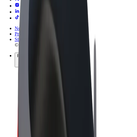
Noteikumi un nosacījumi
Privātuma politika
Sīkdatnes
© 2026 Bolt Technology OÜ
Pakalpojumi
Braucieni
Skrejriteņi
Bolt Market
Bolt Food
Bolt Drive
Bolt for Business
E-velosipēdi