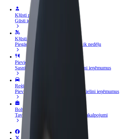
Kļūsti par autovadītāju
Gūsti ieņēmumus, kā vēlies
Kļūsti par kurjeru
Piegādā ēdienu un saņem izmaksu ik nedēļu
Pievieno restorānu vai veikalu
Sasniedz vairāk klientu un paaugstini ieņēmumus
Reģistrējies kā autoparka īpašnieks
Pievieno savu autoparku Bolt un palielini ieņēmumus
Bolt for Business
Tavam uzņēmumam pielāgoti Bolt pakalpojumi