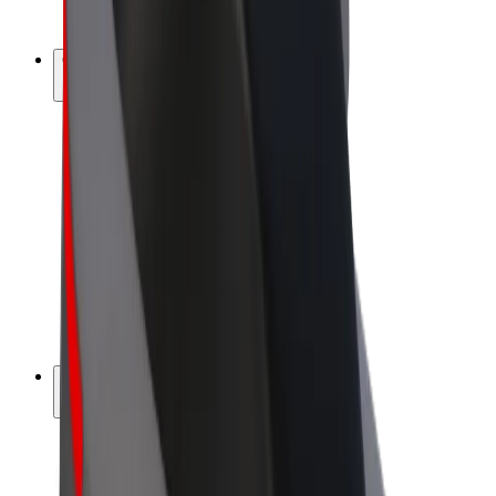
Bolt Plus
Gūsti ieņēmumus ar Bolt
Autovadītāji
Autovadītāja ieņēmumi
Kurjeri
Kurjerpartnera ieņēmumi
Bolt Food tirgotāji
Reģistrē autoparku
Franšīzes
Par uzņēmumu
Karjera
Par Bolt