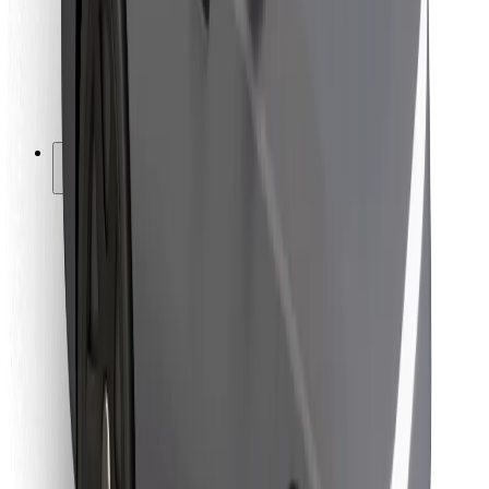
Bolt Food
Autoparku īpašniekiem
Restorāniem
Bolt for Business
Cits
Piegādātāji
Noteikumi un nosacījumi
Sīkdatnes
Drošība
Saņem braucienu minūšu laikā!
Lejupielādē Bolt lietotni
Atrodi savas mīļākās maltītes!