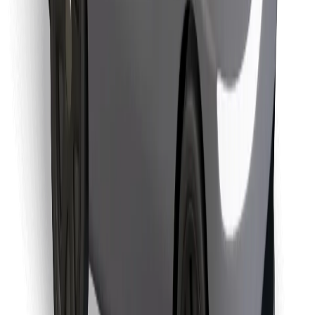
Lejupielādē Bolt Food lietotni