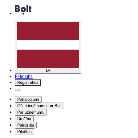
LV
Palīdzība
Reģistrēties
Pakalpojumi
Gūsti ieņēmumus ar Bolt
Par uzņēmumu
Drošība
Palīdzība
Pilsētas