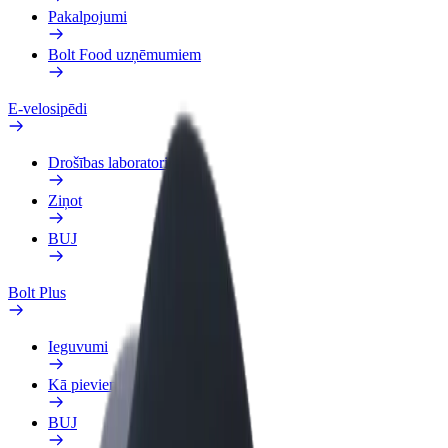
Pakalpojumi
Bolt Food uzņēmumiem
E-velosipēdi
Drošības laboratorija
Ziņot
BUJ
Bolt Plus
Ieguvumi
Kā pievienoties
BUJ