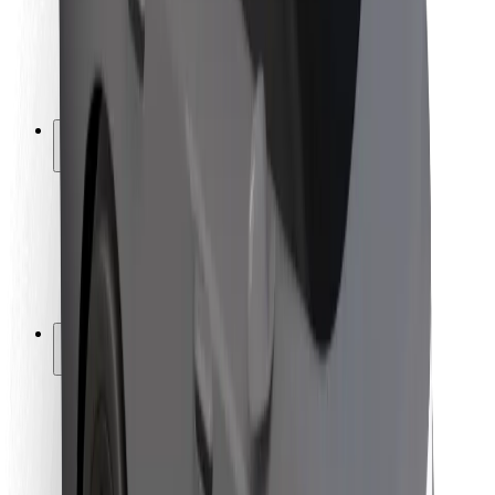
Autovadītāju drošība
Skrejriteņu drošība
Drošības laboratorija
Pilsētas
Pilsētas
Risinājumi pilsētām
Lidostas
Bolt uzlādes statīvi
Palīdzība
Pasažieriem
Autovadītājiem
Kurjeriem