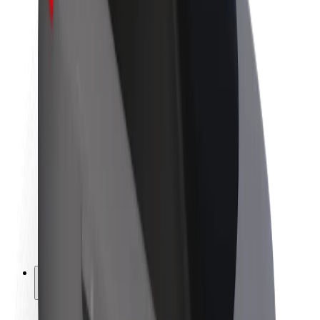
Bolt ilgtspējība
Project Zero
Blogs
Ziņu telpa
Zīmola vadlīnijas
Misija
Attiecības ar investoriem
Vadība
Zīmols
Mediji
Pilsētvides fonds
Drošība
Pasažieru drošība