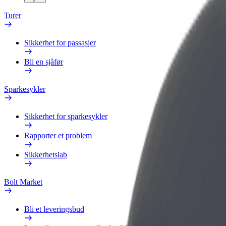
Turer
Sikkerhet for passasjer
Bli en sjåfør
Sparkesykler
Sikkerhet for sparkesykler
Rapporter et problem
Sikkerhetslab
Bolt Market
Bli et leveringsbud