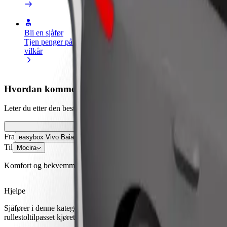
Bli en sjåfør
Bli et leveringsbud
Legg til en r
Tjen penger på egne
Lever mat og få betalt
Nå ut til fle
vilkår
ukentlig
inntjeningen
Hvordan komme seg fra easybox Vivo Baia Mare til 
Leter du etter den beste måten å reise fra easybox Vivo Baia Mare til 
Fra
easybox Vivo Baia Mare
Til
Mocira
Komfort og bekvemmelighet er bare noen trykk unna!
Hjelpe
Sjåfører i denne kategorien kan hjelpe eldre og personer med funksjons
rullestoltilpasset kjøretøy-tjeneste).