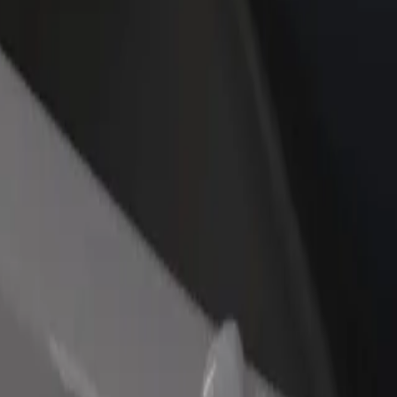
estaurant eller butikk
Registrer deg som flåteeier
Bolt for Busi
re kunder og øk
Legg til flåten din i Bolt og øk
Bolt-produkte
inntekten
virksomheten
Mocira
Mocira? Utforsk tjenestene våre og finn den perfekte turen.
Last ned appen
nedsettelser. Hvis du har spesielle ønsker, gi sjåføren beskjed før hen