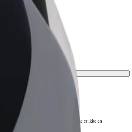
ness
r og tjenester oppskalert for
 din
ting. Rullestoler må være sammenfoldet (dette er ikke en