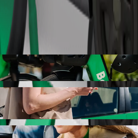
Bestill tur
ra med Bolt samkjøring
te prisen for å reise til Mocira. Ved å bruke Bolt tar denne turen ca. 1
 Baia Mare til Mocira