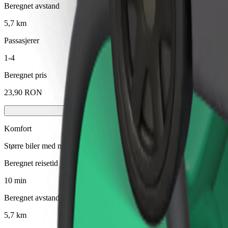
Beregnet avstand
5,7 km
Passasjerer
1-4
Beregnet pris
23,90 RON
Komfort
Større biler med mer ben- og oppbevaringsplass
Beregnet reisetid
10 min
Beregnet avstand
5,7 km