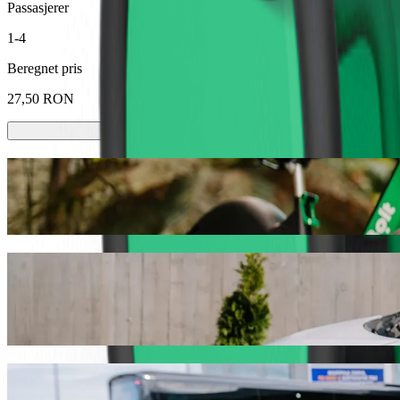
Passasjerer
1-4
Beregnet pris
27,50 RON
Sparkesykler eller el-sykler
Kom deg rundt i Baia Mare med sparkesykler eller el-sykler
Last ned Bolt-appen
Reis fra easybox Vivo Baia Mare til Moci
Vi anbefaler at du velger Bolt samkjøring hvis du leter etter den bes
det perfekte kjøretøyet til deg.
Last ned Bolt-appen
Bolt-tjenester for å reise fra easybox Vivo