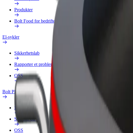
Produkter
Bolt Food for bedrifter
El-sykler
Sikkerhetslab
Rapporter et problem
OSS
Bolt Pluss
Fordeler
Slik blir du med
OSS