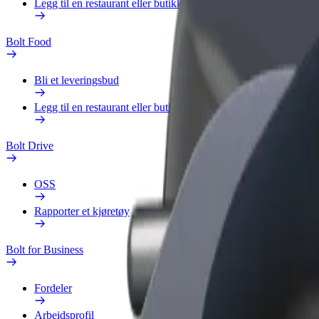
Legg til en restaurant eller butikk
Bolt Food
Bli et leveringsbud
Legg til en restaurant eller butikk
Bolt Drive
OSS
Rapporter et kjøretøy
Bolt for Business
Fordeler
Arbeidsprofil