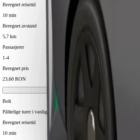
Beregnet reisetid
10 min
Beregnet avstand
5,7 km
Passasjerer
1-4
Beregnet pris
23,60 RON
Bolt
Pålitelige turer i vanlige, mellomstore biler.
Beregnet reisetid
10 min