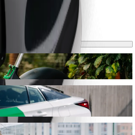
0 min og koster omtrent 23,60 RON RON. Uansett hva som skjer finner vi