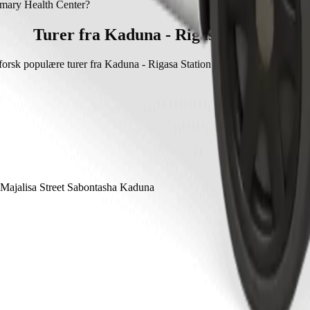
 Primary Health Center med Bolt.
imary Health Center?
h Center med Bolt er omtrent 3 911,70 NGN NGN.
Turer fra Kaduna - Rigasa Station
forsk populære turer fra Kaduna - Rigasa Station til andre steder i Kadu
Majalisa Street Sabontasha Kaduna