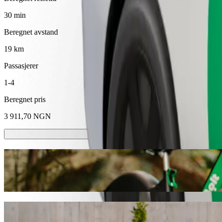
30 min
Beregnet avstand
19 km
Passasjerer
1-4
Beregnet pris
3 911,70 NGN
Sparkesykler eller el-sykler
Kom deg rundt i Kaduna med sparkesykler eller el-sykler
Last ned Bolt-appen
Reis fra Kaduna - Rigasa Station til Bab