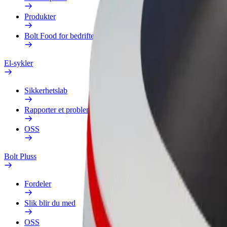
Produkter
Bolt Food for bedrifter
El-sykler
Sikkerhetslab
Rapporter et problem
OSS
Bolt Pluss
Fordeler
Slik blir du med
OSS