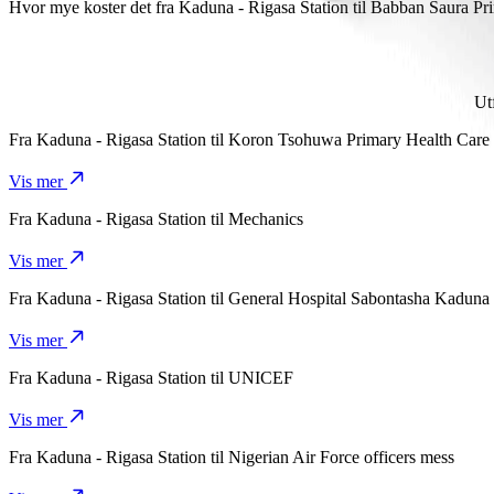
Det tar omtrent 30 min fra Kaduna - Rigasa Station til Babban Saura
Hvor mye koster det fra Kaduna - Rigasa Station til Babban Saura Pr
Prisen fra Kaduna - Rigasa Station til Babban Saura Primary Healt
Ut
Fra
Kaduna - Rigasa Station
til
Koron Tsohuwa Primary Health Care
Vis mer
Fra
Kaduna - Rigasa Station
til
Mechanics
Vis mer
Fra
Kaduna - Rigasa Station
til
General Hospital Sabontasha Kaduna 
Vis mer
Fra
Kaduna - Rigasa Station
til
UNICEF
Vis mer
Fra
Kaduna - Rigasa Station
til
Nigerian Air Force officers mess