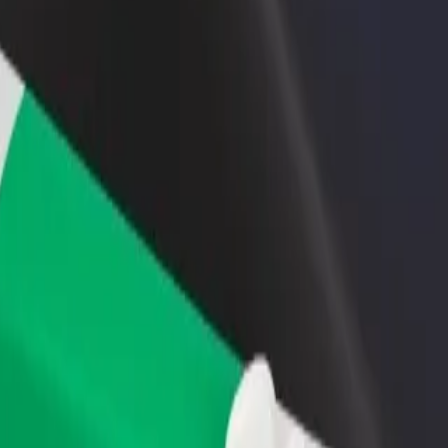
estaurant eller butikk
Registrer deg som flåteeier
Bolt for Busi
re kunder og øk
Legg til flåten din i Bolt og øk
Bolt-produkte
inntekten
virksomheten
 Babban Saura Primary Health Center
l Babban Saura Primary Health Center? Utforsk tjenestene våre og finn de
Last ned appen