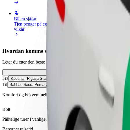
Bli en sjåfør
Bli et leveringsbud
Legg til en r
Tjen penger på egne
Lever mat og få betalt
Nå ut til fle
vilkår
ukentlig
inntjeningen
Hvordan komme seg fra Kaduna - Rigasa Station til
Leter du etter den beste måten å reise fra Kaduna - Rigasa Station ti
Fra
Kaduna - Rigasa Station
Til
Babban Saura Primary Health Center
Komfort og bekvemmelighet er bare noen trykk unna!
Bolt
Pålitelige turer i vanlige, mellomstore biler.
Beregnet reisetid