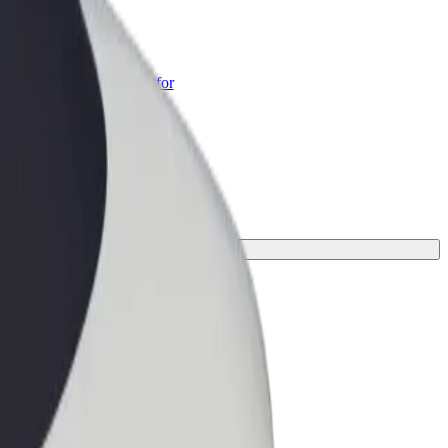
ness
r og tjenester oppskalert for
 din
n perfekte turen.