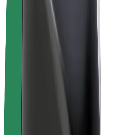
El-sykler
Bolt Pluss
Tjen med Bolt
Sjåfører
Sjåførinntekter
Leveringsbud
Inntekter for leveringsbud
Bolt Food-partnere
Flåter
Franchiser
Bedrift
Karrierer