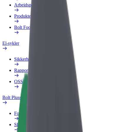
Arbeidsprofil
Produkter
Bolt Food for bedrifter
El-sykler
Sikkerhetslab
Rapporter et problem
OSS
Bolt Pluss
Fordeler
Slik blir du med