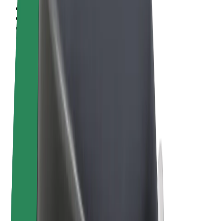
Vilkår og betingelser
Personvern
Informasjonskapsler
© 2026 Bolt Technology OÜ
Produkter
Turer
Sparkesykler
Bolt Market
Bolt Food
Bolt Drive
Bolt for Business