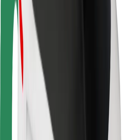
For leveringsbud
Bolt Food
For flåteeiere
For restauranter
Bolt for Business
Annet
Leverandører
Vilkår og betingelser
Informasjonskapsler
Sikkerhet
Få en tur på minutter!
Last ned Bolt-appen