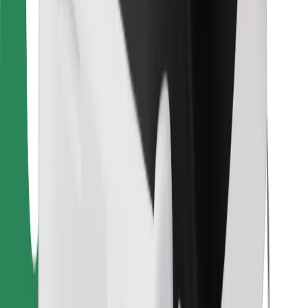
Finn yndlingsmaten din!
Last ned Bolt Food-appen