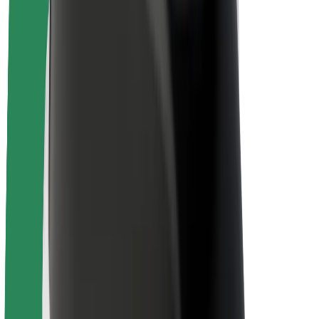
Om Bolt
Bærekraft hos Bolt
Prosjekt Zero
Blogg
Nyhetsrom
Retningslinjer for varemerke
Oppdrag
Investorrelasjoner
Ledelse
Merkevare
Media
Urban Fund
Sikkerhet