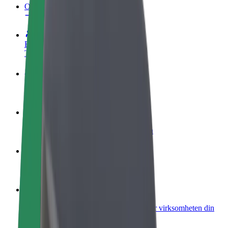
OSS
Bli en sjåfør
Tjen penger på egne vilkår
Bli et leveringsbud
Lever mat og få betalt ukentlig
Legg til en restaurant eller butikk
Nå ut til flere kunder og øk inntjeningen
Registrer deg som flåteeier
Legg til flåten din i Bolt og øk inntekten
Bolt for Business
Bolt-produkter og tjenester oppskalert for virksomheten din