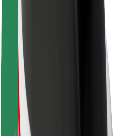
Sikkerhet for passasjer
Sjåførsikkerhet
Sikkerhet for sparkesykler
Sikkerhetslab
Byer
Steder
Byløsninger
Flyplasser
Bolt-ladestasjoner
Brukerstøtte
For passasjerer
For sjåfører