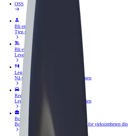
OSS
Bli en sjåfør
Tjen penger på egne vilkår
Bli et leveringsbud
Lever mat og få betalt ukentlig
Legg til en restaurant eller butikk
Nå ut til flere kunder og øk inntjeningen
Registrer deg som flåteeier
Legg til flåten din i Bolt og øk inntekten
Bolt for Business
Bolt-produkter og tjenester oppskalert for virksomheten din