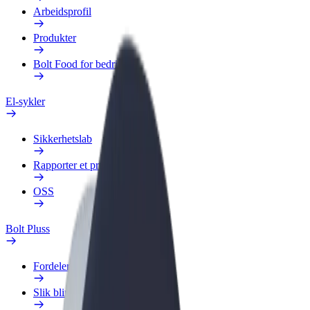
Arbeidsprofil
Produkter
Bolt Food for bedrifter
El-sykler
Sikkerhetslab
Rapporter et problem
OSS
Bolt Pluss
Fordeler
Slik blir du med