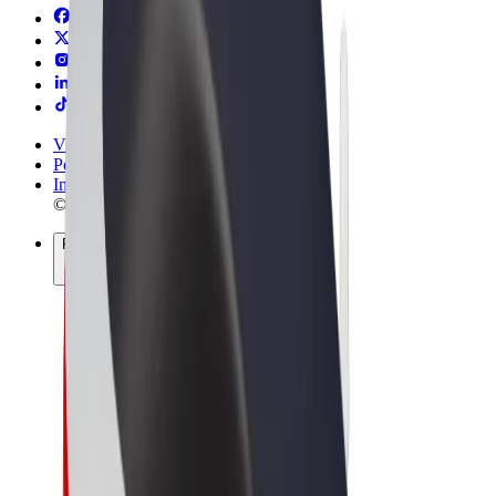
Vilkår og betingelser
Personvern
Informasjonskapsler
© 2026 Bolt Technology OÜ
Produkter
Turer
Sparkesykler
Bolt Market
Bolt Food
Bolt Drive
Bolt for Business