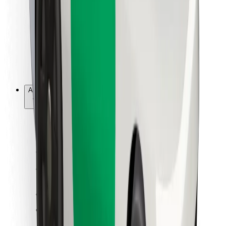
For leveringsbud
Bolt Food
For flåteeiere
For restauranter
Bolt for Business
Annet
Leverandører
Vilkår og betingelser
Informasjonskapsler
Sikkerhet
Få en tur på minutter!
Last ned Bolt-appen