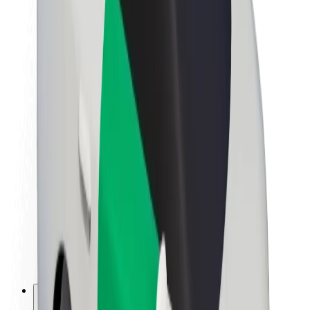
Om Bolt
Bærekraft hos Bolt
Prosjekt Zero
Blogg
Nyhetsrom
Retningslinjer for varemerke
Oppdrag
Investorrelasjoner
Ledelse
Merkevare
Media
Urban Fund
Sikkerhet