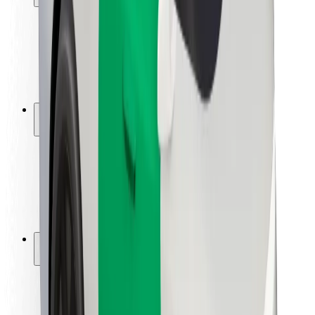
Sikkerhet for passasjer
Sjåførsikkerhet
Sikkerhet for sparkesykler
Sikkerhetslab
Byer
Steder
Byløsninger
Flyplasser
Bolt-ladestasjoner
Brukerstøtte
For passasjerer
For sjåfører