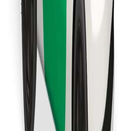
Finn yndlingsmaten din!
Last ned Bolt Food-appen