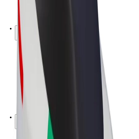
El-sykler
Bolt Pluss
Tjen med Bolt
Sjåfører
Sjåførinntekter
Leveringsbud
Inntekter for leveringsbud
Bolt Food-partnere
Flåter
Franchiser
Bedrift
Karrierer