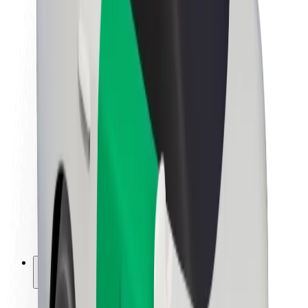
Bærekraft hos Bolt
Prosjekt Zero
Blogg
Nyhetsrom
Retningslinjer for varemerke
Oppdrag
Investorrelasjoner
Ledelse
Merkevare
Media
Urban Fund
Sikkerhet
Sikkerhet for passasjer