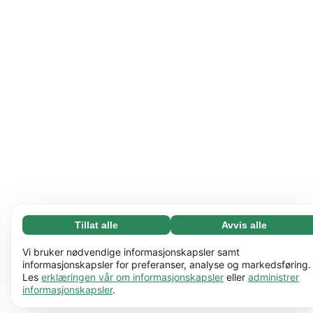
Tillat alle
Avvis alle
Nødvending (65)
Nødvendige informasjonskapsler bidrar til å gjøre
Les mer
Vi bruker nødvendige informasjonskapsler samt
nettstedet vårt nyttig ved å aktivere grunnleggende
informasjonskapsler for preferanser, analyse og markedsføring.
Les
erklæringen vår om informasjonskapsler
eller
administrer
funksjoner, for eksempel sidenavigering. Nettstedet
Preferanser (17)
informasjonskapsler
.
kan ikke fungere ordentlig uten disse
Preferanseinformasjonskapsler gjør at nettstedet vårt
Les mer
informasjonskapslene.
Lær mer