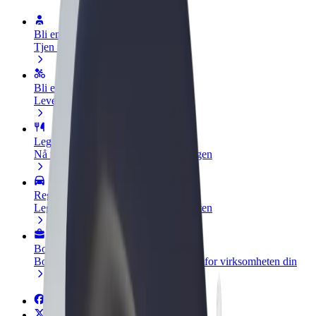
Bli en sjåfør
Tjen penger på egne vilkår
Bli et leveringsbud
Lever mat og få betalt ukentlig
Legg til en restaurant eller butikk
Nå ut til flere kunder og øk inntjeningen
Registrer deg som flåteeier
Legg til flåten din i Bolt og øk inntekten
Bolt for Business
Bolt-produkter og tjenester oppskalert for virksomheten din