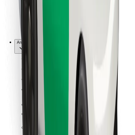
Bolt Food
For flåteeiere
For restauranter
Bolt for Business
Annet
Leverandører
Vilkår og betingelser
Informasjonskapsler
Sikkerhet
Få en tur på minutter!
Last ned Bolt-appen
Finn yndlingsmaten din!