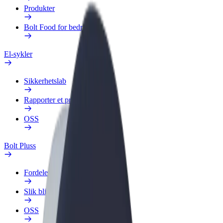
Produkter
Bolt Food for bedrifter
El-sykler
Sikkerhetslab
Rapporter et problem
OSS
Bolt Pluss
Fordeler
Slik blir du med
OSS