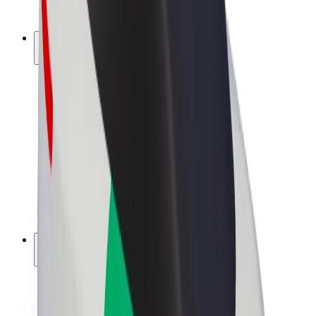
Bolt Pluss
Tjen med Bolt
Sjåfører
Sjåførinntekter
Leveringsbud
Inntekter for leveringsbud
Bolt Food-partnere
Flåter
Franchiser
Bedrift
Karrierer
Om Bolt