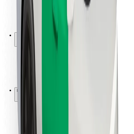
Sjåførsikkerhet
Sikkerhet for sparkesykler
Sikkerhetslab
Byer
Steder
Byløsninger
Flyplasser
Bolt-ladestasjoner
Brukerstøtte
For passasjerer
For sjåfører
For leveringsbud