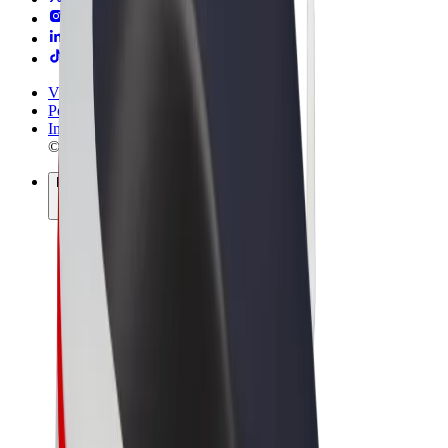
Vilkår og betingelser
Personvern
Informasjonskapsler
© 2026 Bolt Technology OÜ
Produkter
Turer
Sparkesykler
Bolt Market
Bolt Food
Bolt Drive
Bolt for Business
El-sykler