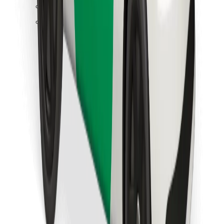
Finn yndlingsmaten din!
Last ned Bolt Food-appen