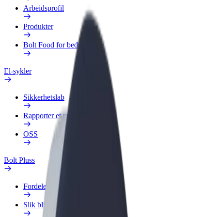
Arbeidsprofil
Produkter
Bolt Food for bedrifter
El-sykler
Sikkerhetslab
Rapporter et problem
OSS
Bolt Pluss
Fordeler
Slik blir du med