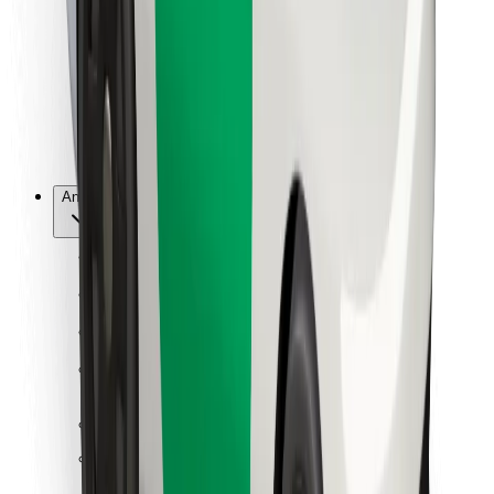
For leveringsbud
Bolt Food
For flåteeiere
For restauranter
Bolt for Business
Annet
Leverandører
Vilkår og betingelser
Informasjonskapsler
Sikkerhet
Få en tur på minutter!
Last ned Bolt-appen