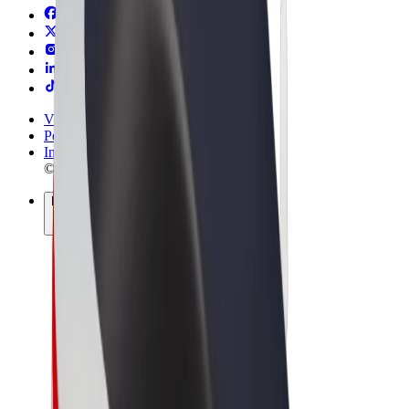
Vilkår og betingelser
Personvern
Informasjonskapsler
© 2026 Bolt Technology OÜ
Produkter
Turer
Sparkesykler
Bolt Market
Bolt Food
Bolt Drive
Bolt for Business