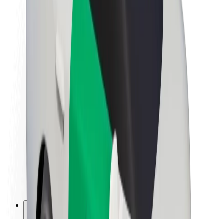
Om Bolt
Bærekraft hos Bolt
Prosjekt Zero
Blogg
Nyhetsrom
Retningslinjer for varemerke
Oppdrag
Investorrelasjoner
Ledelse
Merkevare
Media
Urban Fund
Sikkerhet