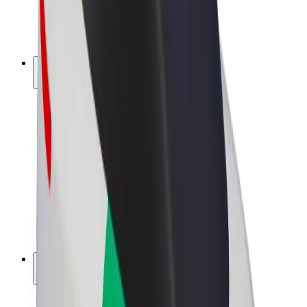
El-sykler
Bolt Pluss
Tjen med Bolt
Sjåfører
Sjåførinntekter
Leveringsbud
Inntekter for leveringsbud
Bolt Food-partnere
Flåter
Franchiser
Bedrift
Karrierer