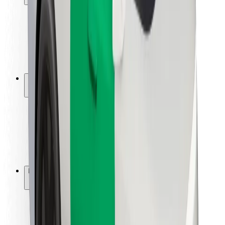
Sikkerhet for passasjer
Sjåførsikkerhet
Sikkerhet for sparkesykler
Sikkerhetslab
Byer
Steder
Byløsninger
Flyplasser
Bolt-ladestasjoner
Brukerstøtte
For passasjerer
For sjåfører