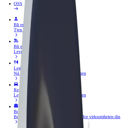
OSS
Bli en sjåfør
Tjen penger på egne vilkår
Bli et leveringsbud
Lever mat og få betalt ukentlig
Legg til en restaurant eller butikk
Nå ut til flere kunder og øk inntjeningen
Registrer deg som flåteeier
Legg til flåten din i Bolt og øk inntekten
Bolt for Business
Bolt-produkter og tjenester oppskalert for virksomheten din