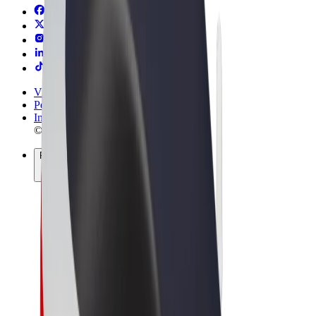
Vilkår og betingelser
Personvern
Informasjonskapsler
© 2026 Bolt Technology OÜ
Produkter
Turer
Sparkesykler
Bolt Market
Bolt Food
Bolt Drive
Bolt for Business