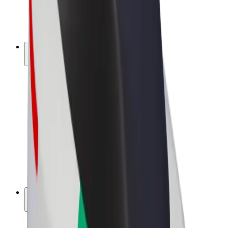
El-sykler
Bolt Pluss
Tjen med Bolt
Sjåfører
Sjåførinntekter
Leveringsbud
Inntekter for leveringsbud
Bolt Food-partnere
Flåter
Franchiser
Bedrift
Karrierer