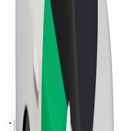
Om Bolt
Bærekraft hos Bolt
Prosjekt Zero
Blogg
Nyhetsrom
Retningslinjer for varemerke
Oppdrag
Investorrelasjoner
Ledelse
Merkevare
Media
Urban Fund
Sikkerhet