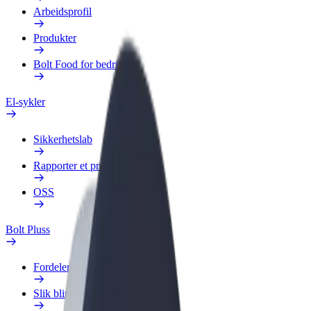
Arbeidsprofil
Produkter
Bolt Food for bedrifter
El-sykler
Sikkerhetslab
Rapporter et problem
OSS
Bolt Pluss
Fordeler
Slik blir du med