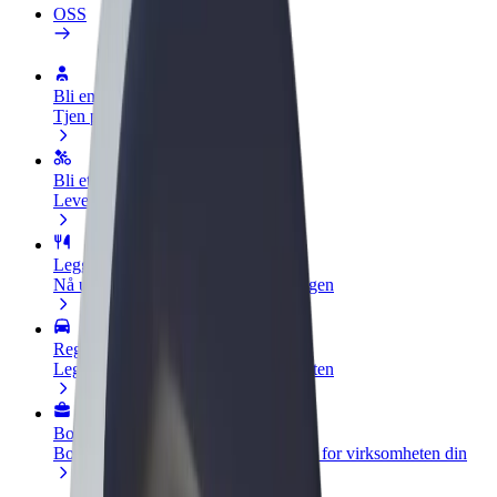
OSS
Bli en sjåfør
Tjen penger på egne vilkår
Bli et leveringsbud
Lever mat og få betalt ukentlig
Legg til en restaurant eller butikk
Nå ut til flere kunder og øk inntjeningen
Registrer deg som flåteeier
Legg til flåten din i Bolt og øk inntekten
Bolt for Business
Bolt-produkter og tjenester oppskalert for virksomheten din