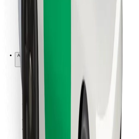
For leveringsbud
Bolt Food
For flåteeiere
For restauranter
Bolt for Business
Annet
Leverandører
Vilkår og betingelser
Informasjonskapsler
Sikkerhet
Få en tur på minutter!
Last ned Bolt-appen