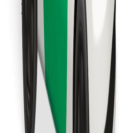
Finn yndlingsmaten din!
Last ned Bolt Food-appen