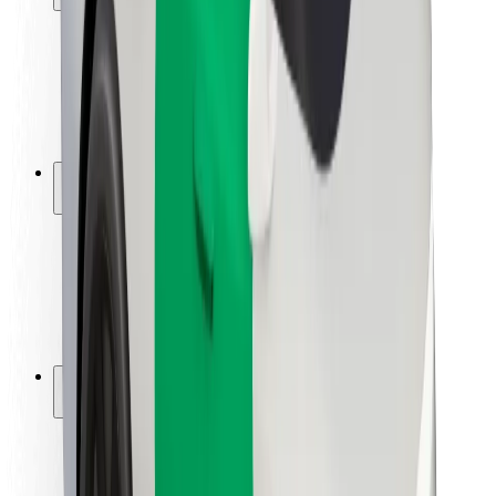
Sikkerhet for passasjer
Sjåførsikkerhet
Sikkerhet for sparkesykler
Sikkerhetslab
Byer
Steder
Byløsninger
Flyplasser
Bolt-ladestasjoner
Brukerstøtte
For passasjerer
For sjåfører