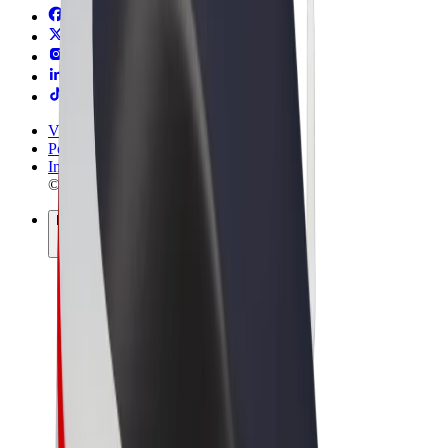
Vilkår og betingelser
Personvern
Informasjonskapsler
© 2026 Bolt Technology OÜ
Produkter
Turer
Sparkesykler
Bolt Market
Bolt Food
Bolt Drive
Bolt for Business