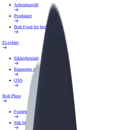
Arbeidsprofil
Produkter
Bolt Food for bedrifter
El-sykler
Sikkerhetslab
Rapporter et problem
OSS
Bolt Pluss
Fordeler
Slik blir du med