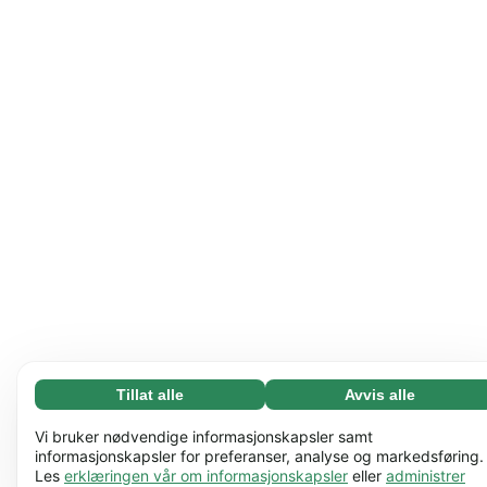
Tillat alle
Avvis alle
Nødvending (65)
Nødvendige informasjonskapsler bidrar til å gjøre
Les mer
Vi bruker nødvendige informasjonskapsler samt
nettstedet vårt nyttig ved å aktivere grunnleggende
informasjonskapsler for preferanser, analyse og markedsføring.
Les
erklæringen vår om informasjonskapsler
eller
administrer
funksjoner, for eksempel sidenavigering. Nettstedet