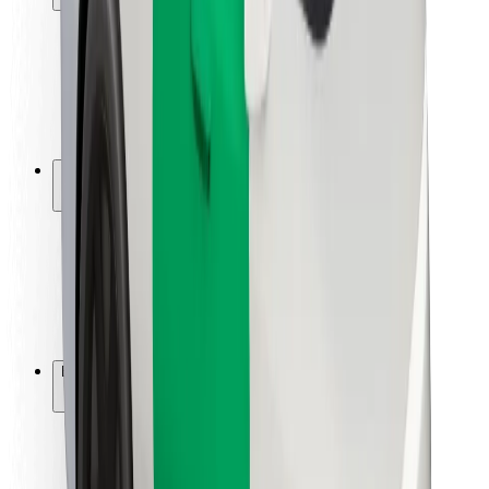
Sikkerhet for passasjer
Sjåførsikkerhet
Sikkerhet for sparkesykler
Sikkerhetslab
Byer
Steder
Byløsninger
Flyplasser
Bolt-ladestasjoner
Brukerstøtte
For passasjerer
For sjåfører