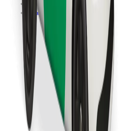
Finn yndlingsmaten din!
Last ned Bolt Food-appen