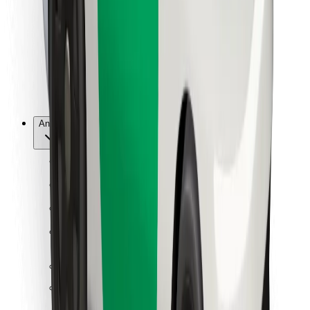
For leveringsbud
Bolt Food
For flåteeiere
For restauranter
Bolt for Business
Annet
Leverandører
Vilkår og betingelser
Informasjonskapsler
Sikkerhet
Få en tur på minutter!
Last ned Bolt-appen