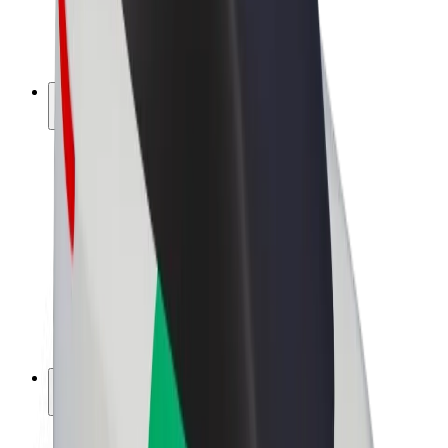
El-sykler
Bolt Pluss
Tjen med Bolt
Sjåfører
Sjåførinntekter
Leveringsbud
Inntekter for leveringsbud
Bolt Food-partnere
Flåter
Franchiser
Bedrift
Karrierer