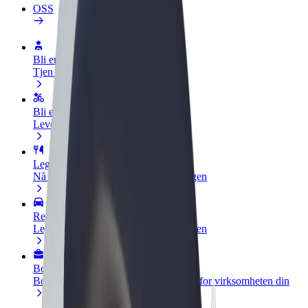
OSS
Bli en sjåfør
Tjen penger på egne vilkår
Bli et leveringsbud
Lever mat og få betalt ukentlig
Legg til en restaurant eller butikk
Nå ut til flere kunder og øk inntjeningen
Registrer deg som flåteeier
Legg til flåten din i Bolt og øk inntekten
Bolt for Business
Bolt-produkter og tjenester oppskalert for virksomheten din