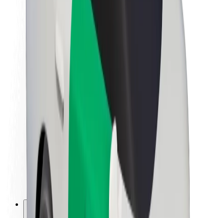
Om Bolt
Bærekraft hos Bolt
Prosjekt Zero
Blogg
Nyhetsrom
Retningslinjer for varemerke
Oppdrag
Investorrelasjoner
Ledelse
Merkevare
Media
Urban Fund
Sikkerhet