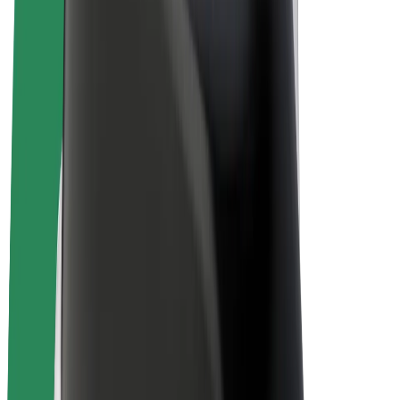
El-sykler
Bolt Pluss
Tjen med Bolt
Sjåfører
Sjåførinntekter
Leveringsbud
Inntekter for leveringsbud
Bolt Food-partnere
Flåter
Franchiser
Bedrift
Karrierer