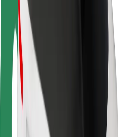
Sikkerhet for passasjer
Sjåførsikkerhet
Sikkerhet for sparkesykler
Sikkerhetslab
Byer
Steder
Byløsninger
Flyplasser
Bolt-ladestasjoner
Brukerstøtte
For passasjerer
For sjåfører