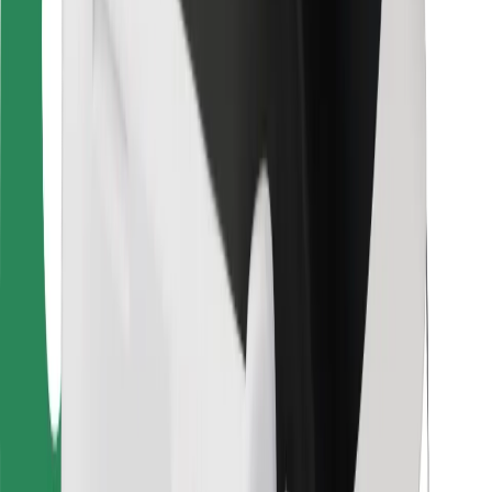
For leveringsbud
Bolt Food
For flåteeiere
For restauranter
Bolt for Business
Annet
Leverandører
Vilkår og betingelser
Informasjonskapsler
Sikkerhet
Få en tur på minutter!
Last ned Bolt-appen