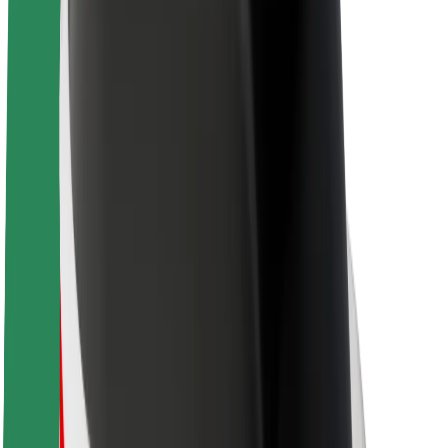
Om Bolt
Bærekraft hos Bolt
Prosjekt Zero
Blogg
Nyhetsrom
Retningslinjer for varemerke
Oppdrag
Investorrelasjoner
Ledelse
Merkevare
Media
Urban Fund
Sikkerhet