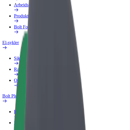
Arbeidsprofil
Produkter
Bolt Food for bedrifter
El-sykler
Sikkerhetslab
Rapporter et problem
OSS
Bolt Pluss
Fordeler
Slik blir du med