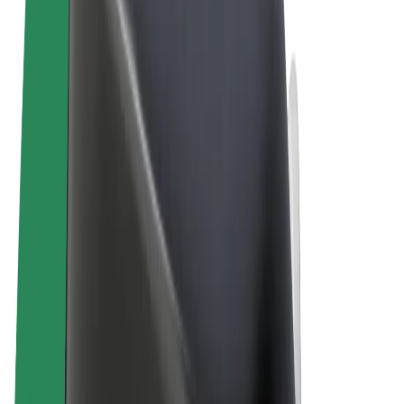
Vilkår og betingelser
Personvern
Informasjonskapsler
© 2026 Bolt Technology OÜ
Produkter
Turer
Sparkesykler
Bolt Market
Bolt Food
Bolt Drive
Bolt for Business