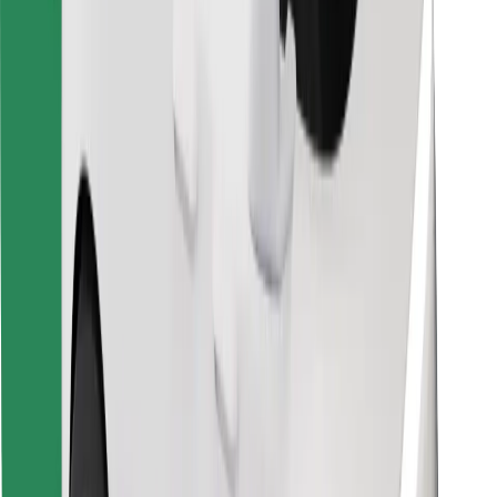
Finn yndlingsmaten din!
Last ned Bolt Food-appen