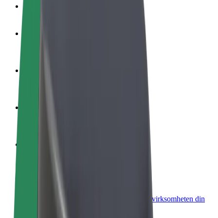
OSS
Bli en sjåfør
Tjen penger på egne vilkår
Bli et leveringsbud
Lever mat og få betalt ukentlig
Legg til en restaurant eller butikk
Nå ut til flere kunder og øk inntjeningen
Registrer deg som flåteeier
Legg til flåten din i Bolt og øk inntekten
Bolt for Business
Bolt-produkter og tjenester oppskalert for virksomheten din