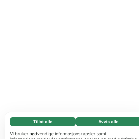
Tillat alle
Avvis alle
Nødvending (65)
Nødvendige informasjonskapsler bidrar til å gjøre
Les mer
Vi bruker nødvendige informasjonskapsler samt
nettstedet vårt nyttig ved å aktivere grunnleggende