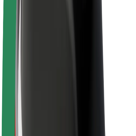
Om Bolt
Bærekraft hos Bolt
Prosjekt Zero
Blogg
Nyhetsrom
Retningslinjer for varemerke
Oppdrag
Investorrelasjoner
Ledelse
Merkevare
Media
Urban Fund
Sikkerhet