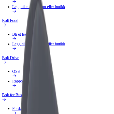
Legg til en restaurant eller butikk
Bolt Food
Bli et leveringsbud
Legg til en restaurant eller butikk
Bolt Drive
OSS
Rapporter et kjøretøy
Bolt for Business
Fordeler