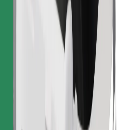
Finn yndlingsmaten din!
Last ned Bolt Food-appen