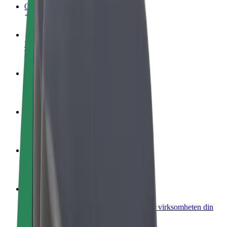
OSS
Bli en sjåfør
Tjen penger på egne vilkår
Bli et leveringsbud
Lever mat og få betalt ukentlig
Legg til en restaurant eller butikk
Nå ut til flere kunder og øk inntjeningen
Registrer deg som flåteeier
Legg til flåten din i Bolt og øk inntekten
Bolt for Business
Bolt-produkter og tjenester oppskalert for virksomheten din