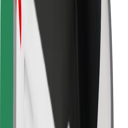
For leveringsbud
Bolt Food
For flåteeiere
For restauranter
Bolt for Business
Annet
Leverandører
Vilkår og betingelser
Informasjonskapsler
Sikkerhet
Få en tur på minutter!
Last ned Bolt-appen