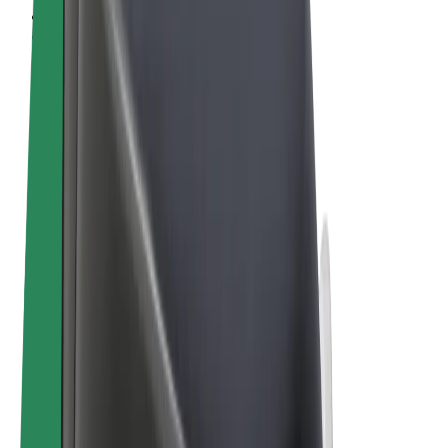
Vilkår og betingelser
Personvern
Informasjonskapsler
© 2026 Bolt Technology OÜ
Produkter
Turer
Sparkesykler
Bolt Market
Bolt Food
Bolt Drive
Bolt for Business