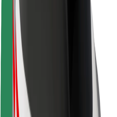
Sikkerhet for passasjer
Sjåførsikkerhet
Sikkerhet for sparkesykler
Sikkerhetslab
Byer
Steder
Byløsninger
Flyplasser
Bolt-ladestasjoner
Brukerstøtte
For passasjerer
For sjåfører