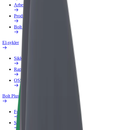
Arbeidsprofil
Produkter
Bolt Food for bedrifter
El-sykler
Sikkerhetslab
Rapporter et problem
OSS
Bolt Pluss
Fordeler
Slik blir du med