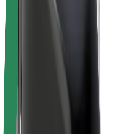
El-sykler
Bolt Pluss
Tjen med Bolt
Sjåfører
Sjåførinntekter
Leveringsbud
Inntekter for leveringsbud
Bolt Food-partnere
Flåter
Franchiser
Bedrift
Karrierer