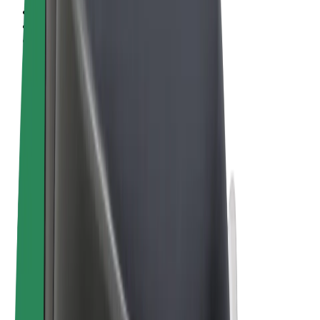
Vilkår og betingelser
Personvern
Informasjonskapsler
© 2026 Bolt Technology OÜ
Produkter
Turer
Sparkesykler
Bolt Market
Bolt Food
Bolt Drive
Bolt for Business