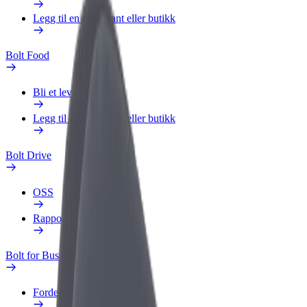
Legg til en restaurant eller butikk
Bolt Food
Bli et leveringsbud
Legg til en restaurant eller butikk
Bolt Drive
OSS
Rapporter et kjøretøy
Bolt for Business
Fordeler