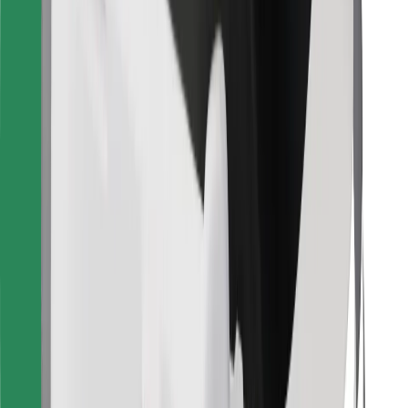
Finn yndlingsmaten din!
Last ned Bolt Food-appen