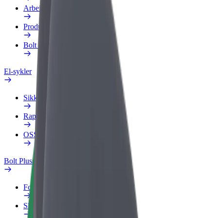
Arbeidsprofil
Produkter
Bolt Food for bedrifter
El-sykler
Sikkerhetslab
Rapporter et problem
OSS
Bolt Pluss
Fordeler
Slik blir du med