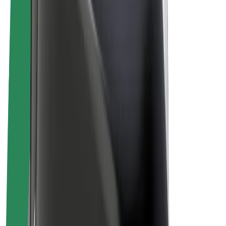
El-sykler
Bolt Pluss
Tjen med Bolt
Sjåfører
Sjåførinntekter
Leveringsbud
Inntekter for leveringsbud
Bolt Food-partnere
Flåter
Franchiser
Bedrift
Karrierer