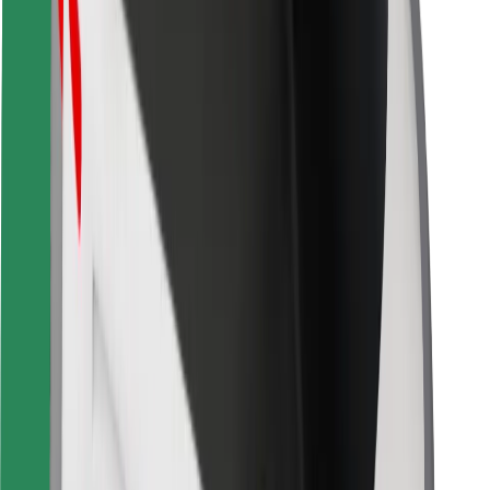
For leveringsbud
Bolt Food
For flåteeiere
For restauranter
Bolt for Business
Annet
Leverandører
Vilkår og betingelser
Informasjonskapsler
Sikkerhet
Få en tur på minutter!
Last ned Bolt-appen