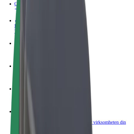
OSS
Bli en sjåfør
Tjen penger på egne vilkår
Bli et leveringsbud
Lever mat og få betalt ukentlig
Legg til en restaurant eller butikk
Nå ut til flere kunder og øk inntjeningen
Registrer deg som flåteeier
Legg til flåten din i Bolt og øk inntekten
Bolt for Business
Bolt-produkter og tjenester oppskalert for virksomheten din