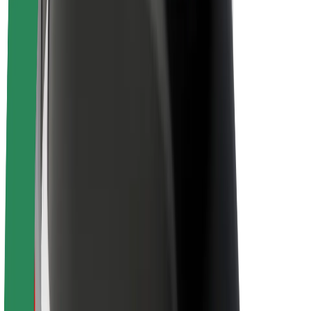
Om Bolt
Bærekraft hos Bolt
Prosjekt Zero
Blogg
Nyhetsrom
Retningslinjer for varemerke
Oppdrag
Investorrelasjoner
Ledelse
Merkevare
Media
Urban Fund
Sikkerhet