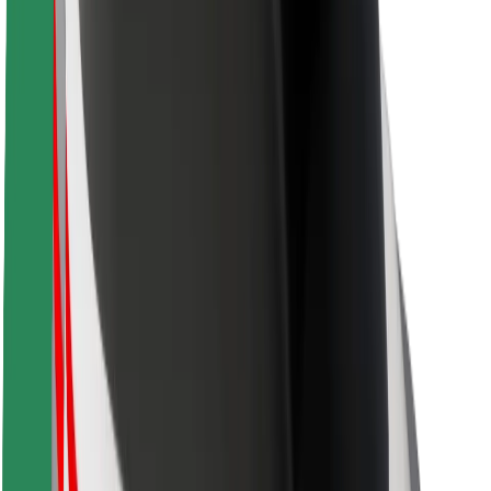
Sikkerhet for passasjer
Sjåførsikkerhet
Sikkerhet for sparkesykler
Sikkerhetslab
Byer
Steder
Byløsninger
Flyplasser
Bolt-ladestasjoner
Brukerstøtte
For passasjerer
For sjåfører