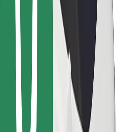
For leveringsbud
Bolt Food
For flåteeiere
For restauranter
Bolt for Business
Annet
Leverandører
Vilkår og betingelser
Informasjonskapsler
Sikkerhet
Få en tur på minutter!
Last ned Bolt-appen