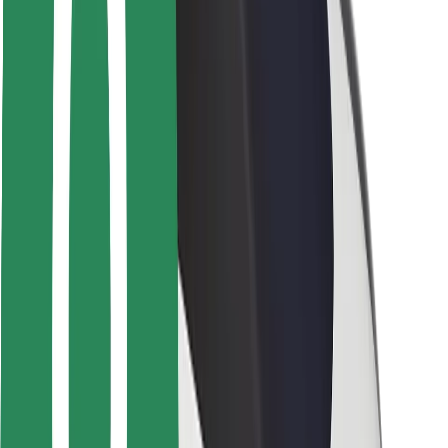
Sikkerhet for passasjer
Sjåførsikkerhet
Sikkerhet for sparkesykler
Sikkerhetslab
Byer
Steder
Byløsninger
Flyplasser
Bolt-ladestasjoner
Brukerstøtte
For passasjerer
For sjåfører