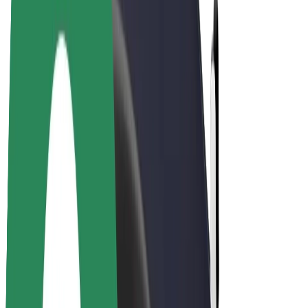
El-sykler
Bolt Pluss
Tjen med Bolt
Sjåfører
Sjåførinntekter
Leveringsbud
Inntekter for leveringsbud
Bolt Food-partnere
Flåter
Franchiser
Bedrift
Karrierer