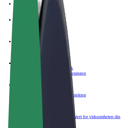
OSS
Bli en sjåfør
Tjen penger på egne vilkår
Bli et leveringsbud
Lever mat og få betalt ukentlig
Legg til en restaurant eller butikk
Nå ut til flere kunder og øk inntjeningen
Registrer deg som flåteeier
Legg til flåten din i Bolt og øk inntekten
Bolt for Business
Bolt-produkter og tjenester oppskalert for virksomheten din