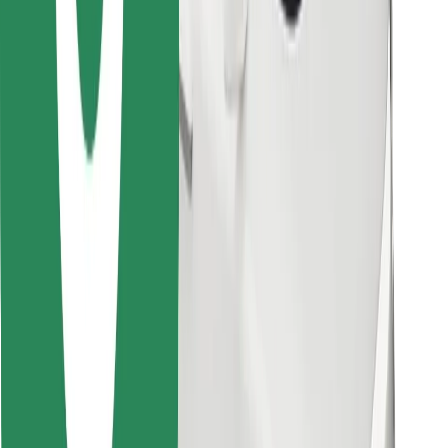
Finn yndlingsmaten din!
Last ned Bolt Food-appen