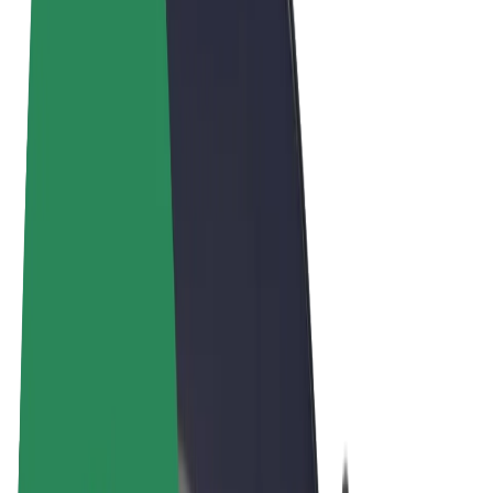
Vilkår og betingelser
Personvern
Informasjonskapsler
© 2026 Bolt Technology OÜ
Produkter
Turer
Sparkesykler
Bolt Market
Bolt Food
Bolt Drive
Bolt for Business