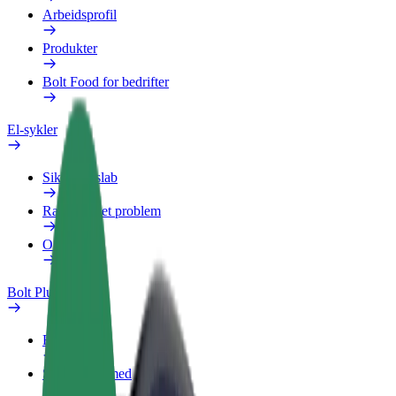
Arbeidsprofil
Produkter
Bolt Food for bedrifter
El-sykler
Sikkerhetslab
Rapporter et problem
OSS
Bolt Pluss
Fordeler
Slik blir du med