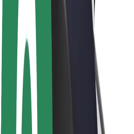
Om Bolt
Bærekraft hos Bolt
Prosjekt Zero
Blogg
Nyhetsrom
Retningslinjer for varemerke
Oppdrag
Investorrelasjoner
Ledelse
Merkevare
Media
Urban Fund
Sikkerhet