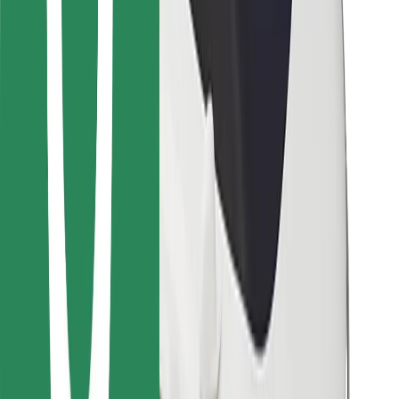
For leveringsbud
Bolt Food
For flåteeiere
For restauranter
Bolt for Business
Annet
Leverandører
Vilkår og betingelser
Informasjonskapsler
Sikkerhet
Få en tur på minutter!
Last ned Bolt-appen