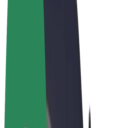
Vilkår og betingelser
Personvern
Informasjonskapsler
© 2026 Bolt Technology OÜ
Produkter
Turer
Sparkesykler
Bolt Market
Bolt Food
Bolt Drive
Bolt for Business