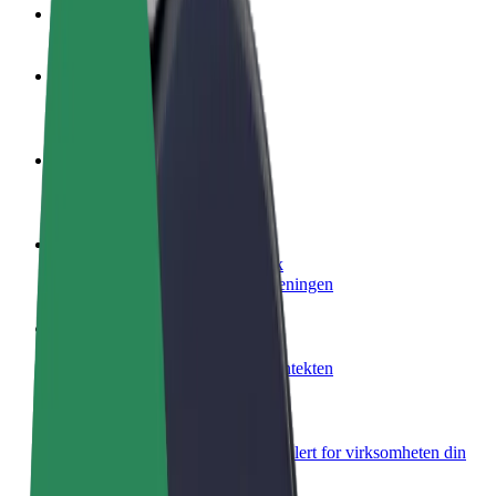
OSS
Bli en sjåfør
Tjen penger på egne vilkår
Bli et leveringsbud
Lever mat og få betalt ukentlig
Legg til en restaurant eller butikk
Nå ut til flere kunder og øk inntjeningen
Registrer deg som flåteeier
Legg til flåten din i Bolt og øk inntekten
Bolt for Business
Bolt-produkter og tjenester oppskalert for virksomheten din