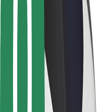
Sikkerhet for passasjer
Sjåførsikkerhet
Sikkerhet for sparkesykler
Sikkerhetslab
Byer
Steder
Byløsninger
Flyplasser
Bolt-ladestasjoner
Brukerstøtte
For passasjerer
For sjåfører