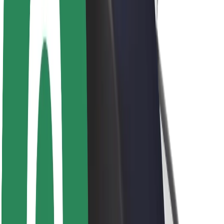
Om Bolt
Bærekraft hos Bolt
Prosjekt Zero
Blogg
Nyhetsrom
Retningslinjer for varemerke
Oppdrag
Investorrelasjoner
Ledelse
Merkevare
Media
Urban Fund
Sikkerhet