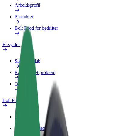
Arbeidsprofil
Produkter
Bolt Food for bedrifter
El-sykler
Sikkerhetslab
Rapporter et problem
OSS
Bolt Pluss
Fordeler
Slik blir du med