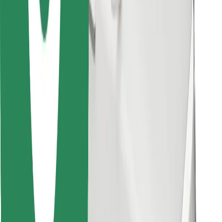
Finn yndlingsmaten din!
Last ned Bolt Food-appen