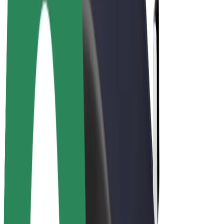
El-sykler
Bolt Pluss
Tjen med Bolt
Sjåfører
Sjåførinntekter
Leveringsbud
Inntekter for leveringsbud
Bolt Food-partnere
Flåter
Franchiser
Bedrift
Karrierer