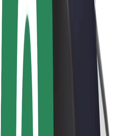
Om Bolt
Bærekraft hos Bolt
Prosjekt Zero
Blogg
Nyhetsrom
Retningslinjer for varemerke
Oppdrag
Investorrelasjoner
Ledelse
Merkevare
Media
Urban Fund
Sikkerhet