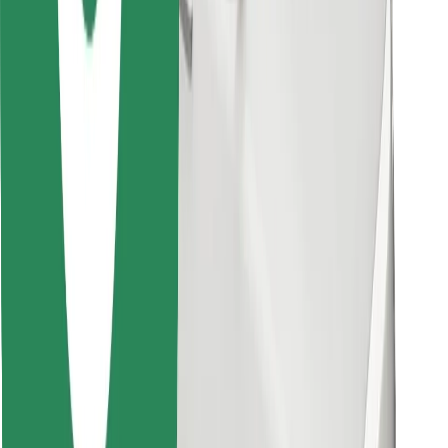
Finn yndlingsmaten din!
Last ned Bolt Food-appen