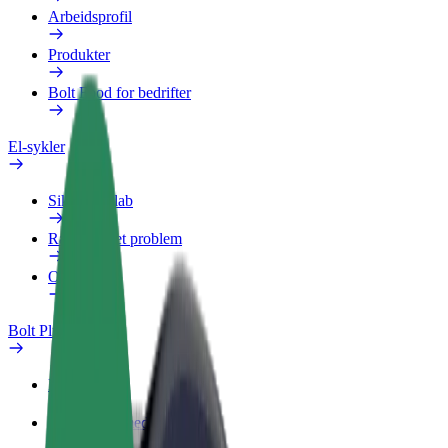
Arbeidsprofil
Produkter
Bolt Food for bedrifter
El-sykler
Sikkerhetslab
Rapporter et problem
OSS
Bolt Pluss
Fordeler
Slik blir du med