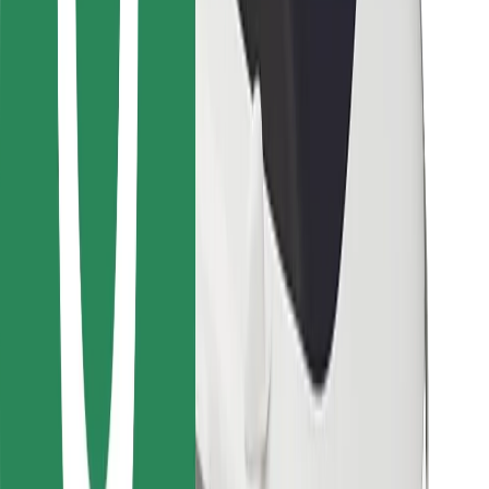
For leveringsbud
Bolt Food
For flåteeiere
For restauranter
Bolt for Business
Annet
Leverandører
Vilkår og betingelser
Informasjonskapsler
Sikkerhet
Få en tur på minutter!
Last ned Bolt-appen