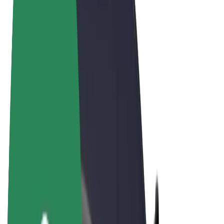
Vilkår og betingelser
Personvern
Informasjonskapsler
© 2026 Bolt Technology OÜ
Produkter
Turer
Sparkesykler
Bolt Market
Bolt Food
Bolt Drive
Bolt for Business