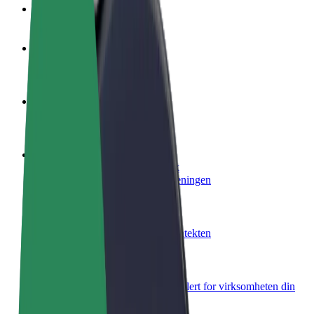
OSS
Bli en sjåfør
Tjen penger på egne vilkår
Bli et leveringsbud
Lever mat og få betalt ukentlig
Legg til en restaurant eller butikk
Nå ut til flere kunder og øk inntjeningen
Registrer deg som flåteeier
Legg til flåten din i Bolt og øk inntekten
Bolt for Business
Bolt-produkter og tjenester oppskalert for virksomheten din