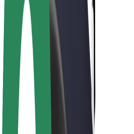
El-sykler
Bolt Pluss
Tjen med Bolt
Sjåfører
Sjåførinntekter
Leveringsbud
Inntekter for leveringsbud
Bolt Food-partnere
Flåter
Franchiser
Bedrift
Karrierer