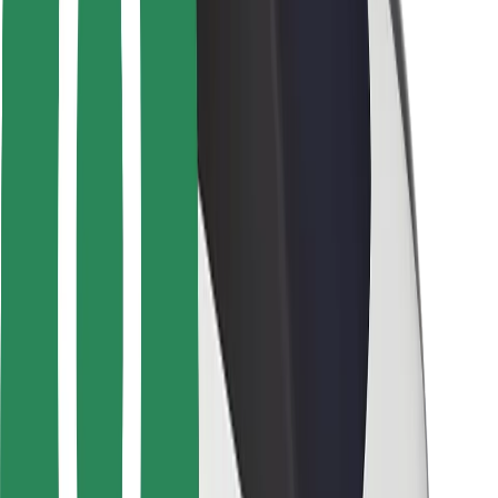
Sikkerhet for passasjer
Sjåførsikkerhet
Sikkerhet for sparkesykler
Sikkerhetslab
Byer
Steder
Byløsninger
Flyplasser
Bolt-ladestasjoner
Brukerstøtte
For passasjerer
For sjåfører