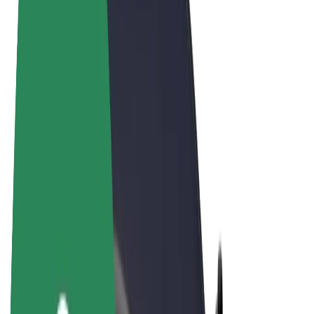
Vilkår og betingelser
Personvern
Informasjonskapsler
© 2026 Bolt Technology OÜ
Produkter
Turer
Sparkesykler
Bolt Market
Bolt Food
Bolt Drive
Bolt for Business
El-sykler