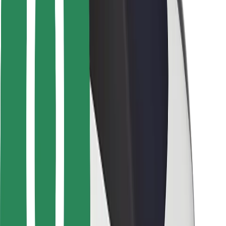
Sjåførsikkerhet
Sikkerhet for sparkesykler
Sikkerhetslab
Byer
Steder
Byløsninger
Flyplasser
Bolt-ladestasjoner
Brukerstøtte
For passasjerer
For sjåfører
For leveringsbud