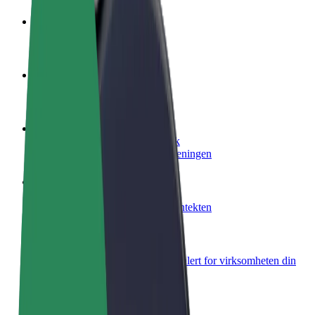
Bli en sjåfør
Tjen penger på egne vilkår
Bli et leveringsbud
Lever mat og få betalt ukentlig
Legg til en restaurant eller butikk
Nå ut til flere kunder og øk inntjeningen
Registrer deg som flåteeier
Legg til flåten din i Bolt og øk inntekten
Bolt for Business
Bolt-produkter og tjenester oppskalert for virksomheten din