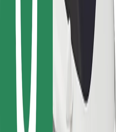
Bolt Food
For flåteeiere
For restauranter
Bolt for Business
Annet
Leverandører
Vilkår og betingelser
Informasjonskapsler
Sikkerhet
Få en tur på minutter!
Last ned Bolt-appen
Finn yndlingsmaten din!