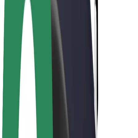
Bolt Pluss
Tjen med Bolt
Sjåfører
Sjåførinntekter
Leveringsbud
Inntekter for leveringsbud
Bolt Food-partnere
Flåter
Franchiser
Bedrift
Karrierer
Om Bolt