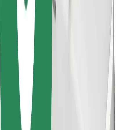
Last ned Bolt Food-appen