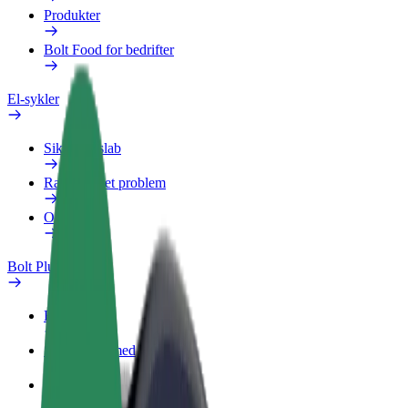
Produkter
Bolt Food for bedrifter
El-sykler
Sikkerhetslab
Rapporter et problem
OSS
Bolt Pluss
Fordeler
Slik blir du med
OSS