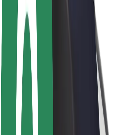
Bærekraft hos Bolt
Prosjekt Zero
Blogg
Nyhetsrom
Retningslinjer for varemerke
Oppdrag
Investorrelasjoner
Ledelse
Merkevare
Media
Urban Fund
Sikkerhet
Sikkerhet for passasjer