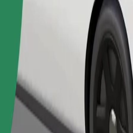
Bestill tur
nger bur, og setene må beskyttes med et teppe eller underlag.