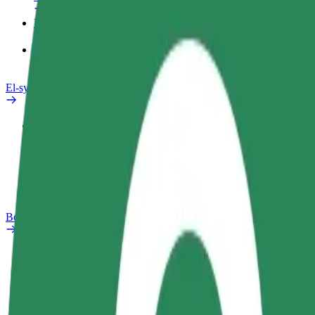
Produkter
Bolt Food for bedrifter
El-sykler
Sikkerhetslab
Rapporter et problem
OSS
Bolt Pluss
Fordeler
Slik blir du med
OSS