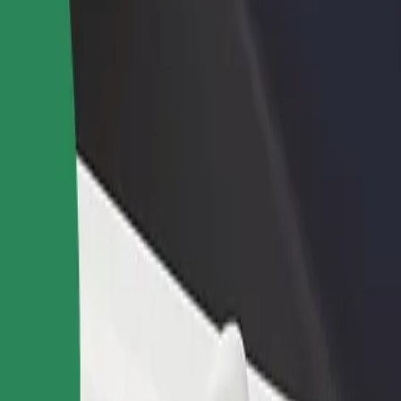
estaurant eller butikk
Registrer deg som flåteeier
Bolt for Busi
re kunder og øk
Legg til flåten din i Bolt og øk
Bolt-produkte
inntekten
virksomheten
Dr. Alexandru Augustin” Sibiu til Farmacia Rețeta
 “Dr. Alexandru Augustin” Sibiu til Farmacia Rețeta? Utforsk tjenestene 
Last ned appen