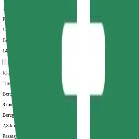
2,8 km
Passasjerer
1-4
Beregnet pris
14,80 RON
Kjæledyr
Turer for deg og kjæledyret ditt. Hunder må ha munnkurv, små dyr tre
Beregnet reisetid
8 min
Beregnet avstand
2,8 km
Passasjerer