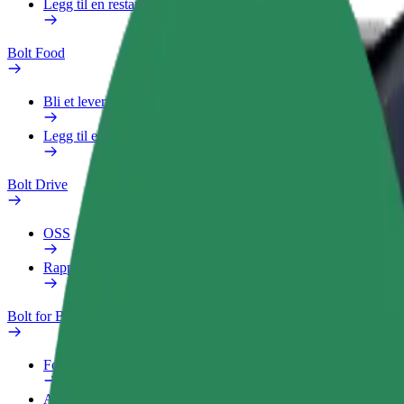
Legg til en restaurant eller butikk
Bolt Food
Bli et leveringsbud
Legg til en restaurant eller butikk
Bolt Drive
OSS
Rapporter et kjøretøy
Bolt for Business
Fordeler
Arbeidsprofil