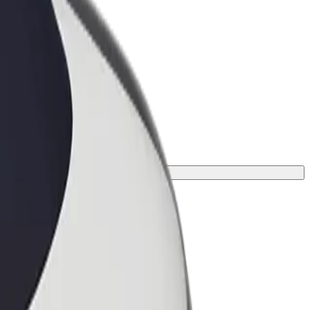
ness
r og tjenester oppskalert for
 din
våre og finn den perfekte turen.