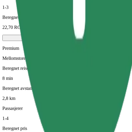
1-3
Beregnet pris
22,70 RON
Premium
Mellomstore førsteklasses biler med eksklusivt utstyr
Beregnet reisetid
8 min
Beregnet avstand
2,8 km
Passasjerer
1-4
Beregnet pris