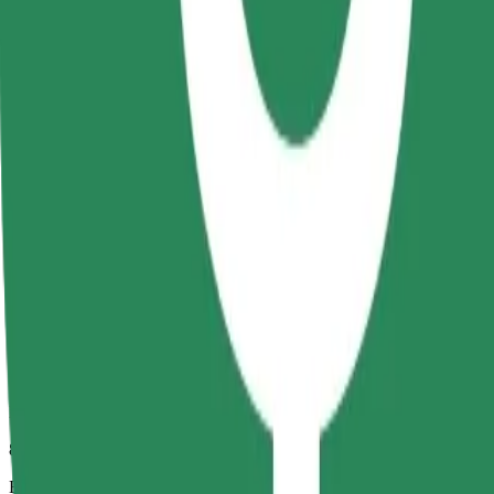
8 min
Beregnet avstand
2,8 km
Passasjerer
1-4
Beregnet pris
13,40 RON
Komfort
Større biler med mer ben- og oppbevaringsplass
Beregnet reisetid
8 min
Beregnet avstand