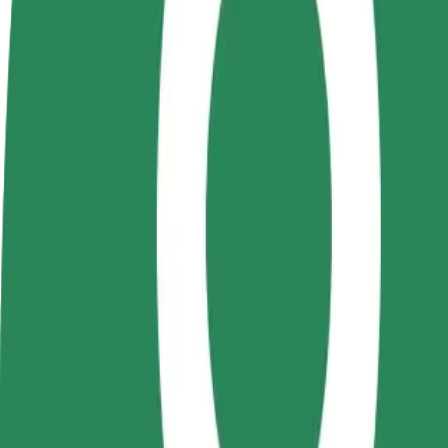
Bli en sjåfør
Bli et leveringsbud
Legg til en r
Tjen penger på egne
Lever mat og få betalt
Nå ut til fle
vilkår
ukentlig
inntjeningen
Hvordan komme seg fra Spitalul Militar de Urgențe “
Leter du etter den beste måten å reise fra Spitalul Militar de Urgențe
Fra
Spitalul Militar de Urgențe “Dr. Alexandru Augustin” Sibiu
Til
Farmacia Rețeta
Komfort og bekvemmelighet er bare noen trykk unna!
Bolt
Pålitelige turer i vanlige, mellomstore biler.
Beregnet reisetid