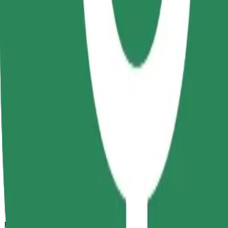
10 min
Beregnet avstand
3,5 km
Passasjerer
1-4
Beregnet pris
16,90 RON
Komfort
Større biler med mer ben- og oppbevaringsplass
Beregnet reisetid
10 min
Beregnet avstand