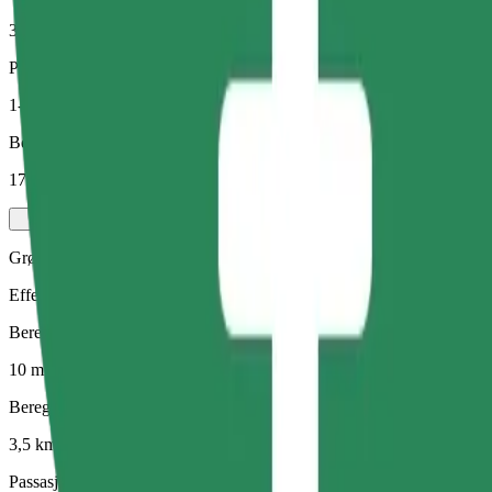
3,5 km
Passasjerer
1-4
Beregnet pris
17,70 RON
Grønn
Effektive turer i hybride og elektriske kjøretøy
Beregnet reisetid
10 min
Beregnet avstand
3,5 km
Passasjerer