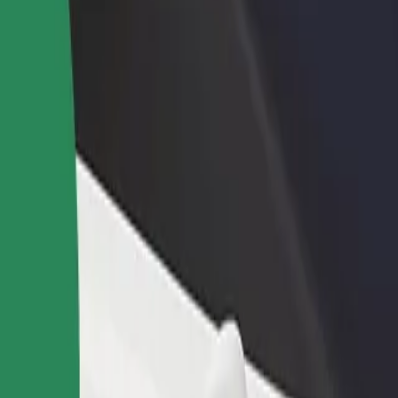
estaurant eller butikk
Registrer deg som flåteeier
Bolt for Busi
re kunder og øk
Legg til flåten din i Bolt og øk
Bolt-produkte
inntekten
virksomheten
 Modex
Modex? Utforsk tjenestene våre og finn den perfekte turen.
Last ned appen