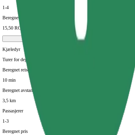
1-4
Beregnet pris
15,50 RON
Kjæledyr
Turer for deg og kjæledyret ditt. Hunder må ha munnkurv, små dyr tre
Beregnet reisetid
10 min
Beregnet avstand
3,5 km
Passasjerer
1-3
Beregnet pris