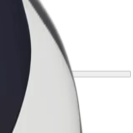
ness
r og tjenester oppskalert for
 din