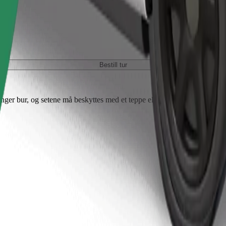
Bestill tur
nger bur, og setene må beskyttes med et teppe eller underlag.