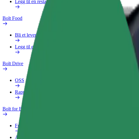
Legg til en restaurant eller butikk
Bolt Food
Bli et leveringsbud
Legg til en restaurant eller butikk
Bolt Drive
OSS
Rapporter et kjøretøy
Bolt for Business
Fordeler
Arbeidsprofil