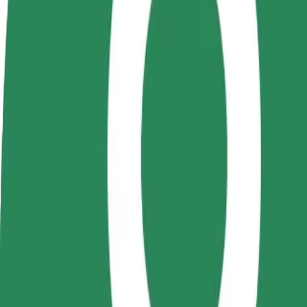
Bli en sjåfør
Bli et leveringsbud
Legg til en r
Tjen penger på egne
Lever mat og få betalt
Nå ut til fle
vilkår
ukentlig
inntjeningen
Hvordan komme seg fra Autogara Super Imposer til
Leter du etter den beste måten å reise fra Autogara Super Imposer til 
Fra
Autogara Super Imposer
Til
Modex
Komfort og bekvemmelighet er bare noen trykk unna!
Bolt
Pålitelige turer i vanlige, mellomstore biler.
Beregnet reisetid