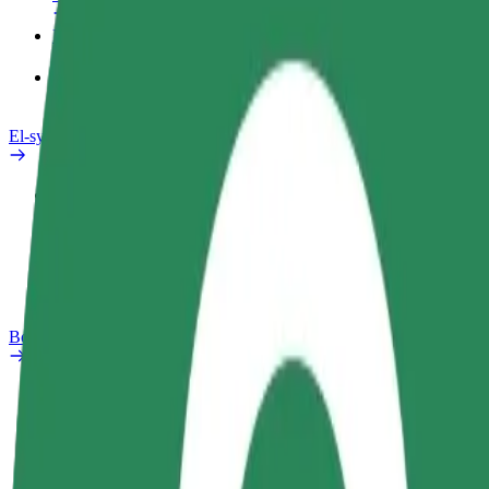
Produkter
Bolt Food for bedrifter
El-sykler
Sikkerhetslab
Rapporter et problem
OSS
Bolt Pluss
Fordeler
Slik blir du med
OSS